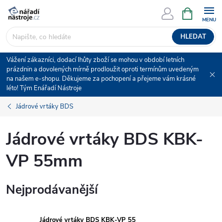
Přejít
NÁKUPNÍ
KOŠÍK
na
obsah
HLEDAT
Vážení zákazníci, dodací lhůty zboží se mohou v období letních
prázdnin a dovolených mírně prodloužit oproti termínům uvedeným
na našem e-shopu. Děkujeme za pochopení a přejeme vám krásné
léto! Tým Enářadí Nástroje
Jádrové vrtáky BDS
Jádrové vrtáky BDS KBK-
VP 55mm
Nejprodávanější
Jádrové vrtáky BDS KBK-VP 55