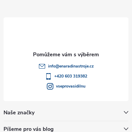
ý
Z
p
á
i
p
s
a
u
t
info
@
enaradinastroje.cz
í
+420 603 319382
vseprovasidilnu
Naše značky
Píšeme pro vás blog