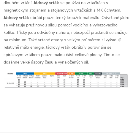
á
dlouhém vrtání.
Jádrový vrták
se používá na vrtačkách s
magnetickým stojanem a stojanových vrtačkách s MK úchytem.
d
Jádrový vrták
obrábí pouze tenký kroužek materiálu. Odvrtané jádro
se vyhazuje pružinovou silou pomocí vodicího a vyhazovacího
a
kolíku. Třísky jsou odváděny nahoru, nebezpečí prasknutí se snižuje
c
na minimum. Také vrtané otvory s velkým průměrem si vyžadují
relativně málo energie. Jádrový vrták obrábí v porovnání se
í
spirálovým vrtákem pouze malou část celkové plochy. Tímto se
p
dosáhne velké úspory času a vynaložených sil.
r
v
k
y
v