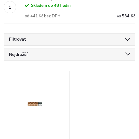
Skladem do 48 hodin
od 441 Kč bez DPH
534 Kč
od
Filtrovat
Ř
Nejdražší
a
Nejlevnější
V
Nejprodávanější
z
ý
Abecedně
e
p
n
i
í