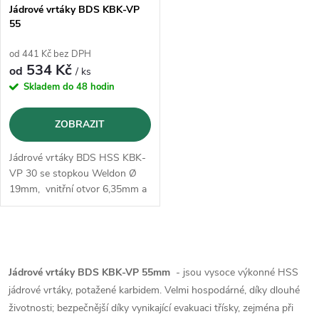
s
p
Jádrové vrtáky BDS KBK-VP
55
p
r
od 441 Kč bez DPH
r
534 Kč
od
/ ks
o
Skladem do 48 hodin
o
d
ZOBRAZIT
d
u
Jádrové vrtáky BDS HSS KBK-
u
VP 30 se stopkou Weldon Ø
k
19mm, vnitřní otvor 6,35mm a
k
délkou 55mm
t
t
O
ů
v
Jádrové vrtáky BDS KBK-VP 55mm
- jsou v
ysoce výkonné HSS
ů
jádrové vrtáky, potažené karbidem.
Velmi hospodárné, díky dlouhé
l
životnosti;
bezpečnější díky vynikající evakuaci třísky, zejména při