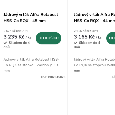
Jádrový vrták Alfra Rotabest
Jádrový vrták Alfra R
HSS-Co RQX - 45 mm
HSS-Co RQX - 44 m
(1902045025)
(1902044025)
2 674 Kč bez DPH
2 616 Kč bez DPH
3 235 Kč
3 165 Kč
/ ks
/ ks
DO KOŠÍKU
DO
Skladem do 4
Skladem do 4
dnů
dnů
Jádrový vrták Alfra Rotabest HSS-
Jádrový vrták Alfra Rota
Co RQX se stopkou Weldon Ø 19
Co RQX se stopkou Wel
mm
mm
Kód:
1902045025
Kó