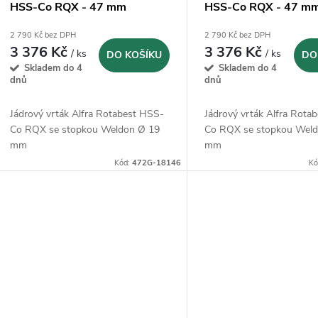
HSS-Co RQX - 47 mm
HSS-Co RQX - 47 m
(1902047025)
(1902047025)
2 790 Kč bez DPH
2 790 Kč bez DPH
3 376 Kč
3 376 Kč
/ ks
/ ks
DO KOŠÍKU
DO
Skladem do 4
Skladem do 4
dnů
dnů
Jádrový vrták Alfra Rotabest HSS-
Jádrový vrták Alfra Rota
Co RQX se stopkou Weldon Ø 19
Co RQX se stopkou Wel
mm
mm
Kód:
472G-18146
Kó