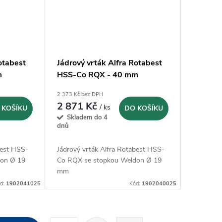
otabest
Jádrový vrták Alfra Rotabest
m
HSS-Co RQX - 40 mm
(1902040025)
2 373 Kč bez DPH
2 871 Kč
/ ks
 KOŠÍKU
DO KOŠÍKU
Skladem do 4
dnů
best HSS-
Jádrový vrták Alfra Rotabest HSS-
don Ø 19
Co RQX se stopkou Weldon Ø 19
mm
d:
1902041025
Kód:
1902040025