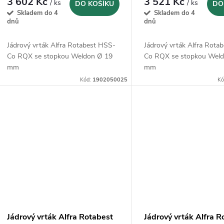
d
3 602 Kč
3 521 Kč
/ ks
/ ks
DO KOŠÍKU
DO
o
Skladem do 4
Skladem do 4
u
dnů
dnů
d
k
Jádrový vrták Alfra Rotabest HSS-
Jádrový vrták Alfra Rota
u
Co RQX se stopkou Weldon Ø 19
Co RQX se stopkou Wel
mm
mm
t
k
Kód:
1902050025
Kó
ů
t
ů
Jádrový vrták Alfra Rotabest
Jádrový vrták Alfra R