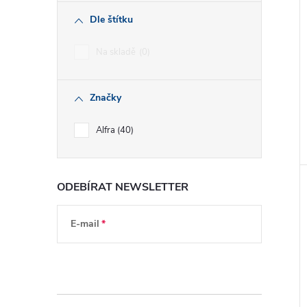
Dle štítku
Na skladě
0
Značky
Alfra
40
ODEBÍRAT NEWSLETTER
E-mail
Vložením e-mailu souhlasíte s
podmínkami
ochrany osobních údajů