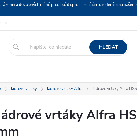
ch prázdnin a dovolených mírně prodloužit oproti termínům uvedeným na naš
y
Podmínky ochrany osobních údajů
Nákup na splátky ESSOX
HLEDAT
e
Jádrové vrtáky
Jádrové vrtáky Alfra
Jádrové vrtáky Alfra H
Jádrové vrtáky Alfra H
mm