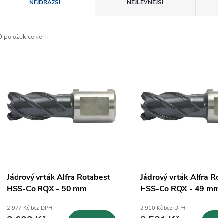
Ř
NEJDRAŽŠÍ
NEJLEVNĚJŠÍ
a
0
položek celkem
z
V
e
ý
n
p
p
s
r
p
Jádrový vrták Alfra Rotabest
Jádrový vrták Alfra R
o
HSS-Co RQX - 50 mm
HSS-Co RQX - 49 m
r
(1902050025)
(1902049025)
2 977 Kč bez DPH
2 910 Kč bez DPH