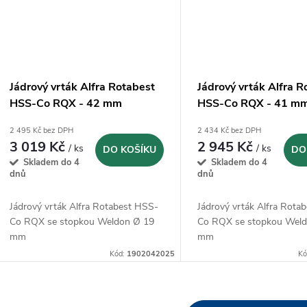
Jádrový vrták Alfra Rotabest
Jádrový vrták Alfra R
HSS-Co RQX - 42 mm
HSS-Co RQX - 41 m
(1902042025)
(1902041025)
2 495 Kč bez DPH
2 434 Kč bez DPH
3 019 Kč
2 945 Kč
/ ks
/ ks
DO KOŠÍKU
DO
Skladem do 4
Skladem do 4
dnů
dnů
Jádrový vrták Alfra Rotabest HSS-
Jádrový vrták Alfra Rota
Co RQX se stopkou Weldon Ø 19
Co RQX se stopkou Wel
mm
mm
Kód:
1902042025
Kó