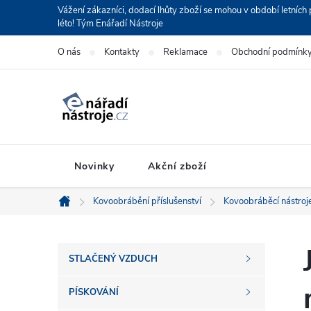
Přejít
Vážení zákazníci, dodací lhůty zboží se mohou v období letní
léto! Tým Enářadí Nástroje
na
obsah
O nás
Kontakty
Reklamace
Obchodní podmínk
Novinky
Akční zboží
Kovoobrábění příslušenství
Kovoobráběcí nástroj
Domů
P
STLAČENÝ VZDUCH
o
PÍSKOVÁNÍ