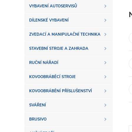
s
VYBAVENÍ AUTOSERVISŮ
t
DÍLENSKÉ VYBAVENÍ
r
ZVEDACÍ A MANIPULAČNÍ TECHNIKA
a
STAVEBNÍ STROJE A ZAHRADA
n
RUČNÍ NÁŘADÍ
n
KOVOOBRÁBĚCÍ STROJE
í
KOVOOBRÁBĚNÍ PŘÍSLUŠENSTVÍ
SVÁŘENÍ
p
BRUSIVO
a