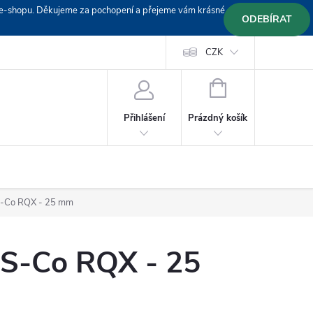
em e-shopu. Děkujeme za pochopení a přejeme vám krásné
ODEBÍRAT
Doprava
Platební podmínky
Platba GoPay
CZK
+420 603 319382
NÁKUPNÍ
KOŠÍK
Prázdný košík
Přihlášení
SS-Co RQX - 25 mm
SS-Co RQX - 25