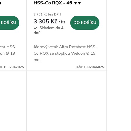
m
HSS-Co RQX - 46 mm
(1902046025)
2 731 Kč bez DPH
3 305 Kč
/ ks
 KOŠÍKU
DO KOŠÍKU
Skladem do 4
dnů
best HSS-
Jádrový vrták Alfra Rotabest HSS-
don Ø 19
Co RQX se stopkou Weldon Ø 19
mm
d:
1902047025
Kód:
1902046025