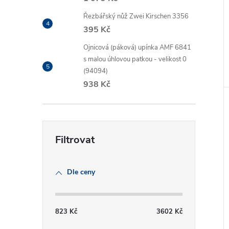
Řezbářský nůž Zwei Kirschen 3356
395 Kč
Ojnicová (páková) upínka AMF 6841
s malou úhlovou patkou - velikost 0
(94094)
938 Kč
Dle ceny
823
Kč
3602
Kč