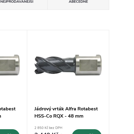
NEJPRODÁVANĚJŠÍ
ABECEDNĚ
otabest
Jádrový vrták Alfra Rotabest
m
HSS-Co RQX - 48 mm
(1902048025)
2 850 Kč bez DPH