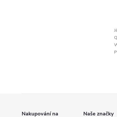
l
J
Q
W
P
í
r
Z
á
Nakupování na
Naše značky