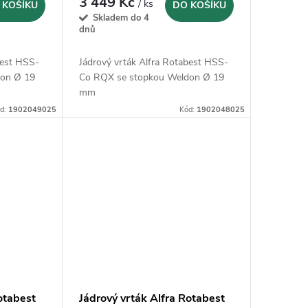
3 449 Kč
/ ks
 KOŠÍKU
DO KOŠÍKU
Skladem do 4
dnů
best HSS-
Jádrový vrták Alfra Rotabest HSS-
don Ø 19
Co RQX se stopkou Weldon Ø 19
mm
d:
1902049025
Kód:
1902048025
otabest
Jádrový vrták Alfra Rotabest