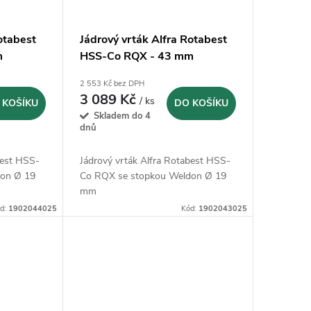
otabest
Jádrový vrták Alfra Rotabest
m
HSS-Co RQX - 43 mm
(1902043025)
2 553 Kč bez DPH
3 089 Kč
/ ks
 KOŠÍKU
DO KOŠÍKU
Skladem do 4
dnů
best HSS-
Jádrový vrták Alfra Rotabest HSS-
don Ø 19
Co RQX se stopkou Weldon Ø 19
mm
d:
1902044025
Kód:
1902043025