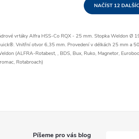
O
NAČÍST 12 DALŠÍ
v
ádrové vrtáky Alfra HSS-Co RQX - 25 mm. Stopka Weldon Ø 19 
á
uick®. Vnitřní otvor 6,35 mm. Provedení v délkách 25 mm a 5
d
eldon (ALFRA-Rotabest, , BDS, Bux, Ruko, Magnetor, Euroboor,
a
romac, Rotabroach)
c
p
v
Píšeme pro vás blog