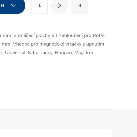
S
CH
1
4
t
r
á
mm, 2 unášecí plochy a 1 zahloubení pro Rota-
n
0 mm. Vhodné pro magnetické vrtačky s upnutím
k
 Universal, Nitto, Jancy, Hougen, Mag-tron,
o
v
á
n
í