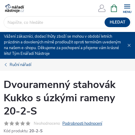
Přejít
NÁKUPNÍ
KOŠÍK
na
obsah
HLEDAT
Vážení zákazníci, dodací lhůty zboží se mohou v období letních
prázdnin a dovolených mírně prodloužit oproti termínům uvedeným
na našem e-shopu. Děkujeme za pochopení a přejeme vám krásné
léto! Tým Enářadí Nástroje
Ruční nářadí
Dvouramenný stahovák
Kukko s úzkými rameny
20-2-S
Neohodnoceno
Podrobnosti hodnocení
Kód produktu:
20-2-S