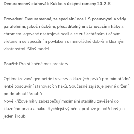
Dvouramenný stahovák Kukko s úzkými rameny 20-2-S
Provedení: Dvouramenné, ze speciální oceli. S posuvnými a vždy
paralelními, jakož i úzkými, přesaditelnými stahovacími háky
z
chrómem legované nástrojové oceli a se zušlechtěným tlačným
vřetenem se speciálním povlakem s mimořádně dobrými kluznými
vlastnostmi. Silný model.
Použití:
Pro stísněné meziprostory.
Optimalizovaná geometrie traverzy a kluzných prvků pro mimořádně
lehké posouvání stahovacích háků. Současně zajišťuje pevné držení
po dotáhnutí šroubů.
Nové křížové háky zabezpečují maximální stabilitu zavěšení do
kluzného prvku a háku. Rychlejší výměna, protože je potřebný jen
jeden šroub.