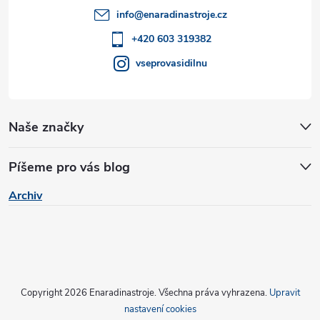
t
info
@
enaradinastroje.cz
í
+420 603 319382
vseprovasidilnu
Naše značky
Píšeme pro vás blog
Archiv
Copyright 2026
Enaradinastroje
. Všechna práva vyhrazena.
Upravit
nastavení cookies