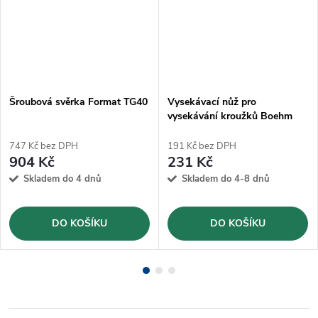
Šroubová svěrka Format TG40
Vysekávací nůž pro
vysekávání kroužků Boehm
Ø9mm (JLB9)
747 Kč bez DPH
191 Kč bez DPH
904 Kč
231 Kč
Skladem do 4 dnů
Skladem do 4-8 dnů
DO KOŠÍKU
DO KOŠÍKU