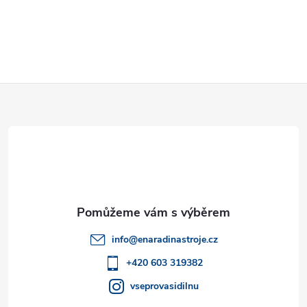
Z
á
p
a
t
info
@
enaradinastroje.cz
í
+420 603 319382
vseprovasidilnu