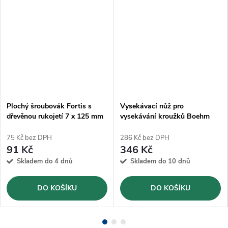
Plochý šroubovák Fortis s
Vysekávací nůž pro
dřevěnou rukojetí 7 x 125 mm
vysekávání kroužků Boehm
Ø22mm (JLB22)
75 Kč bez DPH
286 Kč bez DPH
91 Kč
346 Kč
Skladem do 4 dnů
Skladem do 10 dnů
DO KOŠÍKU
DO KOŠÍKU