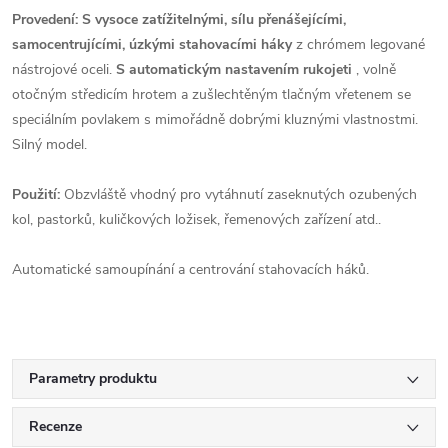
Provedení: S vysoce zatížitelnými, sílu přenášejícími,
samocentrujícími, úzkými stahovacími háky
z chrómem legované
nástrojové oceli.
S automatickým nastavením rukojeti
, volně
otočným středicím hrotem a zušlechtěným tlačným vřetenem se
speciálním povlakem s mimořádně dobrými kluznými vlastnostmi.
Silný model.
Použití:
Obzvláště vhodný pro vytáhnutí zaseknutých ozubených
kol, pastorků, kuličkových ložisek, řemenových zařízení atd..
Automatické samoupínání a centrování stahovacích háků.
Parametry produktu
Recenze