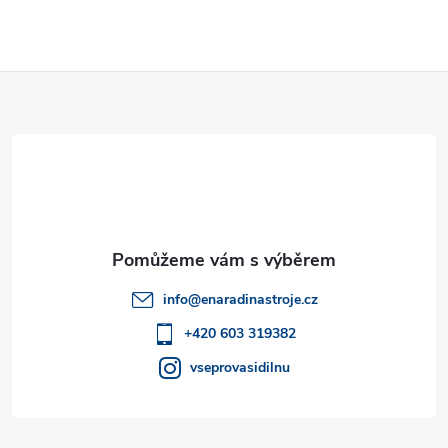
Z
á
p
a
t
info
@
enaradinastroje.cz
í
+420 603 319382
vseprovasidilnu