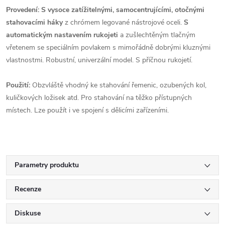
Provedení: S vysoce zatížitelnými, samocentrujícími, otočnými
stahovacími háky
z chrómem legované nástrojové oceli.
S
automatickým nastavením rukojeti
a zušlechtěným tlačným
vřetenem se speciálním povlakem s mimořádně dobrými kluznými
vlastnostmi. Robustní, univerzální model. S příčnou rukojetí.
Použití:
Obzvláště vhodný ke stahování řemenic, ozubených kol,
kuličkových ložisek atd. Pro stahování na těžko přístupných
místech. Lze použít i ve spojení s dělicími zařízeními.
Parametry produktu
Recenze
Diskuse