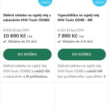
ZDARMA
ZDARMA
Sběrná nádoba na vyjetý olej s
Vypouštěčka na vyjetý olej
odsáváním MW-Tools OD682
MW-Tools OD68 - 68l
- 65l
8 835 Kč bez DPH
6 521 Kč bez DPH
10 690 Kč
7 890 Kč
/ ks
/ ks
Skladem do 10 dnů
Skladem do 4-8 dnů
DO KOŠÍKU
DO KOŠÍKU
Sběrná nádoba na vyjetý olej
Sběrná nádoba na vyjetý olej
MW-Tools OD682
s nádrží 65l
MW-Tools OD68
s nádrží 68l
s odsáváním
a 9l průhlednou
bez podtlakového vypouštění.
2
odměrkou
.
2 pevná kola a 2
pevná kola a 2 otočná kola
otočná kola
pro vynikající
pro vynikající mobilitu umožňují
mobilitu umožňují snadnou
snadnou manipulaci
manipulaci