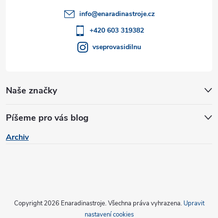
k
t
info
@
enaradinastroje.cz
y
í
+420 603 319382
v
vseprovasidilnu
ý
p
Naše značky
i
s
Píšeme pro vás blog
u
Archiv
Copyright 2026
Enaradinastroje
. Všechna práva vyhrazena.
Upravit
nastavení cookies