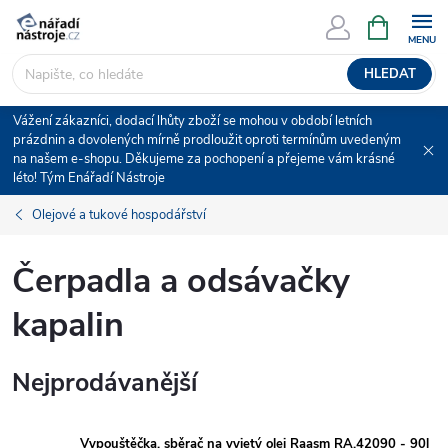
Přejít
NÁKUPNÍ
KOŠÍK
na
obsah
HLEDAT
Vážení zákazníci, dodací lhůty zboží se mohou v období letních
prázdnin a dovolených mírně prodloužit oproti termínům uvedeným
na našem e-shopu. Děkujeme za pochopení a přejeme vám krásné
léto! Tým Enářadí Nástroje
Olejové a tukové hospodářství
Čerpadla a odsávačky
kapalin
Nejprodávanější
Vypouštěčka, sběrač na vyjetý olej Raasm RA.42090 - 90l