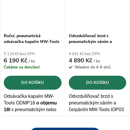
Ruční, pneumatická
Odvzdušňovač brzd s
odsávačka kapalin MW-Tools
pneumatickým sáním a
ODMP18 - 18l
čerpáním MW-Tools IOP03
5 116 Kč bez DPH
4 041 Kč bez DPH
6 190 Kč
4 890 Kč
/ ks
/ ks
Čekáme na doručení
Skladem do 4-8 dnů
DO KOŠÍKU
DO KOŠÍKU
Odsávačka kapalin MW-
Odvzdušňovač brzd s
Tools ODMP18
o objemu
pneumatickým sáním a
18l
s pneumatickým nebo
čerpáním MW-Tools IOP03
ručním sáním dodávána
s
3
o objemu 3l
. Vyrobeno z
flexibilními sacími
odolného a pevného
hadicemi
o průměru 9,8 -
polyetylenu .