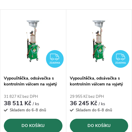
a
Nejlevnější
V
Nejprodávanější
z
ý
Abecedně
e
p
n
i
ZDARMA
Z
í
ZDARMA
ZDARMA
s
p
Vypouštěčka, odsávačka s
Vypouštěčka, odsávačka s
kontrolním válcem na vyjetý
kontrolním válcem na vyjetý
p
olej Raasm RA.44091- 90l
olej Raasm RA.44065- 65l
r
31 827 Kč bez DPH
29 955 Kč bez DPH
r
38 511 Kč
36 245 Kč
/ ks
/ ks
o
Skladem do 6-8 dnů
Skladem do 6-8 dnů
o
d
DO KOŠÍKU
DO KOŠÍKU