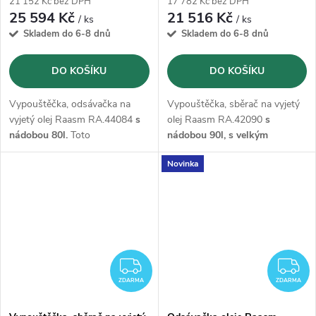
21 152 Kč bez DPH
17 782 Kč bez DPH
25 594 Kč
21 516 Kč
/ ks
/ ks
Skladem do 6-8 dnů
Skladem do 6-8 dnů
DO KOŠÍKU
DO KOŠÍKU
Vypouštěčka, odsávačka na
Vypouštěčka, sběrač na vyjetý
vyjetý olej Raasm RA.44084
s
olej Raasm RA.42090
s
nádobou 80l.
Toto
nádobou 90l, s velkým
kombinované zařízení
trychtýřem
o průměru 580 mm
Novinka
umožňuje rychlou výměnu
a 2m vypouštěcí hadicí.
motorového oleje ve všech
vozidlech.
Dodává se sadou
sond.
ZDARMA
Z
ZDARMA
ZDARMA