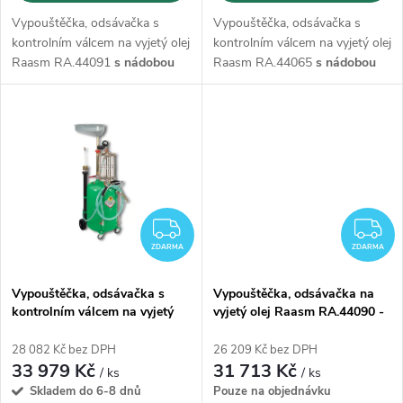
d
u
Vypouštěčka, odsávačka s
Vypouštěčka, odsávačka s
u
kontrolním válcem na vyjetý olej
kontrolním válcem na vyjetý olej
k
Raasm RA.44091
s nádobou
Raasm RA.44065
s nádobou
k
90l.
Toto kombinované zařízení
65l.
Toto kombinované zařízení
umožňuje rychlou výměnu
umožňuje rychlou výměnu
t
motorového oleje ve všech
motorového oleje ve všech
t
vozidlech.
vozidlech.
ů
ů
ZDARMA
Z
ZDARMA
ZDARMA
Vypouštěčka, odsávačka s
Vypouštěčka, odsávačka na
kontrolním válcem na vyjetý
vyjetý olej Raasm RA.44090 -
olej Raasm RA.44085- 80l
90l
28 082 Kč bez DPH
26 209 Kč bez DPH
33 979 Kč
31 713 Kč
/ ks
/ ks
Skladem do 6-8 dnů
Pouze na objednávku