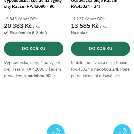
Vypouštěčka, sběrač na vyjetý
Odsávačka oleje Raasm
olej Raasm RA.42090 - 90l
RA.43024 - 24l
šedá
16 845 Kč bez DPH
11 227 Kč bez DPH
20 383 Kč
13 585 Kč
/ ks
/ ks
Skladem do 6-8 dnů
Na dotaz
DO KOŠÍKU
DO KOŠÍKU
Vypouštěčka, sběrač na vyjetý
Mobilní odsávačka oleje Raasm
olej Raasm RA.42090 v šedém
RA.43024
s nádobou 24l,
které
provedení,
s nádobou 90l, s
po natlakování odsává olej.
velkým trychtýřem
o průměru
Součástí dodávky je sada sond.
580 mm a 2m vypouštěcí
hadicí.
ZDARMA
Z