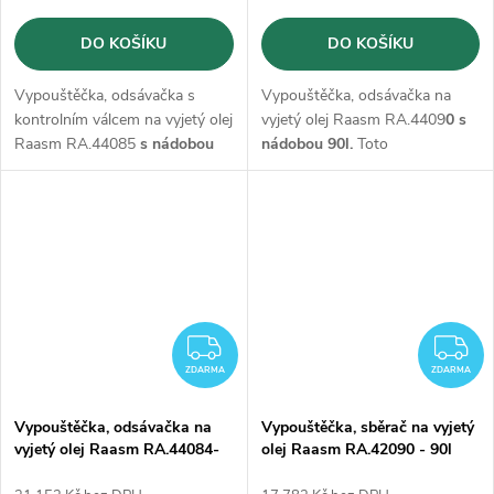
DO KOŠÍKU
DO KOŠÍKU
Vypouštěčka, odsávačka s
Vypouštěčka, odsávačka na
kontrolním válcem na vyjetý olej
vyjetý olej Raasm RA.4409
0 s
Raasm RA.44085
s nádobou
nádobou 90l.
Toto
80l
a s
15l kontrolním
kombinované zařízení
válcem.
Toto kombinované
umožňuje rychlou výměnu
zařízení umožňuje rychlou
motorového oleje ve všech
výměnu motorového oleje ve
vozidlech.
všech vozidlech.
Součástí
dodávky je sada sond.
ZDARMA
Z
ZDARMA
ZDARMA
Vypouštěčka, odsávačka na
Vypouštěčka, sběrač na vyjetý
vyjetý olej Raasm RA.44084-
olej Raasm RA.42090 - 90l
80l