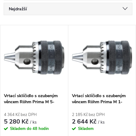
Ř
Nejdražší
a
Nejlevnější
V
Nejprodávanější
z
ý
Abecedně
e
p
n
i
í
s
p
Vrtací sklíčidlo s ozubeným
Vrtací sklíčidlo s ozubeným
věncem Röhm Prima M 5-
věncem Röhm Prima M 1-
p
20mm B 22 (72831)
16mm B 18 (72825)
r
4 364 Kč bez DPH
2 185 Kč bez DPH
r
5 280 Kč
2 644 Kč
/ ks
/ ks
o
Skladem do 48 hodin
Skladem