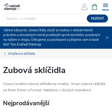
Přejít
NÁKUPNÍ
KOŠÍK
na
obsah
HLEDAT
Vážení zákazníci, dodací lhůty zboží se mohou v období letních
prázdnin a dovolených mírně prodloužit oproti termínům uvedeným
na našem e-shopu. Děkujeme za pochopení a přejeme vám krásné
léto! Tým Enářadí Nástroje
Vrtačková sklíčidla
Zubová sklíčidla
Vysoce kvalitní zubová sklíčidla na vrtačku. Vrtací zubová sklíčidla
od firem Röhm a Format. Nabízíme v různých rozměrech.
Nejprodávanější