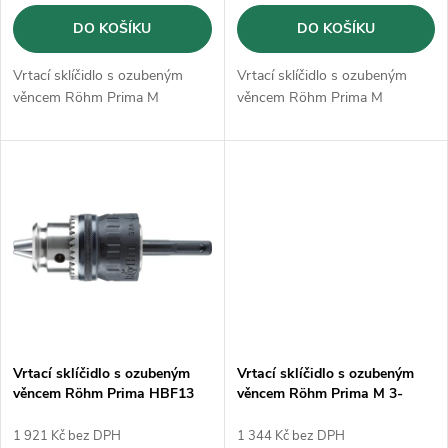
o
d
DO KOŠÍKU
DO KOŠÍKU
d
u
Vrtací sklíčidlo s ozubeným
Vrtací sklíčidlo s ozubeným
u
věncem Röhm Prima M
věncem Röhm Prima M
k
k
t
t
ů
ů
Vrtací sklíčidlo s ozubeným
Vrtací sklíčidlo s ozubeným
věncem Röhm Prima HBF13
věncem Röhm Prima M 3-
2,5-13mm SDS+ (600581)
16mm B16
1 921 Kč bez DPH
1 344 Kč bez DPH