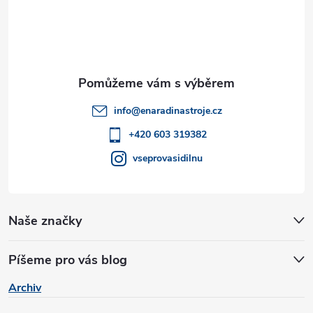
á
v
k
p
y
a
v
t
ý
info
@
enaradinastroje.cz
í
p
+420 603 319382
vseprovasidilnu
i
s
u
Naše značky
Píšeme pro vás blog
Archiv