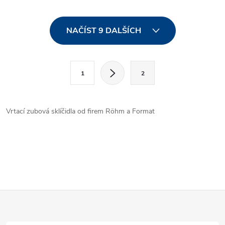
O
NAČÍST 9 DALŠÍCH
v
l
S
1
2
t
á
r
d
á
Vrtací zubová sklíčidla od firem Röhm a Format
a
n
k
c
o
í
v
á
p
n
Z
r
í