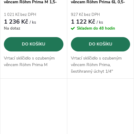
věncem Röhm Prima M 1,5-
věncem Röhm Prima 6L 0,5-
13mm B16
6,5mm 1/4" (368292)
1 021 Kč bez DPH
927 Kč bez DPH
1 236 Kč
1 122 Kč
/ ks
/ ks
Na dotaz
Skladem do 48 hodin
DO KOŠÍKU
DO KOŠÍKU
Vrtací sklíčidlo s ozubeným
Vrtací sklíčidlo s ozubeným
věncem Röhm Prima M
věncem Röhm Prima,
šestihranný úchyt 1/4"