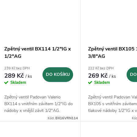
ů
Zpětný ventil BX114 1/2"IG x
Zpětný ventil BX105 
1/2"AG
3/8"AG
239 Kč bez DPH
222 Kč bez DPH
289 Kč
DO KOŠÍKU
269 Kč
DO
/ ks
/ ks
Skladem
Skladem
Zpětný ventil Padovan Valerio
Zpětný ventil Padovan Val
BX114 s vnitřním závitem 1/2"IG do
BX105 s vnitřním závite
nádoby x vnější závit 1/2"AG.
tlakové nádoby 1/2"IG x vn
Vyrobeno v Itálii.
3/8"AG. Vyrobeno v Itálii.
Kód:
BX16VRN114
Kó