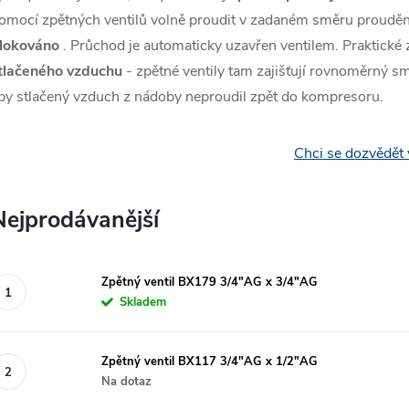
omocí zpětných ventilů volně proudit v zadaném směru prouděn
lokováno
. Průchod je automaticky uzavřen ventilem. Praktické
tlačeného vzduchu
- zpětné ventily tam zajišťují rovnoměrný sm
by stlačený vzduch z nádoby neproudil zpět do kompresoru.
Chci se dozvědět 
Nejprodávanější
Zpětný ventil BX179 3/4"AG x 3/4"AG
Skladem
Zpětný ventil BX117 3/4"AG x 1/2"AG
Na dotaz