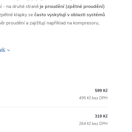
í - na druhé straně
je proudění (zpětné proudění)
 zpětné klapky se
často vyskytují v oblasti systémů
ěr proudění a zajišťují například na kompresoru,
víc
599 Kč
495 Kč bez DPH
319 Kč
264 Kč bez DPH