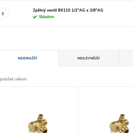
Zpětný ventil BX110 1/2"AG x 3/8"AG
Skladem
Ř
NEJDRAŽŠÍ
NEJLEVNĚJŠÍ
a
položek celkem
z
V
e
ý
n
p