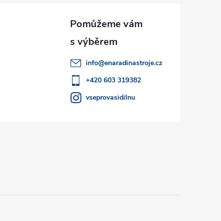
info
@
enaradinastroje.cz
+420 603 319382
vseprovasidilnu