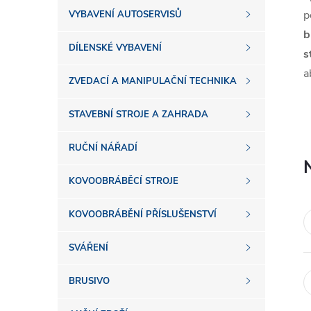
s
p
VYBAVENÍ AUTOSERVISŮ
b
t
DÍLENSKÉ VYBAVENÍ
s
a
r
ZVEDACÍ A MANIPULAČNÍ TECHNIKA
a
STAVEBNÍ STROJE A ZAHRADA
n
RUČNÍ NÁŘADÍ
n
KOVOOBRÁBĚCÍ STROJE
í
KOVOOBRÁBĚNÍ PŘÍSLUŠENSTVÍ
SVÁŘENÍ
p
BRUSIVO
a