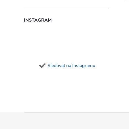
INSTAGRAM
l
Sledovat na Instagramu
í
Z
r