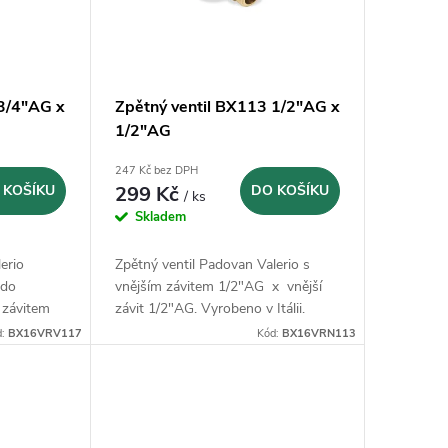
 3/4"AG x
Zpětný ventil BX113 1/2"AG x
1/2"AG
247 Kč bez DPH
 KOŠÍKU
299 Kč
DO KOŠÍKU
/ ks
Skladem
erio
Zpětný ventil Padovan Valerio s
 do
vnějším závitem 1/2"AG x vnější
 závitem
závit 1/2"AG. Vyrobeno v Itálii.
d:
BX16VRV117
Kód:
BX16VRN113