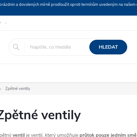
ch prázdnin a dovolených mírně prodloužit oproti termínům uvedeným na naš
y
Podmínky ochrany osobních údajů
Nákup na splátky ESSOX
HLEDAT
Zpětné ventily
Zpětné ventily
pětný
ventil
je ventil, který umožňuje
průtok pouze jedním sm