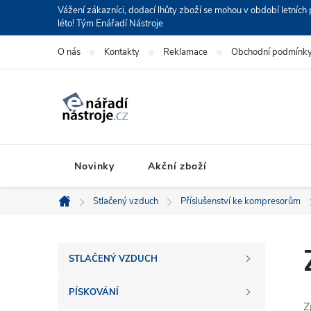
Přejít
Vážení zákazníci, dodací lhůty zboží se mohou v období letní
léto! Tým Enářadí Nástroje
na
obsah
O nás
Kontakty
Reklamace
Obchodní podmínk
Novinky
Akční zboží
Stlačený vzduch
Příslušenství ke kompresorům
Domů
P
STLAČENÝ VZDUCH
o
PÍSKOVÁNÍ
Z