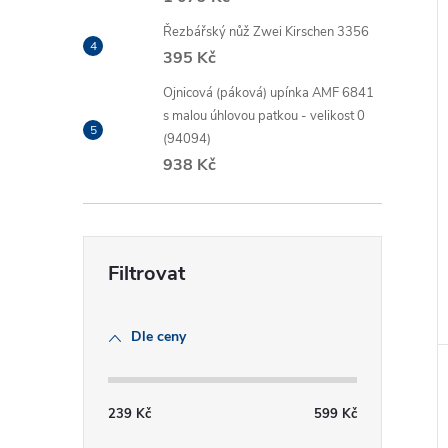
i
Řezbářský nůž Zwei Kirschen 3356
395 Kč
Ojnicová (páková) upínka AMF 6841
s malou úhlovou patkou - velikost 0
(94094)
938 Kč
Dle ceny
239
Kč
599
Kč