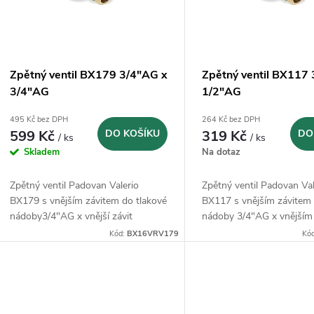
p
s
r
p
Zpětný ventil BX179 3/4"AG x
Zpětný ventil BX117
o
3/4"AG
1/2"AG
r
495 Kč bez DPH
264 Kč bez DPH
d
599 Kč
DO KOŠÍKU
319 Kč
DO
/ ks
/ ks
o
Skladem
Na dotaz
u
d
Zpětný ventil Padovan Valerio
Zpětný ventil Padovan Val
k
BX179 s vnějším závitem do tlakové
BX117 s vnějším závitem
u
nádoby3/4"AG x vnější závit
nádoby 3/4"AG x vnějším
t
3/4"AG. Vyrobeno v Itálii.
1/2"AG. Vyrobeno v Itálii.
Kód:
BX16VRV179
Kó
k
ů
t