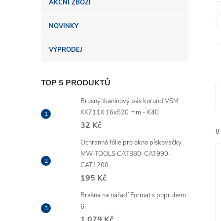
AKČNÍ ZBOŽÍ
n
NOVINKY
e
VÝPRODEJ
l
TOP 5 PRODUKTŮ
Brusný tkaninový pás korund VSM
KK711X 16x520 mm - K40
32 Kč
8
Ochranná fólie pro okno pískovačky
MW-TOOLS CAT880-CAT990-
CAT1200
195 Kč
Brašna na nářadí Format s popruhem
6l
í
1 079 Kč