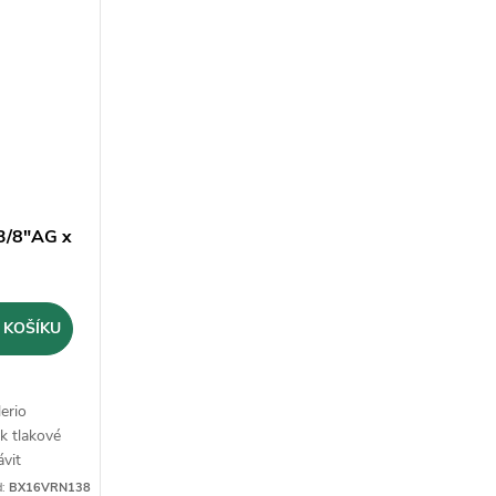
 3/8"AG x
 KOŠÍKU
erio
k tlakové
ávit
v Itálii.
d:
BX16VRN138