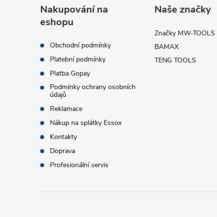
á
Nakupování na
Naše značky
eshopu
p
Značky MW-TOOLS
Obchodní podmínky
BAMAX
a
Platební podmínky
TENG TOOLS
t
Platba Gopay
Podmínky ochrany osobních
údajů
í
Reklamace
Nákup na splátky Essox
i
Kontakty
Doprava
Profesionální servis