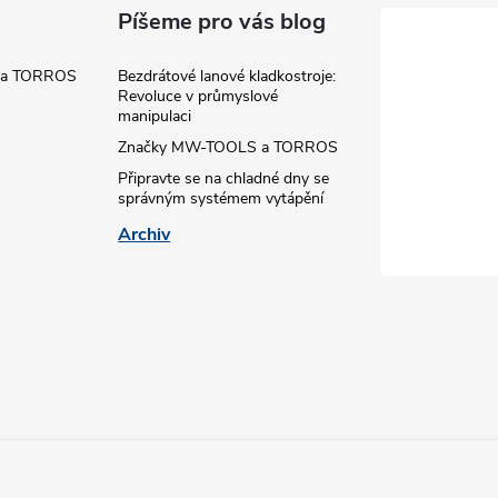
Píšeme pro vás blog
v
k
 a TORROS
Bezdrátové lanové kladkostroje:
Revoluce v průmyslové
y
manipulaci
Značky MW-TOOLS a TORROS
v
Připravte se na chladné dny se
správným systémem vytápění
ý
Archiv
p
s
u