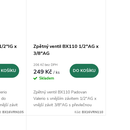
1/2"IG x
Zpětný ventil BX110 1/2"AG x
3/8"AG
206 Kč bez DPH
 KOŠÍKU
249 Kč
DO KOŠÍKU
/ ks
Skladem
erio
Zpětný ventil BX110 Padovan
m do
Valerio s vnějším závitem 1/2"AG x
ější závit
vnější závit 3/8"AG s převlečnou
maticí pro trubku od kompresoru.
d:
BX16VRN105
Kód:
BX16VRN110
Vyrobeno v Itálii.