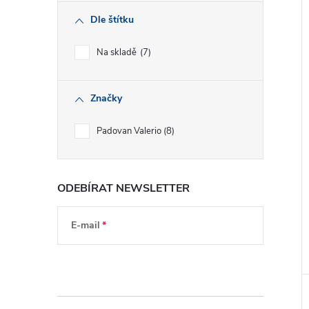
Dle štítku
Na skladě
7
Značky
Padovan Valerio
8
ODEBÍRAT NEWSLETTER
E-mail
Vložením e-mailu souhlasíte s
podmínkami
ochrany osobních údajů