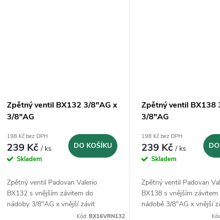
Zpětný ventil BX132 3/8"AG x
Zpětný ventil BX138
3/8"AG
3/8"AG
198 Kč bez DPH
198 Kč bez DPH
239 Kč
DO KOŠÍKU
239 Kč
DO
/ ks
/ ks
Skladem
Skladem
Zpětný ventil Padovan Valerio
Zpětný ventil Padovan Val
BX132 s vnějším závitem do
BX138 s vnějším závitem 
nádoby 3/8"AG x vnější závit
nádobě 3/8"AG x vnější z
3/8"AG. Vyrobeno v Itálii.
3/8"AG s maticí. Vyrobeno 
Kód:
BX16VRN132
Kó