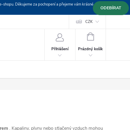
em e-shopu. Děkujeme za pochopení a přejeme vám krásné
ODEBÍRAT
Doprava
Platební podmínky
Platba GoPay
CZK
+420 603 319382
NÁKUPNÍ
KOŠÍK
Prázdný košík
Přihlášení
ěrem
. Kapaliny, plyny nebo stlačený vzduch mohou