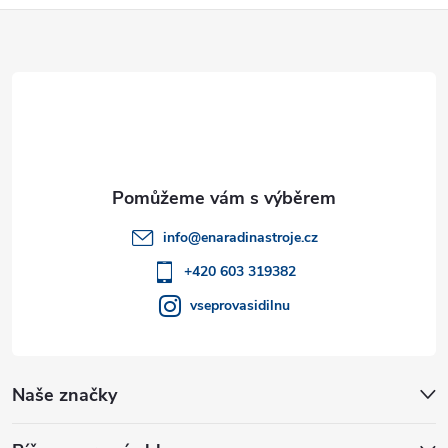
Z
á
p
a
t
info
@
enaradinastroje.cz
í
+420 603 319382
vseprovasidilnu
Naše značky