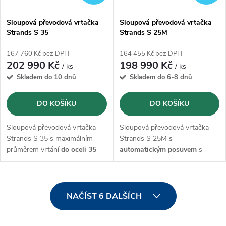
Sloupová převodová vrtačka
Sloupová převodová vrtačka
Strands S 35
Strands S 25M
167 760 Kč bez DPH
164 455 Kč bez DPH
202 990 Kč
198 990 Kč
/ ks
/ ks
Skladem do 10 dnů
Skladem do 6-8 dnů
DO KOŠÍKU
DO KOŠÍKU
Sloupová převodová vrtačka
Sloupová převodová vrtačka
Strands S 35 s maximálním
Strands S 25M
s
průměrem vrtání
do oceli 35
automatickým posuvem
s
mm a
řezáním
závitů M22 s
maximálním průměrem vrtání
otáčkami od 75-3010 ot./min..
do oceli 25mm a
řezáním
Vrtačka je kompletně
vyrobená
závitů M20 s otáčkami od
O
ve Švédsku.
105-2900 ot./min..
Vrtačka je
NAČÍST 6 DALŠÍCH
kompletně
vyrobená ve
v
Švédsku.