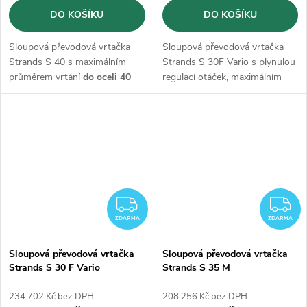
DO KOŠÍKU
DO KOŠÍKU
Sloupová převodová vrtačka
Sloupová převodová vrtačka
Strands S 40 s maximálním
Strands S 30F Vario s plynulou
průměrem vrtání
do oceli 40
regulací otáček, maximálním
mm a
řezáním
závitů M28 s
průměrem vrtání
do oceli 30
otáčkami od 90-1500 ot./min..
mm a
řezáním
závitů M22 s
Vrtačka je kompletně
vyrobená
otáčkami od 65-6025 ot./min..
ve Švédsku.
Vrtačka je kompletně
vyrobená
ve Švédsku.
ZDARMA
Z
ZDARMA
ZDARMA
Sloupová převodová vrtačka
Sloupová převodová vrtačka
Strands S 30 F Vario
Strands S 35 M
234 702 Kč bez DPH
208 256 Kč bez DPH