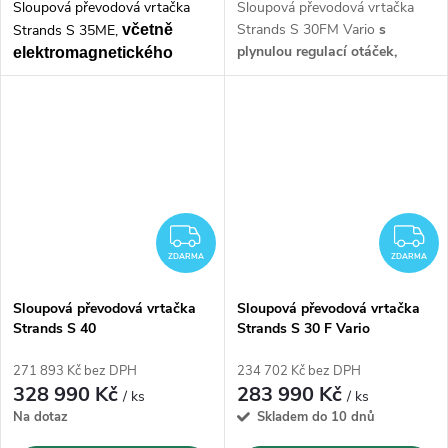
Sloupová převodová vrtačka
Sloupová převodová vrtačka
Strands S 30FM Vario
s
Strands S 35ME,
v
četně
plynulou regulací otáček,
elektromagnetického
automatickým posuvem
,
posuvu pinoly a
maximálním průměrem vrtání
automatického řezání
do oceli 30 mm a řezáním
závitu pomocí tlačítka na
závitů M22
s otáčkami od 65-
ručním kole,
maximálním
6025 ot./min..
Vrtačka je
průměrem vrtání
do oceli 35
kompletně
vyrobená ve
mm a
řezáním
závitů M22 s
Švédsku.
otáčkami od 75-3010 ot./min..
Vrtačka je kompletně
vyrobená
ZDARMA
Z
ve Švédsku.
ZDARMA
ZDARMA
Sloupová převodová vrtačka
Sloupová převodová vrtačka
Strands S 40
Strands S 30 F Vario
271 893 Kč bez DPH
234 702 Kč bez DPH
328 990 Kč
283 990 Kč
/ ks
/ ks
Na dotaz
Skladem do 10 dnů