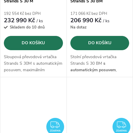
Strands S 30 M
Strands S 30 BM
192 554 Kč bez DPH
171 066 Kč bez DPH
232 990 Kč
206 990 Kč
/ ks
/ ks
Skladem do 10 dnů
Na dotaz
DO KOŠÍKU
DO KOŠÍKU
Sloupová převodová vrtačka
Stolní převodová vrtačka
Strands S 30M s automatickým
Strands S 30 BM
s
posuvem, maximálním
automatickým posuvem
,
průměrem vrtání
do oceli 30
maximálním průměrem vrtání
mm a
řezáním
závitů M22 s
do oceli 30 mm a
řezáním
otáčkami od 75-3010 ot./min..
závitů M22 s otáčkami od 75-
Vrtačka je kompletně
vyrobená
3010 ot./min..
Vrtačka je
ve Švédsku.
kompletně
vyrobená ve
Švédsku.
ZDARMA
Z
ZDARMA
ZDARMA