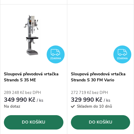
k
k
maximálním průměrem vrtání
posuvu pinoly a
do oceli 40 mm a
řezáním
t
automatického řezání závitu
závitů M28 s otáčkami od 90-
t
pomocí tlačítka na ručním
1500 ot./min..
Vrtačka je
kole
, maximálním
průměrem
ů
kompletně
vyrobená ve
vrtání
do oceli 40 mm a
ů
Švédsku.
řezáním
závitů M28 s
otáčkami od 90-1500 ot./min..
Vrtačka je kompletně
vyrobená
ZDARMA
Z
ve Švédsku.
ZDARMA
ZDARMA
Sloupová převodová vrtačka
Sloupová převodová vrtačka
Strands S 35 ME
Strands S 30 FM Vario
289 248 Kč bez DPH
272 719 Kč bez DPH
349 990 Kč
329 990 Kč
/ ks
/ ks
Na dotaz
Skladem do 10 dnů
DO KOŠÍKU
DO KOŠÍKU