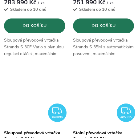
283 990 Kč
251 990 Kč
/ ks
/ ks
Skladem do 10 dnů
Skladem do 10 dnů
DO KOŠÍKU
DO KOŠÍKU
Sloupová převodová vrtačka
Sloupová převodová vrtačka
Strands S 30F Vario s plynulou
Strands S 35M s automatickým
regulací otáček, maximálním
posuvem, maximálním
průměrem vrtání
do oceli 30
průměrem vrtání
do oceli 35
mm a
řezáním
závitů M22 s
mm a
řezáním
závitů M22 s
otáčkami od 65-6025 ot./min..
otáčkami od 75-3010 ot./min..
Vrtačka je kompletně
vyrobená
Vrtačka je kompletně
vyrobená
ve Švédsku.
ve Švédsku.
ZDARMA
Z
ZDARMA
ZDARMA
Sloupová převodová vrtačka
Stolní převodová vrtačka