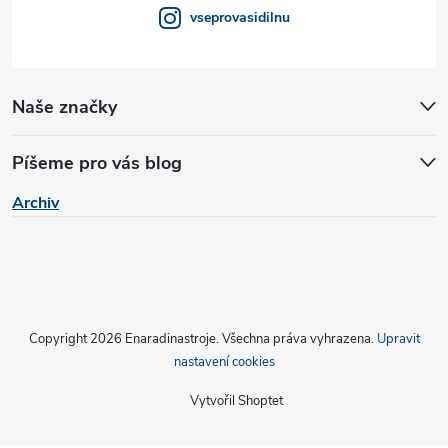
v
vseprovasidilnu
ý
p
Naše značky
i
s
Píšeme pro vás blog
u
Archiv
Copyright 2026
Enaradinastroje
. Všechna práva vyhrazena.
Upravit
nastavení cookies
Vytvořil Shoptet