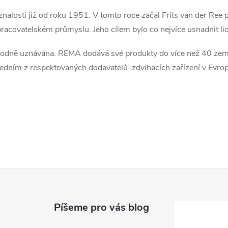
nalosti již od roku 1951. V tomto roce začal Frits van der Ree 
zpracovatelském průmyslu.
Jeho cílem bylo co nejvíce usnadnit li
rodně uznávána.
REMA dodává své produkty do více než 40 zemí
jedním z respektovaných dodavatelů zdvihacích zařízení v Evrop
Píšeme pro vás blog