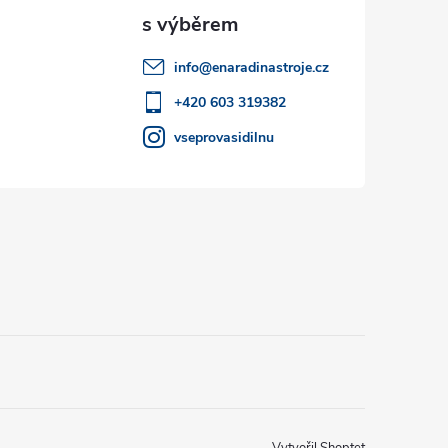
info
@
enaradinastroje.cz
+420 603 319382
vseprovasidilnu