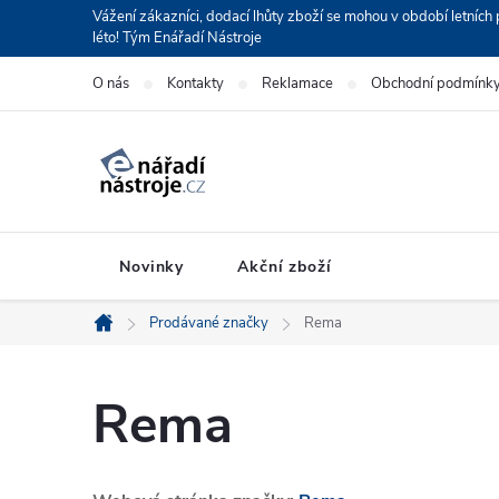
Přejít
Vážení zákazníci, dodací lhůty zboží se mohou v období letní
léto! Tým Enářadí Nástroje
na
obsah
O nás
Kontakty
Reklamace
Obchodní podmínk
Novinky
Akční zboží
Prodávané značky
Rema
Domů
Rema