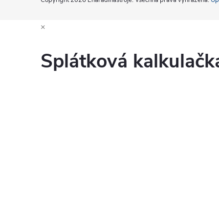
Copyright 2026
Enaradinastroje
. Všechna práva vyhrazena.
Up
×
Splátková kalkulač