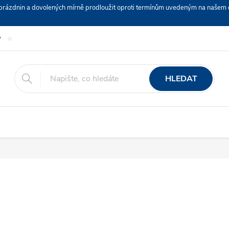
ch prázdnin a dovolených mírně prodloužit oproti termínům uvedeným na naš
y
Podmínky ochrany osobních údajů
Nákup na splátky ESSOX
HLEDAT