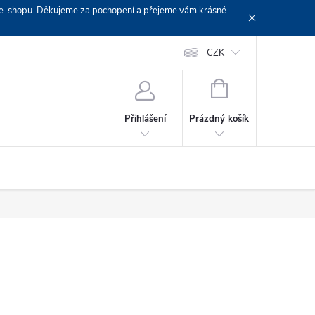
em e-shopu. Děkujeme za pochopení a přejeme vám krásné
Doprava
Platební podmínky
Platba GoPay
CZK
+420 603 319382
NÁKUPNÍ
KOŠÍK
Prázdný košík
Přihlášení