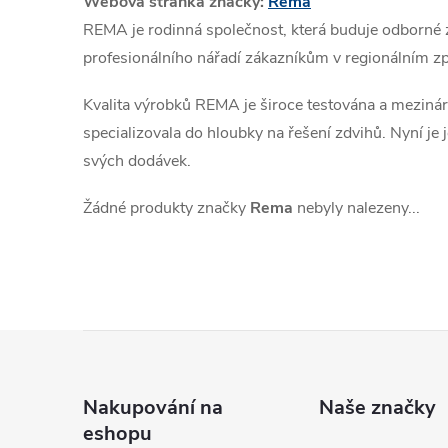
Webová stránka značky:
Rema
REMA je rodinná společnost, která buduje odborné z
profesionálního nářadí zákazníkům v regionálním 
Kvalita výrobků REMA je široce testována a meziná
specializovala do hloubky na řešení zdvihů.
Nyní je 
svých dodávek.
Žádné produkty značky
Rema
nebyly nalezeny...
Z
á
Nakupování na
Naše značky
eshopu