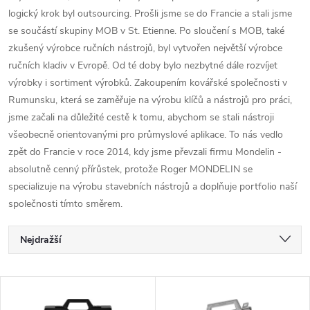
logický krok byl outsourcing.
Prošli jsme se do Francie a stali jsme
se součástí skupiny MOB v St. Etienne.
Po sloučení s MOB, také
zkušený výrobce ručních nástrojů, byl vytvořen největší výrobce
ručních kladiv v Evropě.
Od té doby bylo nezbytné dále rozvíjet
výrobky i sortiment výrobků.
Zakoupením kovářské společnosti v
Rumunsku, která se zaměřuje na výrobu klíčů a nástrojů pro práci,
jsme začali na důležité cestě k tomu, abychom se stali nástroji
všeobecně orientovanými pro průmyslové aplikace.
To nás vedlo
zpět do Francie v roce 2014, kdy jsme převzali firmu Mondelin -
absolutně cenný přírůstek, protože Roger MONDELIN se
specializuje na výrobu stavebních nástrojů a doplňuje portfolio naší
společnosti tímto směrem.
Ř
Nejdražší
a
Nejlevnější
V
Nejprodávanější