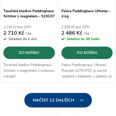
Tesařské kladivo Peddinghaus
Palice Peddinghaus Ultratec -
Xstriker s magnetem - 5130.07
4 kg
(5130070000)
2 240 Kč bez DPH
2 055 Kč bez DPH
2 710 Kč
2 486 Kč
/ ks
/ ks
Skladem do 4 dnů
Skladem do 48 hodin
DO KOŠÍKU
DO KOŠÍKU
Tesařské kladivo Peddinghaus
Palice Peddinghaus Ultratec.
Xstriker s magnetem s koženou
Rukojeť ULTRATEC je pevně
rukojetí
spojená s kladivem, s jádrem ze
skleněných vláken
O
NAČÍST 12 DALŠÍCH
v