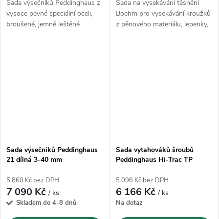
Sada výsečníků Peddinghaus z
Sada na vysekávání těsnění
vysoce pevné speciální oceli,
Boehm pro vysekávání kroužků
broušené, jemně leštěné
z pěnového materiálu, lepenky,
pryže, kůže, plastu, olova atd.
úderem kladiva.
Sada výsečníků Peddinghaus
Sada vytahováků šroubů
21 dílná 3-40 mm
Peddinghaus Hi-Trac TP
Complete ( M4-M20)
5 860 Kč bez DPH
5 096 Kč bez DPH
7 090 Kč
6 166 Kč
/ ks
/ ks
Skladem do 4-8 dnů
Na dotaz