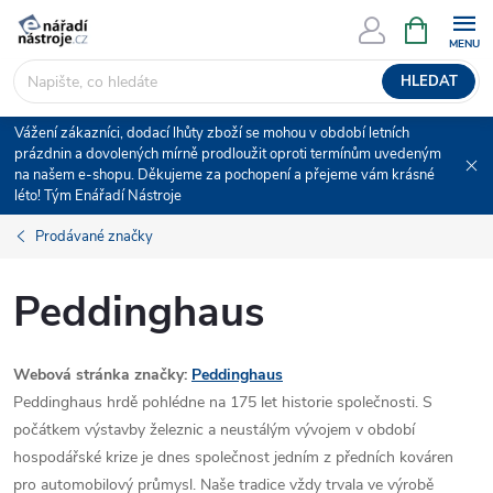
Přejít
NÁKUPNÍ
KOŠÍK
na
obsah
HLEDAT
Vážení zákazníci, dodací lhůty zboží se mohou v období letních
prázdnin a dovolených mírně prodloužit oproti termínům uvedeným
na našem e-shopu. Děkujeme za pochopení a přejeme vám krásné
léto! Tým Enářadí Nástroje
Prodávané značky
Peddinghaus
Webová stránka značky:
Peddinghaus
Peddinghaus hrdě pohlédne na 175 let historie společnosti.
S
počátkem výstavby železnic a neustálým vývojem v období
hospodářské krize je dnes společnost jedním z předních kováren
pro automobilový průmysl.
Naše tradice vždy trvala ve výrobě