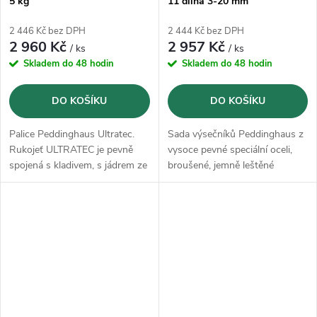
5 kg
11 dílná 3-20 mm
2 446 Kč bez DPH
2 444 Kč bez DPH
2 960 Kč
2 957 Kč
/ ks
/ ks
Skladem do 48 hodin
Skladem do 48 hodin
DO KOŠÍKU
DO KOŠÍKU
Palice Peddinghaus Ultratec.
Sada výsečníků Peddinghaus z
Rukojeť ULTRATEC je pevně
vysoce pevné speciální oceli,
spojená s kladivem, s jádrem ze
broušené, jemně leštěné
skleněných vláken