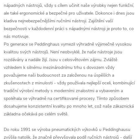
nápadných nástrojů, vždy s cílem učinit naše výrobky nejen funkční,
ale také ergonomické a bezpečné pro uživatele.
Dokonce i dnes jsou
kladiva nejnebezpečnějšími ručními nástroji.
Zajištění vaší
bezpečnosti v každodenní práci s nápadnými nástroji je proto to, co
nás motivuje.
Po generace se Peddinghaus vymezil výhradně výjimečně vysokou
kvalitou svých nástrojů.
Není neobvyklé, že naše nástroje jsou
rozdávány a nadále žijí.
Jsou v celosvětovém zájmu.
Zvláště
vzhledem k silnému mezinárodnímu trhu s dovozem vždy
považujeme naši budoucnost za založenou na úspěších a
zkušenostech z minulosti - vždy používala nejlepší oceli, kombinující
tradiční výrobní metody s moderními znalostmi a vybavením a
spoléhala se výhradně na certifikované procesy.
Tímto způsobem
dosahujeme konzistentní kvalitu po mnoho let, což naše zákaznická
základna očekává po celém světě.
Do roku 1991 se výroba pneumatických výkovků u Peddinghausu
zvýšila natolik, že značně převyšovala podíl ručních nástrojů - další