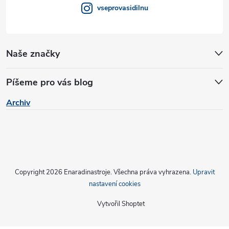
v
vseprovasidilnu
ý
p
Naše značky
i
s
Píšeme pro vás blog
u
Archiv
Copyright 2026
Enaradinastroje
. Všechna práva vyhrazena.
Upravit
nastavení cookies
Vytvořil Shoptet