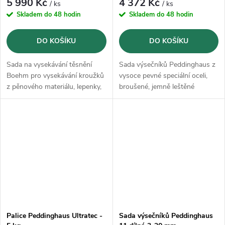
5 990 Kč
4 372 Kč
/ ks
/ ks
Skladem do 48 hodin
Skladem do 48 hodin
DO KOŠÍKU
DO KOŠÍKU
Sada na vysekávání těsnění
Sada výsečníků Peddinghaus z
Boehm pro vysekávání kroužků
vysoce pevné speciální oceli,
z pěnového materiálu, lepenky,
broušené, jemně leštěné
pryže, kůže, plastu, olova atd.
úderem kladiva.
Palice Peddinghaus Ultratec -
Sada výsečníků Peddinghaus