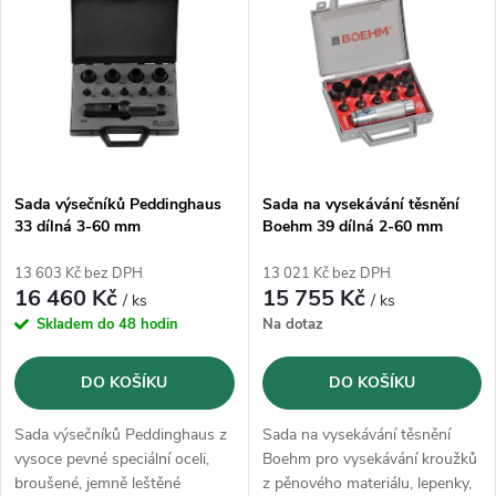
z
ý
Abecedně
e
p
n
i
í
s
p
Sada výsečníků Peddinghaus
Sada na vysekávání těsnění
33 dílná 3-60 mm
Boehm 39 dílná 2-60 mm
p
(JLB260PACC)
r
13 603 Kč bez DPH
13 021 Kč bez DPH
r
16 460 Kč
15 755 Kč
/ ks
/ ks
o
Skladem do 48 hodin
Na dotaz
o
d
DO KOŠÍKU
DO KOŠÍKU
d
u
Sada výsečníků Peddinghaus z
Sada na vysekávání těsnění
u
vysoce pevné speciální oceli,
Boehm pro vysekávání kroužků
broušené, jemně leštěné
z pěnového materiálu, lepenky,