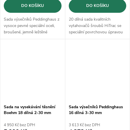
DO KOŠÍKU
DO KOŠÍKU
Sada výsečníků Peddinghaus z
20 dílná sada kvalitních
vysoce pevné speciální oceli,
vytahovačů šroubů HiTrac se
broušené, jemně leštěné
speciální povrchovou úpravou
TP
Sada na vysekávání těsnění
Sada výsečníků Peddinghaus
Boehm 18 dílná 2-30 mm
16 dílná 3-30 mm
(JLB330PACC)
4 950 Kč bez DPH
3 613 Kč bez DPH