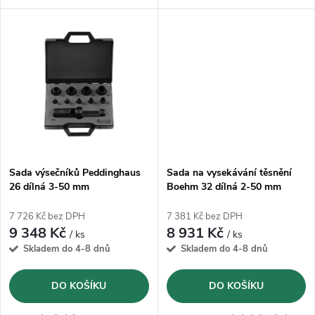
k
k
pryže, kůže, plastu, olova atd.
úderem kladiva.
t
t
ů
ů
Sada výsečníků Peddinghaus
Sada na vysekávání těsnění
26 dílná 3-50 mm
Boehm 32 dílná 2-50 mm
(JLB250PA)
7 726 Kč bez DPH
7 381 Kč bez DPH
9 348 Kč
8 931 Kč
/ ks
/ ks
Skladem do 4-8 dnů
Skladem do 4-8 dnů
DO KOŠÍKU
DO KOŠÍKU