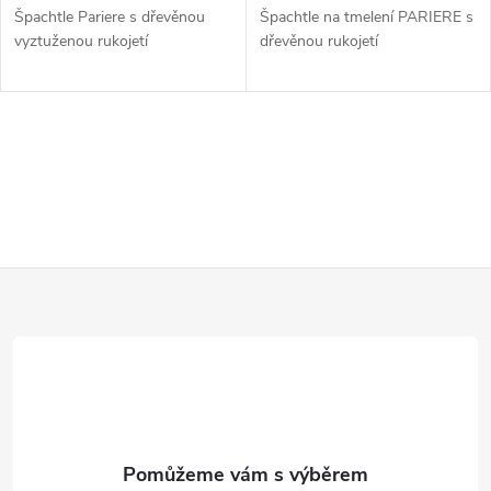
u
Špachtle Pariere s dřevěnou
Špachtle na tmelení PARIERE s
u
vyztuženou rukojetí
dřevěnou rukojetí
k
k
t
t
O
ů
v
ů
l
Z
á
d
á
a
p
c
a
í