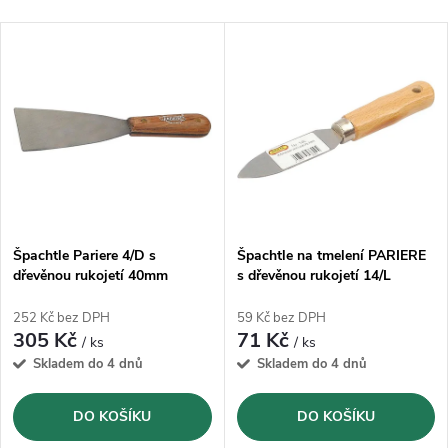
a
Nejlevnější
V
Nejprodávanější
z
ý
Abecedně
e
p
n
i
í
s
p
Špachtle Pariere 4/D s
Špachtle na tmelení PARIERE
dřevěnou rukojetí 40mm
s dřevěnou rukojetí 14/L
p
r
252 Kč bez DPH
59 Kč bez DPH
r
305 Kč
71 Kč
/ ks
/ ks
o
Skladem do 4 dnů
Skladem do 4 dnů
o
d
DO KOŠÍKU
DO KOŠÍKU
d