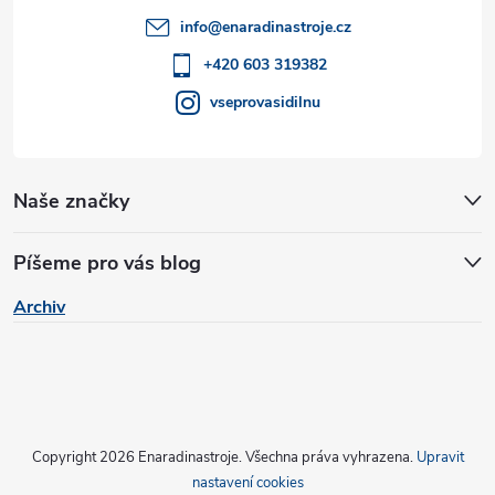
t
p
info
@
enaradinastroje.cz
r
í
+420 603 319382
v
vseprovasidilnu
k
y
Naše značky
v
Píšeme pro vás blog
ý
Archiv
p
i
s
u
Copyright 2026
Enaradinastroje
. Všechna práva vyhrazena.
Upravit
nastavení cookies