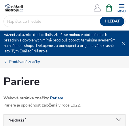
Přejít
NÁKUPNÍ
KOŠÍK
na
obsah
HLEDAT
Vážení zákazníci, dodací lhůty zboží se mohou v období letních
prázdnin a dovolených mírně prodloužit oproti termínům uvedeným
na našem e-shopu. Děkujeme za pochopení a přejeme vám krásné
léto! Tým Enářadí Nástroje
Prodávané značky
Pariere
Webová stránka značky:
Pariere
Pariere je společnost založená v roce 1922.
Ř
Nejdražší