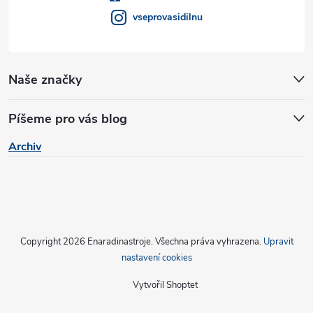
í
v
vseprovasidilnu
k
y
Naše značky
v
Píšeme pro vás blog
ý
Archiv
p
i
s
u
Copyright 2026
Enaradinastroje
. Všechna práva vyhrazena.
Upravit
nastavení cookies
Vytvořil Shoptet