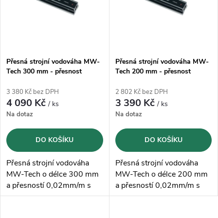
p
n
i
í
s
p
Přesná strojní vodováha MW-
Přesná strojní vodováha MW-
Tech 300 mm - přesnost
Tech 200 mm - přesnost
p
0,02mm/m
0,02mm/m
r
3 380 Kč bez DPH
2 802 Kč bez DPH
r
4 090 Kč
3 390 Kč
/ ks
/ ks
o
Na dotaz
Na dotaz
o
d
DO KOŠÍKU
DO KOŠÍKU
d
u
Přesná strojní vodováha
Přesná strojní vodováha
u
MW-Tech o délce 300 mm
MW-Tech o délce 200 mm
k
a přesností 0,02mm/m s
a přesností 0,02mm/m s
k
podélnou a příčnou
podélnou a příčnou
bublinou
bublinou
t