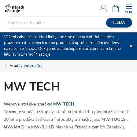
Přejít
NÁKUPNÍ
KOŠÍK
na
obsah
HLEDAT
Vážení zákazníci, dodací lhůty zboží se mohou v období letních
prázdnin a dovolených mírně prodloužit oproti termínům uvedeným
na našem e-shopu. Děkujeme za pochopení a přejeme vám krásné
léto! Tým Enářadí Nástroje
Prodávané značky
MW TECH
Webová stránka značky:
MW TECH
Torros je
součástí skupiny, která na tomto trhu působí již více než
20 let a prodává své vlastní produkty a značky jako
MW-TOOLS
,
MW-MACH
a
MW-BUILD
hlavně ve Francii a zemích Beneluxu.