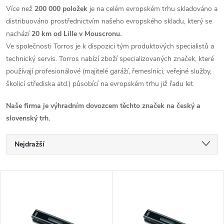
Více než
200 000 položek
je na celém evropském trhu skladováno a
distribuováno prostřednictvím našeho evropského skladu, který se
nachází
20 km od Lille v Mouscronu.
Ve společnosti Torros je k dispozici tým produktových specialistů a
technický servis. Torros nabízí zboží specializovaných značek, které
používají profesionálové (majitelé garáží, řemeslníci, veřejné služby,
školicí střediska atd.) působící na evropském trhu již řadu let.
Naše firma je výhradním dovozcem těchto značek na český a
slovenský trh.
Ř
Nejdražší
a
Nejlevnější
V
Nejprodávanější
z
ý
Abecedně
e