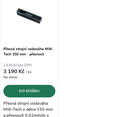
t
ů
ů
Přesná strojní vodováha MW-
Tech 150 mm - přesnost
0,02mm/m
2 636 Kč bez DPH
3 190 Kč
/ ks
Na dotaz
DO KOŠÍKU
Přesná strojní vodováha
MW-Tech o délce 150 mm
a přesností 0,02mm/m s