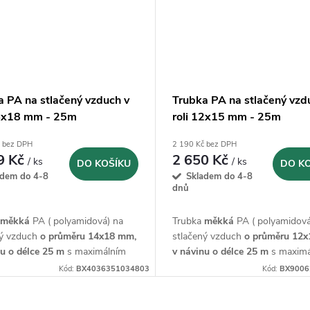
a PA na stlačený vzduch v
Trubka PA na stlačený vzd
14x18 mm - 25m
roli 12x15 mm - 25m
č bez DPH
2 190 Kč bez DPH
9 Kč
2 650 Kč
/ ks
/ ks
DO KOŠÍKU
DO K
adem do 4-8
Skladem do 4-8
dnů
a
měkká
PA ( polyamidová) na
Trubka
měkká
PA ( polyamidová
ný vzduch
o průměru 14x18 mm,
stlačený vzduch
o průměru 12x
nu o
délce 25 m
s maximálním
v návinu o
délce 25 m
s maximá
ním tlakem 15 bar.
provozním tlakem 15 bar.
Kód:
BX4036351034803
Kód:
BX9006