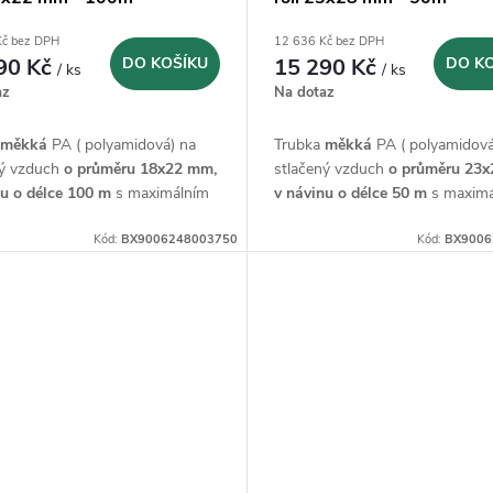
Kč bez DPH
12 636 Kč bez DPH
90 Kč
DO KOŠÍKU
15 290 Kč
DO K
/ ks
/ ks
az
Na dotaz
a
měkká
PA ( polyamidová) na
Trubka
měkká
PA ( polyamidová
ný vzduch
o průměru 18x22 mm,
stlačený vzduch
o průměru 23x
nu o
délce 100 m
s maximálním
v návinu o
délce 50 m
s maximá
ním tlakem 14 bar.
provozním tlakem 14 bar.
Kód:
BX9006248003750
Kód:
BX9006