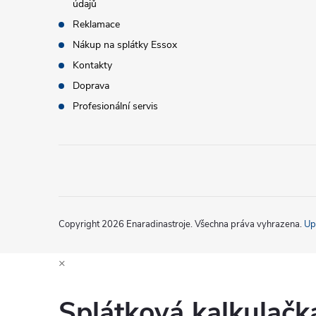
údajů
k
í
Reklamace
y
Nákup na splátky Essox
v
Kontakty
Doprava
ý
Profesionální servis
p
i
s
u
Copyright 2026
Enaradinastroje
. Všechna práva vyhrazena.
Up
×
Splátková kalkulač