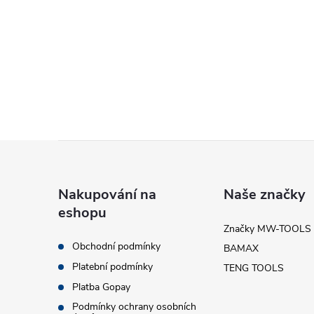
O
v
l
á
d
Z
a
c
á
Nakupování na
Naše značky
í
eshopu
p
Značky MW-TOOLS
p
Obchodní podmínky
BAMAX
a
r
Platební podmínky
TENG TOOLS
t
Platba Gopay
v
Podmínky ochrany osobních