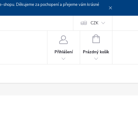
em e-shopu. Děkujeme za pochopení a přejeme vám krásné
Doprava
Platební podmínky
Platba GoPay
CZK
+420 603 319382
NÁKUPNÍ
KOŠÍK
Prázdný košík
Přihlášení