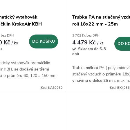
atický vytahovák
Trubka PA na stlačený vzd
čklin KrokoAir KBH
roli 18x22 mm - 25m
č bez DPH
3 702 Kč bez DPH
0 Kč
DO KOŠÍKU
4 479 Kč
/ ks
/ ks
DO K
az
Skladem do 6-8
dnů
tický vytahovák promáčklin
Trubka
měkká
PA ( polyamidová
ir KBH,
se dodává se třemi
stlačený vzduch
o průměru 18x
ci
o průměru 60, 120 a 150 mm
v návinu o
délce 25 m
s maximá
provozním tlakem 14 bar.
Kód:
KAS0060
Kód:
BX4036