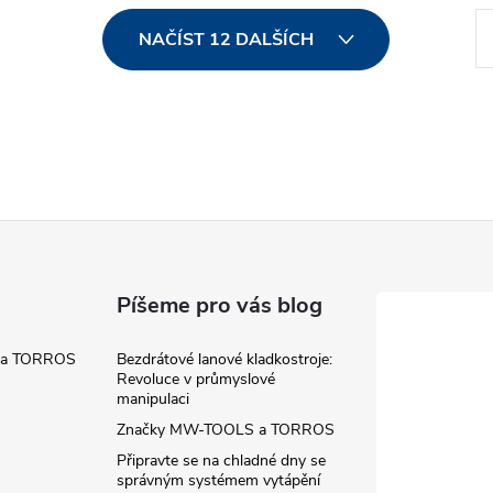
S
NAČÍST 12 DALŠÍCH
t
r
á
n
k
o
v
á
Píšeme pro vás blog
n
 a TORROS
Bezdrátové lanové kladkostroje:
í
Revoluce v průmyslové
manipulaci
Značky MW-TOOLS a TORROS
Připravte se na chladné dny se
správným systémem vytápění