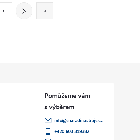
1
4
info
@
enaradinastroje.cz
+420 603 319382