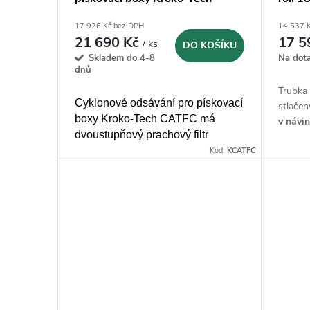
r
CATFC 34
d
17 926 Kč bez DPH
14 537 
o
21 690 Kč
17 5
/ ks
DO KOŠÍKU
u
Skladem do 4-8
Na dot
d
dnů
k
Trubk
Cyklonové odsávání pro pískovací
u
stlače
boxy Kroko-Tech CATFC má
v návi
t
dvoustupňový prachový filtr
provoz
k
speciálně navržený
pro tryskací
Kód:
KCATFC
ů
kabiny s vývodem 100 mm
t
ů