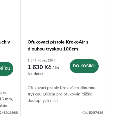
uch v
Ofukovací pistole KrokoAir s
dlouhou tryskou 100cm
1 347 Kč bez DPH
1 630 Kč
DO KOŠÍKU
/ ks
OŠÍKU
Na dotaz
Ofukovací pistole KrokoAir
s dlouhou
) na
tryskou 100cm
pro ofukování těžko
15 mm,
dostupných míst
lním
248013988
Kód:
BX87629