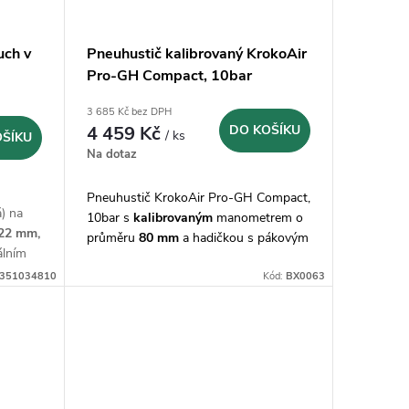
uch v
Pneuhustič kalibrovaný KrokoAir
Pro-GH Compact, 10bar
3 685 Kč bez DPH
4 459 Kč
DO KOŠÍKU
/ ks
OŠÍKU
Na dotaz
Pneuhustič KrokoAir Pro-GH Compact,
) na
10bar s
kalibrovaným
manometrem o
22 mm,
průměru
80 mm
a hadičkou s pákovým
lním
uzávěrem
351034810
Kód:
BX0063