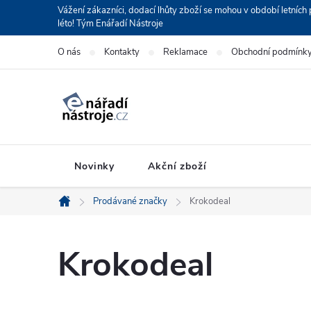
Přejít
Vážení zákazníci, dodací lhůty zboží se mohou v období letní
léto! Tým Enářadí Nástroje
na
obsah
O nás
Kontakty
Reklamace
Obchodní podmínk
Novinky
Akční zboží
Prodávané značky
Krokodeal
Domů
Krokodeal