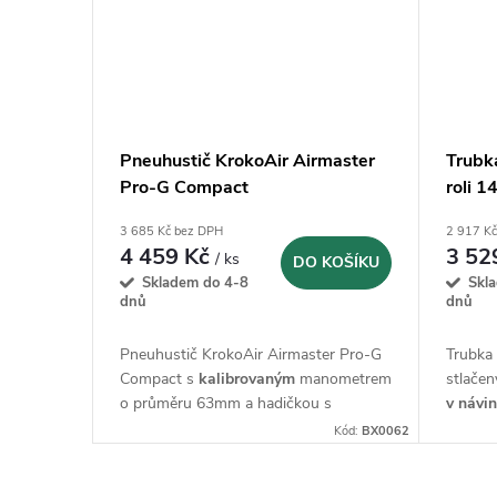
Pneuhustič KrokoAir Airmaster
Trubk
Pro-G Compact
roli 
3 685 Kč bez DPH
2 917 K
4 459 Kč
3 52
/ ks
DO KOŠÍKU
Skladem do 4-8
Skl
dnů
dnů
Pneuhustič KrokoAir Airmaster Pro-G
Trubk
Compact s
kalibrovaným
manometrem
stlače
o průměru 63mm a hadičkou s
v návi
pákovým uzávěrem
provoz
Kód:
BX0062