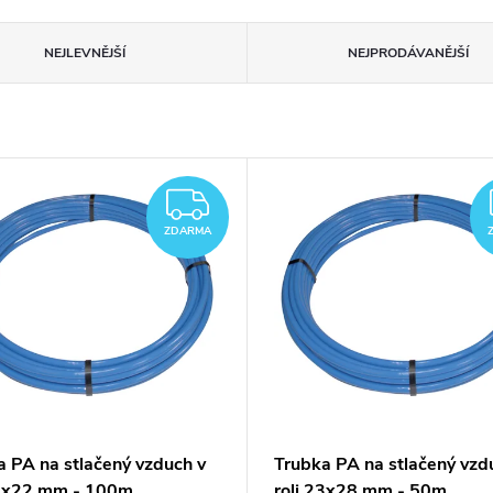
NEJLEVNĚJŠÍ
NEJPRODÁVANĚJŠÍ
A
ZDARMA
ZDARMA
a PA na stlačený vzduch v
Trubka PA na stlačený vzd
18x22 mm - 100m
roli 23x28 mm - 50m