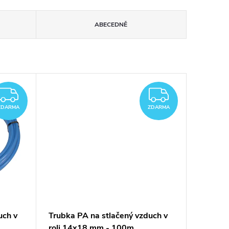
ABECEDNĚ
ZDARMA
ZDARM
ZDARMA
ZDARMA
uch v
Trubka PA na stlačený vzduch v
roli 14x18 mm - 100m