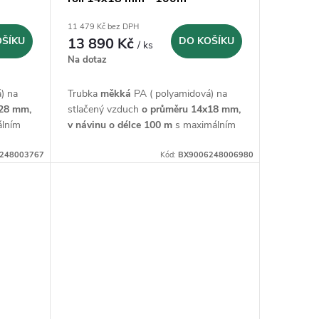
11 479 Kč bez DPH
OŠÍKU
13 890 Kč
DO KOŠÍKU
/ ks
Na dotaz
) na
Trubka
měkká
PA ( polyamidová) na
28 mm,
stlačený vzduch
o průměru 14x18 mm,
lním
v návinu o
délce 100 m
s maximálním
provozním tlakem 15 bar.
248003767
Kód:
BX9006248006980