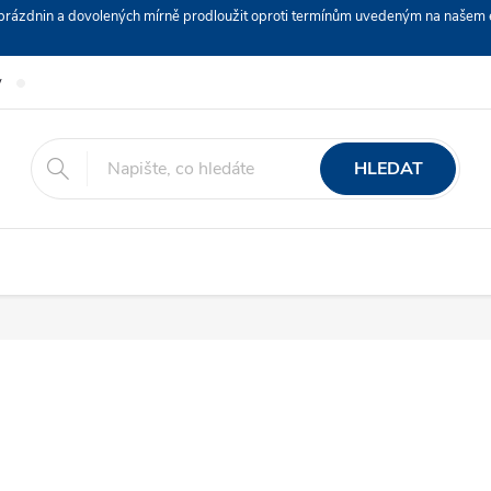
ch prázdnin a dovolených mírně prodloužit oproti termínům uvedeným na naš
y
Podmínky ochrany osobních údajů
Nákup na splátky ESSOX
HLEDAT