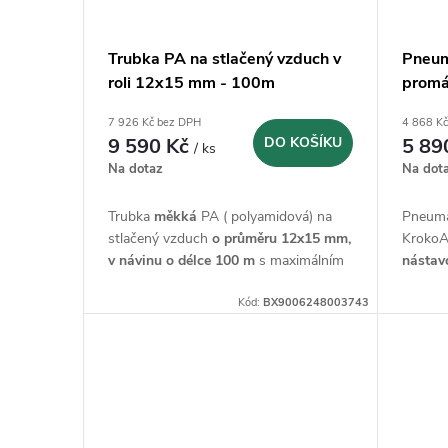
Trubka PA na stlačený vzduch v
Pneum
roli 12x15 mm - 100m
promá
7 926 Kč bez DPH
4 868 K
9 590 Kč
DO KOŠÍKU
5 89
/ ks
Na dotaz
Na dot
Trubka
měkká
PA ( polyamidová) na
Pneuma
stlačený vzduch
o průměru 12x15 mm,
KrokoA
v návinu o
délce 100 m
s maximálním
nástav
provozním tlakem 15 bar.
Kód:
BX9006248003743