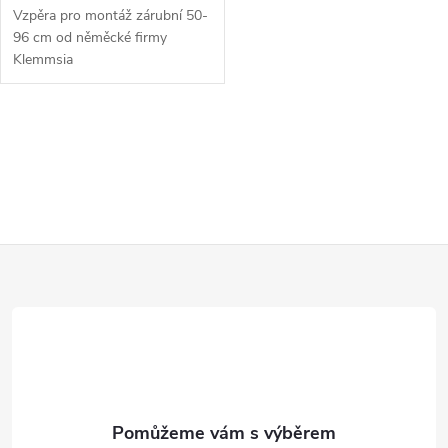
u
Vzpěra pro montáž zárubní 50-
u
96 cm od něměcké firmy
k
Klemmsia
k
t
t
O
ů
v
ů
l
Z
á
d
á
a
p
c
a
í