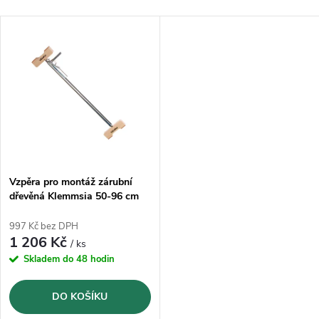
a
Nejlevnější
V
Nejprodávanější
z
ý
Abecedně
e
p
n
i
í
s
p
Vzpěra pro montáž zárubní
dřevěná Klemmsia 50-96 cm
p
r
997 Kč bez DPH
r
1 206 Kč
/ ks
o
Skladem do 48 hodin
o
d
DO KOŠÍKU
d