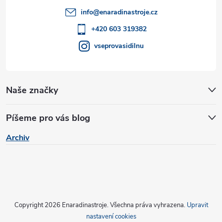
t
p
info
@
enaradinastroje.cz
r
í
+420 603 319382
v
vseprovasidilnu
k
y
Naše značky
v
Píšeme pro vás blog
ý
Archiv
p
i
s
u
Copyright 2026
Enaradinastroje
. Všechna práva vyhrazena.
Upravit
nastavení cookies