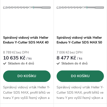
e
p
n
i
í
s
p
Spirálový vidiový vrták Heller
Spirálový vidiový vrták Heller
Enduro Y-Cutter SDS MAX 40
Enduro Y-Cutter SDS MAX 50
p
x 1320 mm (22394)
x 520 mm (23344)
r
8 789 Kč bez DPH
7 006 Kč bez DPH
r
10 635 Kč
8 477 Kč
/ ks
/ ks
o
Skladem do 4 dnů
Skladem do 4 dnů
o
d
DO KOŠÍKU
DO KOŠÍKU
d
u
Spirálový vidiový vrták Heller Y-
Spirálový vidiový vrták Heller Y-
u
Cutter SDS MAX, profil břitů ve
Cutter SDS MAX, profil břitů ve
k
tvaru Y pro vyšší řezný výkon a
tvaru Y pro vyšší řezný výkon a
k
klidný chod
klidný chod