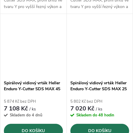
Cutter SDS MAX, profil břitů ve
Cutter SDS MAX, profil břitů ve
tvaru Y pro vyšší řezný výkon a
tvaru Y pro vyšší řezný výkon a
klidný chod
klidný chod
Spirálový vidiový vrták Heller
Spirálový vidiový vrták Heller
Enduro Y-Cutter SDS MAX 45
Enduro Y-Cutter SDS MAX 25
x 520 mm (23343)
x 1320 mm (22376)
5 874 Kč bez DPH
5 802 Kč bez DPH
7 108 Kč
7 020 Kč
/ ks
/ ks
Skladem do 4 dnů
Skladem do 48 hodin
DO KOŠÍKU
DO KOŠÍKU