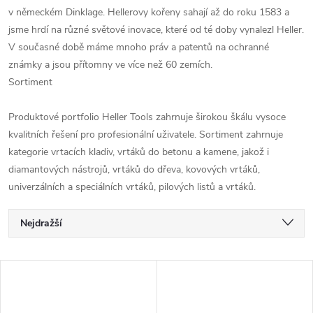
v německém Dinklage. Hellerovy kořeny sahají až do roku 1583 a
jsme hrdí na různé světové inovace, které od té doby vynalezl Heller.
V současné době máme mnoho práv a patentů na ochranné
známky a jsou přítomny ve více než 60 zemích.
Sortiment
Produktové portfolio Heller Tools zahrnuje širokou škálu vysoce
kvalitních řešení pro profesionální uživatele. Sortiment zahrnuje
kategorie vrtacích kladiv, vrtáků do betonu a kamene, jakož i
diamantových nástrojů, vrtáků do dřeva, kovových vrtáků,
univerzálních a speciálních vrtáků, pilových listů a vrtáků.
Ř
Nejdražší
a
Nejlevnější
V
Nejprodávanější
z
ý
Abecedně