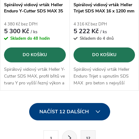
Spirálový vidiový vrták Heller
Spirálový vidiový vrták Heller
Enduro Y-Cutter SDS MAX 35
Trijet SDS MAX 16 x 1200 mm
x 720 mm (22388)
(28192)
4 380 Kč bez DPH
4 316 Kč bez DPH
5 300 Kč
5 222 Kč
/ ks
/ ks
Skladem do 48 hodin
Skladem do 4 dnů
DO KOŠÍKU
DO KOŠÍKU
Spirálový vidiový vrták Heller Y-
Spirálový vidiový vrták Heller
Cutter SDS MAX, profil břitů ve
Enduro Trijet s upnutím SDS
tvaru Y pro vyšší řezný výkon a
MAX pro beton s nejvyšší
klidný chod
tvrdostí, armovací beton,
přírodní kámen, zdivo, umělý
kámen
O
NAČÍST 12 DALŠÍCH
v
l
S
1
12