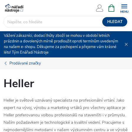
Přejít
NÁKUPNÍ
KOŠÍK
na
obsah
HLEDAT
Vážení zákazníci, dodací lhůty zboží se mohou v období letních
prázdnin a dovolených mírně prodloužit oproti termínům uvedeným
na našem e-shopu. Děkujeme za pochopení a přejeme vám krásné
léto! Tým Enářadí Nástroje
Prodávané značky
Heller
Heller je světově uznávaný specialista na profesionální vrtání. Jako
expert na vývoj, výrobu a marketing vrtáků pro všechny aplikace je
Heller preferovanou volbou profesionálů na staveništi i v průmyslu.
Naším požadavkem je technologické a kvalitní vedení. Pracujeme s
nejmodernějšími metodami v našem výzkumném centru a ve výrobě