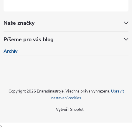
ý
p
Naše značky
i
s
Píšeme pro vás blog
u
Archiv
Copyright 2026
Enaradinastroje
. Všechna práva vyhrazena.
Upravit
nastavení cookies
Vytvořil Shoptet
×