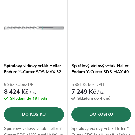
t
t
ů
ů
Spirálový vidiový vrták Heller
Spirálový vidiový vrták Heller
Enduro Y-Cutter SDS MAX 32
Enduro Y-Cutter SDS MAX 40
x 1320 mm (22385)
x 920 mm (22393)
6 962 Kč bez DPH
5 991 Kč bez DPH
8 424 Kč
7 249 Kč
/ ks
/ ks
Skladem do 48 hodin
Skladem do 4 dnů
DO KOŠÍKU
DO KOŠÍKU
Spirálový vidiový vrták Heller Y-
Spirálový vidiový vrták Heller Y-