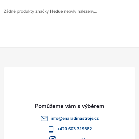
Žádné produkty značky
Hedue
nebyly nalezeny...
Z
á
p
a
t
info
@
enaradinastroje.cz
í
+420 603 319382