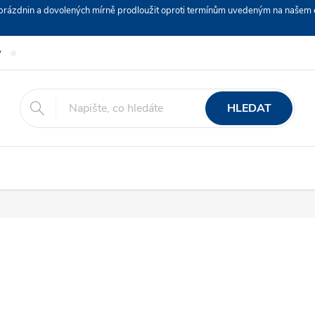
ch prázdnin a dovolených mírně prodloužit oproti termínům uvedeným na naš
y
Podmínky ochrany osobních údajů
Nákup na splátky ESSOX
HLEDAT