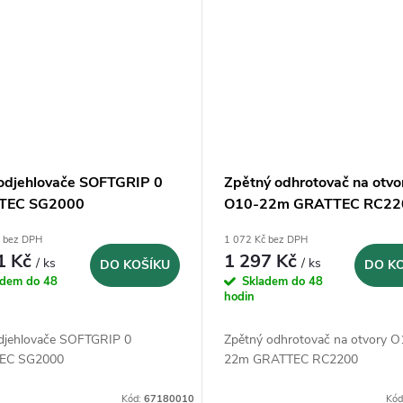
odjehlovače SOFTGRIP 0
Zpětný odhrotovač na otvo
TEC SG2000
O10-22m GRATTEC RC22
č bez DPH
1 072 Kč bez DPH
1 Kč
1 297 Kč
/ ks
/ ks
DO KOŠÍKU
DO K
adem do 48
Skladem do 48
hodin
djehlovače SOFTGRIP 0
Zpětný odhrotovač na otvory O
EC SG2000
22m GRATTEC RC2200
Kód:
67180010
Kód