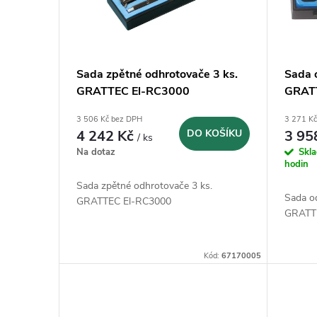
p
s
r
p
Sada zpětné odhrotovače 3 ks.
Sada 
o
GRATTEC El-RC3000
GRAT
r
d
3 506 Kč bez DPH
3 271 K
o
4 242 Kč
DO KOŠÍKU
3 95
/ ks
u
Na dotaz
Skl
d
hodin
k
Sada zpětné odhrotovače 3 ks.
Sada o
u
GRATTEC El-RC3000
GRATT
t
k
ů
Kód:
67170005
t