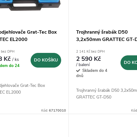
odjehlovače Grat-Tec Box
Trojhranný šrabák D50
TEC EL2000
3,2x50mm GRATTEC GT-
10ks
č bez DPH
2 141 Kč bez DPH
8 Kč
2 590 Kč
/ ks
DO KOŠÍKU
DO K
/ balení
adem do 24
Skladem do 4
dnů
djehlovače Grat-Tec Box
Trojhranný šrabák D50 3,2x50
EC EL2000
GRATTEC GT-D50
Kód:
67170010
Kód