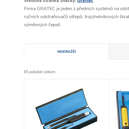
Webová stránka značky:
Grattec
Firma GRATEC je jeden z předních systémů na odstr
ručních odstraňovačů otřepů, trojúhelníkových škrab
výměnných čepelí.
Ř
NEJDRAŽŠÍ
a
65
položek celkem
z
V
e
ý
n
p
í
i