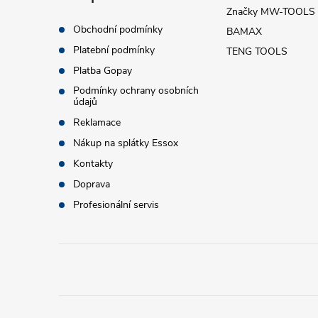
p
Značky MW-TOOLS
p
Obchodní podmínky
BAMAX
a
r
Platební podmínky
TENG TOOLS
t
Platba Gopay
v
Podmínky ochrany osobních
údajů
k
í
Reklamace
y
Nákup na splátky Essox
v
Kontakty
Doprava
ý
Profesionální servis
p
i
s
u