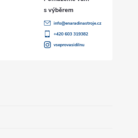
info
@
enaradinastroje.cz
+420 603 319382
vseprovasidilnu