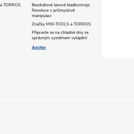
n
 a TORROS
Bezdrátové lanové kladkostroje:
í
Revoluce v průmyslové
manipulaci
Značky MW-TOOLS a TORROS
Připravte se na chladné dny se
správným systémem vytápění
Archiv