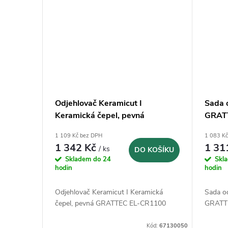
ů
Odjehlovač Keramicut I
Sada 
Keramická čepel, pevná
GRAT
GRATTEC EL-CR1100
1 109 Kč bez DPH
1 083 K
1 342 Kč
1 31
/ ks
DO KOŠÍKU
Skladem do 24
Skl
hodin
hodin
Odjehlovač Keramicut I Keramická
Sada o
čepel, pevná GRATTEC EL-CR1100
GRATT
Kód:
67130050