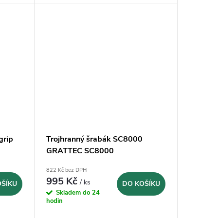
grip
Trojhranný šrabák SC8000
GRATTEC SC8000
822 Kč bez DPH
995 Kč
/ ks
OŠÍKU
DO KOŠÍKU
Skladem do 24
hodin