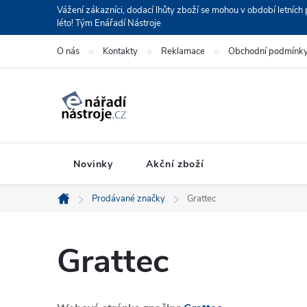
Přejít
Vážení zákazníci, dodací lhůty zboží se mohou v období letní
léto! Tým Enářadí Nástroje
na
obsah
O nás
Kontakty
Reklamace
Obchodní podmínk
Novinky
Akční zboží
Prodávané značky
Grattec
Domů
Grattec