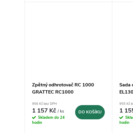
Zpětný odhrotovač RC 1000
Sada 
GRATTEC RC1000
EL13
956 Kč bez DPH
955 Kč 
1 157 Kč
1 15
/ ks
DO KOŠÍKU
Skladem do 24
Skl
hodin
hodin