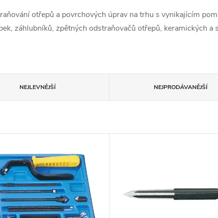
aňování otřepů a povrchových úprav na trhu s vynikajícím pom
ek, záhlubníků, zpětných odstraňovačů otřepů, keramických a spe
NEJLEVNĚJŠÍ
NEJPRODÁVANĚJŠÍ