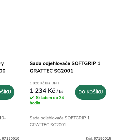
ry
Sada odjehlovače SOFTGRIP 1
00
GRATTEC SG2001
1 020 Kč bez DPH
1 234 Kč
/ ks
OŠÍKU
DO KOŠÍKU
Skladem do 24
hodin
10-
Sada odjehlovače SOFTGRIP 1
GRATTEC SG2001
:
67150010
Kód:
67180015