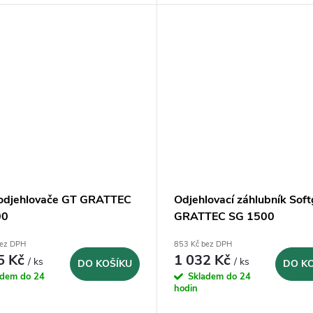
odjehlovače GT GRATTEC
Odjehlovací záhlubník Soft
00
GRATTEC SG 1500
bez DPH
853 Kč bez DPH
5 Kč
1 032 Kč
/ ks
/ ks
DO KOŠÍKU
DO K
adem do 24
Skladem do 24
hodin