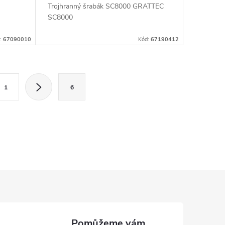
Trojhranný šrabák SC8000 GRATTEC
SC8000
:
67090010
Kód:
67190412
1
6