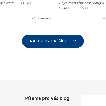
djehlovače GT GRATTEC
Odjehlovací záhlubník Softgrip
0
GRATTEC SG 1500
Kód:
67060010
Kód
S
NAČÍST 12 DALŠÍCH
t
r
á
n
k
o
v
á
Píšeme pro vás blog