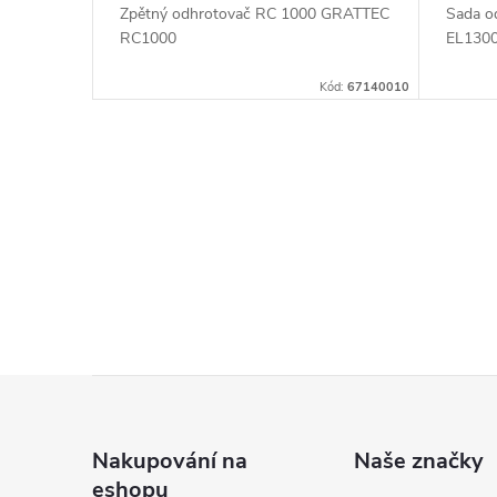
Zpětný odhrotovač RC 1000 GRATTEC
Sada o
RC1000
EL130
Kód:
67140010
O
v
l
á
d
Z
a
c
á
Nakupování na
Naše značky
í
eshopu