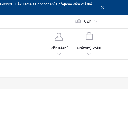
em e-shopu. Děkujeme za pochopení a přejeme vám krásné
Doprava
Platební podmínky
Platba GoPay
CZK
+420 603 319382
NÁKUPNÍ
KOŠÍK
Prázdný košík
Přihlášení