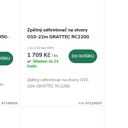
Zpětný odhrotovač na otvory
D50-
O10-22m GRATTEC RC2200
1 412 Kč bez DPH
1 709 Kč
/ ks
DO KOŠÍKU
OŠÍKU
Skladem do 24
hodin
Zpětný odhrotovač na otvory O10-
mm
22m GRATTEC RC2200
:
67190420
Kód:
67220020