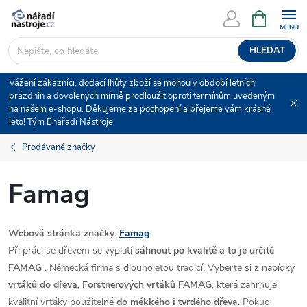
Přejít
NÁKUPNÍ
KOŠÍK
na
obsah
HLEDAT
Vážení zákazníci, dodací lhůty zboží se mohou v období letních
prázdnin a dovolených mírně prodloužit oproti termínům uvedeným
na našem e-shopu. Děkujeme za pochopení a přejeme vám krásné
léto! Tým Enářadí Nástroje
Prodávané značky
Famag
Webová stránka značky:
Famag
Při práci se dřevem se vyplatí
sáhnout po kvalitě a to je určitě
FAMAG
. Německá firma s dlouholetou tradicí. Vyberte si z nabídky
vrtáků do dřeva, Forstnerových vrtáků FAMAG
, která zahrnuje
kvalitní vrtáky použitelné
do měkkého i tvrdého dřeva
. Pokud