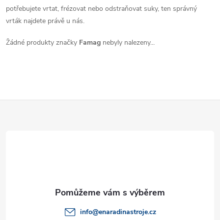
potřebujete vrtat, frézovat nebo odstraňovat suky, ten správný
vrták najdete právě u nás.
Žádné produkty značky
Famag
nebyly nalezeny...
Z
á
p
a
t
info
@
enaradinastroje.cz