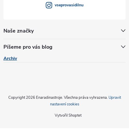
v
vseprovasidilnu
ý
p
Naše značky
i
s
Píšeme pro vás blog
u
Archiv
Copyright 2026
Enaradinastroje
. Všechna práva vyhrazena.
Upravit
nastavení cookies
Vytvořil Shoptet