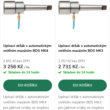
z
ý
Abecedně
e
p
n
i
í
s
p
Upínací držák s automatickým
Upínací držák s automatickým
vnitřním mazáním BDS MK4
vnitřním mazáním BDS MK3
p
(ZIA 419-KN)
(ZIA 319-KN)
r
2 691 Kč bez DPH
2 257 Kč bez DPH
r
3 256 Kč
2 731 Kč
/ ks
/ ks
o
Skladem do 24 hodin
Skladem do 24 hodin
o
d
DO KOŠÍKU
DO KOŠÍKU
d
u
Upínací držák s automatickým
Upínací držák s automatickým
u
vnitřním mazáním BDS MK4
vnitřním mazáním BDS MK3
pro jádrové vrtáky se stopkou
pro jádrové vrtáky se stopkou