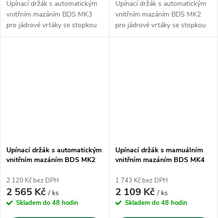
Upínací držák s automatickým
Upínací držák s automatickým
vnitřním mazáním BDS MK3
vnitřním mazáním BDS MK2
pro jádrové vrtáky se stopkou
pro jádrové vrtáky se stopkou
Weldon
Weldon
Upínací držák s automatickým
Upínací držák s mamuálním
vnitřním mazáním BDS MK2
vnitřním mazáním BDS MK4
(ZIA 219-KN)
(ZIA 419-M)
2 120 Kč bez DPH
1 743 Kč bez DPH
2 565 Kč
2 109 Kč
/ ks
/ ks
Skladem do 48 hodin
Skladem do 48 hodin