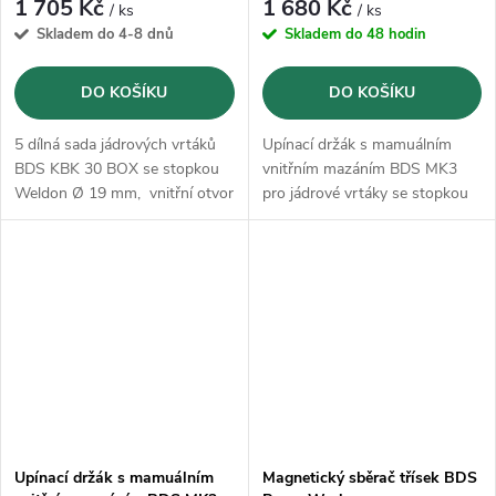
1 705 Kč
1 680 Kč
/ ks
/ ks
Skladem do 4-8 dnů
Skladem do 48 hodin
DO KOŠÍKU
DO KOŠÍKU
5 dílná sada jádrových vrtáků
Upínací držák s mamuálním
BDS KBK 30 BOX se stopkou
vnitřním mazáním BDS MK3
Weldon Ø 19 mm, vnitřní otvor
pro jádrové vrtáky se stopkou
6,35 mm.
Weldon
Upínací držák s mamuálním
Magnetický sběrač třísek BDS