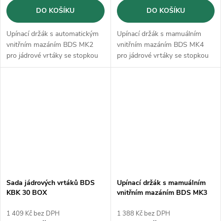
DO KOŠÍKU
DO KOŠÍKU
Upínací držák s automatickým
Upínací držák s mamuálním
vnitřním mazáním BDS MK2
vnitřním mazáním BDS MK4
pro jádrové vrtáky se stopkou
pro jádrové vrtáky se stopkou
Weldon
Weldon
Sada jádrových vrtáků BDS
Upínací držák s mamuálním
KBK 30 BOX
vnitřním mazáním BDS MK3
(ZIA 319-M)
1 409 Kč bez DPH
1 388 Kč bez DPH