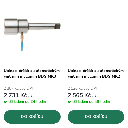
k
k
Weldon
Weldon
t
t
ů
ů
Upínací držák s automatickým
Upínací držák s automatickým
vnitřním mazáním BDS MK3
vnitřním mazáním BDS MK2
(ZIA 319-KN)
(ZIA 219-KN)
2 257 Kč bez DPH
2 120 Kč bez DPH
2 731 Kč
2 565 Kč
/ ks
/ ks
Skladem do 24 hodin
Skladem do 48 hodin
DO KOŠÍKU
DO KOŠÍKU