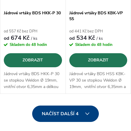
Jádrové vrtáky BDS HKK-P 30
Jádrové vrtáky BDS KBK-VP
55
od 557 Kč bez DPH
od 441 Kč bez DPH
674 Kč
534 Kč
od
od
/ ks
/ ks
Skladem do 48 hodin
Skladem do 48 hodin
ZOBRAZIT
ZOBRAZIT
Jádrové vrtáky BDS HKK-P 30
Jádrové vrtáky BDS HSS KBK-
se stopkou Weldon Ø 19mm,
VP 30 se stopkou Weldon Ø
vnitřní otvor 6,35mm a délkou
19mm, vnitřní otvor 6,35mm a
30mm
délkou 55mm
O
NAČÍST DALŠÍ 4
v