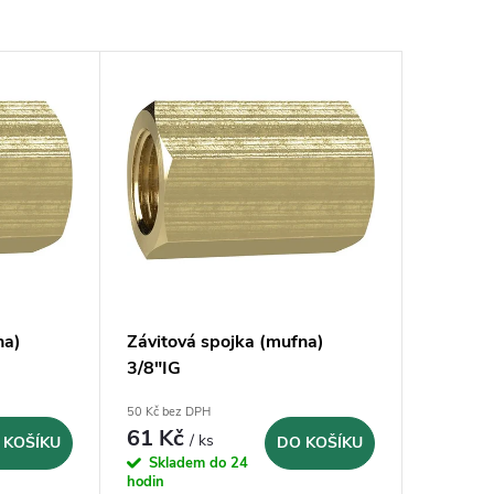
na)
Závitová spojka (mufna)
3/8"IG
50 Kč bez DPH
61 Kč
/ ks
 KOŠÍKU
DO KOŠÍKU
Skladem do 24
hodin