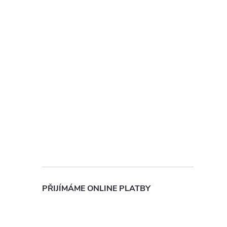
í
r
PŘIJÍMÁME ONLINE PLATBY