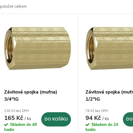
položek celkem
z
V
e
ý
n
p
p
s
r
p
Závitová spojka (mufna)
Závitová spojka (muf
o
3/4"IG
1/2"IG
r
136 Kč bez DPH
78 Kč bez DPH
d
165 Kč
94 Kč
/ ks
/ ks
DO KOŠÍKU
DO
o
Skladem do 48
Skladem do 24
u
hodin
hodin