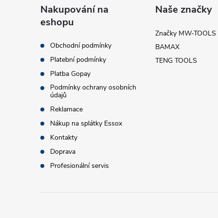
á
Nakupování na
Naše značky
eshopu
p
Značky MW-TOOLS
Obchodní podmínky
BAMAX
a
Platební podmínky
TENG TOOLS
t
Platba Gopay
Podmínky ochrany osobních
údajů
í
Reklamace
Nákup na splátky Essox
Kontakty
Doprava
Profesionální servis