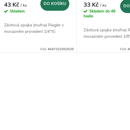
43 Kč
DO KOŠÍKU
33 Kč
/ ks
/ ks
DO
Skladem
Skladem do 48
hodin
Závitová spojka (mufna) Riegler v
Závitová spojka (mufna) R
mosazném provedení 1/4"IG
mosazném provedení 1/8
Kód:
4047322502535
Kód:
4
O
v
á
d