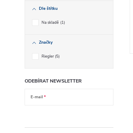
Dle štítku
Na skladě
1
Značky
Riegler
5
ODEBÍRAT NEWSLETTER
l
E-mail
Vložením e-mailu souhlasíte s
podmínkami
ochrany osobních údajů