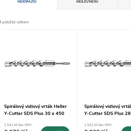
Ř
NEJDRAŽŠÍ
NEJLEVNĚJŠÍ
a
4
položek celkem
z
V
e
ý
n
p
p
s
r
p
Spirálový vidiový vrták Heller
Spirálový vidiový vrtá
o
Y-Cutter SDS Plus 30 x 450
Y-Cutter SDS Plus 28
r
mm (22534)
mm (22533)
2 542 Kč bez DPH
2 502 Kč bez DPH