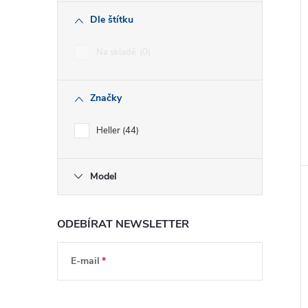
Dle štítku
Na skladě
0
Značky
Heller
44
Model
ODEBÍRAT NEWSLETTER
E-mail
Vložením e-mailu souhlasíte s
podmínkami