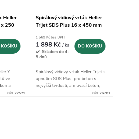
k Heller
Spirálový vidiový vrták Heller
 x 250
Trijet SDS Plus 16 x 450 mm
(26781)
1 569 Kč bez DPH
1 898 Kč
/ ks
 KOŠÍKU
DO KOŠÍKU
Skladem do 4-
8 dnů
ller Y-
Spirálový vidiový vrták Heller Trijet s
itů ve
upnutím SDS Plus pro beton s
ýkon a
nejvyšší tvrdostí, armovací beton,
přírodní kámen, zdivo, umělý kámen
Kód:
22529
Kód:
26781