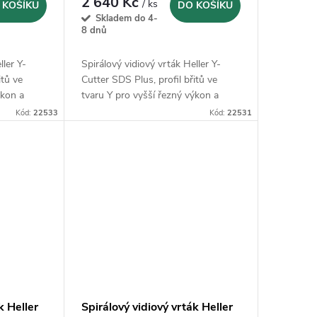
2 640 Kč
/ ks
 KOŠÍKU
DO KOŠÍKU
Skladem do 4-
8 dnů
ller Y-
Spirálový vidiový vrták Heller Y-
itů ve
Cutter SDS Plus, profil břitů ve
ýkon a
tvaru Y pro vyšší řezný výkon a
klidný chod
Kód:
22533
Kód:
22531
k Heller
Spirálový vidiový vrták Heller