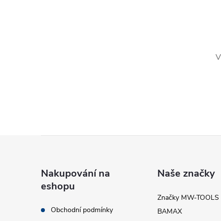
l
V
í
Z
á
Nakupování na
Naše značky
r
eshopu
p
Značky MW-TOOLS
Obchodní podmínky
BAMAX
a