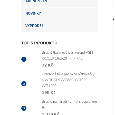
AKČNÍ ZBOŽÍ
n
NOVINKY
e
4
VÝPRODEJ
l
TOP 5 PRODUKTŮ
Brusný tkaninový pás korund VSM
KK711X 16x520 mm - K40
í
32 Kč
i
Ochranná fólie pro okno pískovačky
MW-TOOLS CAT880-CAT990-
CAT1200
195 Kč
Brašna na nářadí Format s popruhem
6l
1 079 Kč