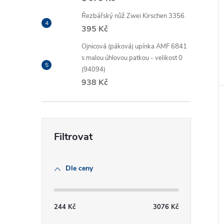
Řezbářský nůž Zwei Kirschen 3356
395 Kč
Ojnicová (páková) upínka AMF 6841
s malou úhlovou patkou - velikost 0
(94094)
938 Kč
Dle ceny
244
Kč
3076
Kč