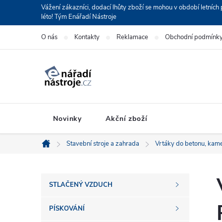
Přejít
Vážení zákazníci, dodací lhůty zboží se mohou v období letní
léto! Tým Enářadí Nástroje
na
obsah
O nás
Kontakty
Reklamace
Obchodní podmínk
Novinky
Akční zboží
Stavební stroje a zahrada
Vrtáky do betonu, kam
Domů
P
STLAČENÝ VZDUCH
o
PÍSKOVÁNÍ