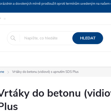
ch prázdnin a dovolených mírně prodloužit oproti termínům uvedeným na naš
y
Podmínky ochrany osobních údajů
Nákup na splátky ESSOX
HLEDAT
ene
Vrtáky do betonu (vidiové) s upnutím SDS Plus
Vrtáky do betonu (vidi
Plus