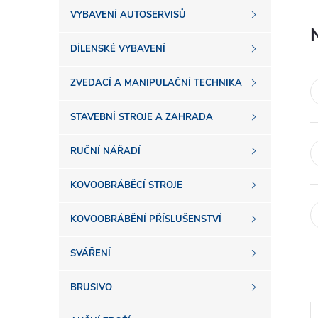
s
VYBAVENÍ AUTOSERVISŮ
t
DÍLENSKÉ VYBAVENÍ
r
ZVEDACÍ A MANIPULAČNÍ TECHNIKA
a
STAVEBNÍ STROJE A ZAHRADA
n
RUČNÍ NÁŘADÍ
n
KOVOOBRÁBĚCÍ STROJE
í
KOVOOBRÁBĚNÍ PŘÍSLUŠENSTVÍ
SVÁŘENÍ
p
BRUSIVO
a