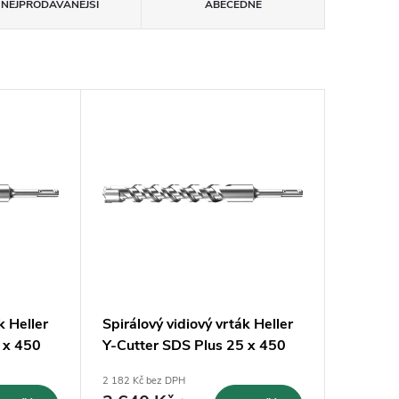
NEJPRODÁVANĚJŠÍ
ABECEDNĚ
k Heller
Spirálový vidiový vrták Heller
 x 450
Y-Cutter SDS Plus 25 x 450
mm (22531)
2 182 Kč bez DPH