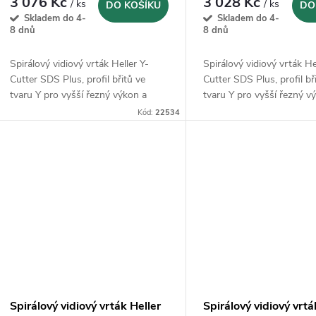
d
3 076 Kč
3 028 Kč
/ ks
/ ks
DO KOŠÍKU
DO
o
Skladem do 4-
Skladem do 4-
u
8 dnů
8 dnů
d
k
Spirálový vidiový vrták Heller Y-
Spirálový vidiový vrták He
u
Cutter SDS Plus, profil břitů ve
Cutter SDS Plus, profil bř
tvaru Y pro vyšší řezný výkon a
tvaru Y pro vyšší řezný v
t
klidný chod
klidný chod
k
Kód:
22534
ů
t
ů
Spirálový vidiový vrták Heller
Spirálový vidiový vrtá