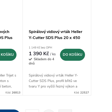
ových
Spirálový vidiový vrták Heller
DS Plus
Y-Cutter SDS Plus 20 x 450
mm (22527)
1 149 Kč bez DPH
1 390 Kč
/ ks
 KOŠÍKU
DO KOŠÍKU
Skladem do 4
dnů
ler Trijet s
Spirálový vidiový vrták Heller Y-
eton s
Cutter SDS Plus, profil břitů ve
í beton,
tvaru Y pro vyšší řezný výkon a
mělý kámen
klidný chod
Kód:
26813
Kód:
22527