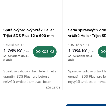
Spirálový vidiový vrták Heller
Sada spirálových vidi
Trijet SDS Plus 12 x 600 mm
vrtáků Heller Trijet S
(26771)
7-dílná (26813)
1 459 Kč bez DPH
1 458 Kč bez DPH
1 765 Kč
1 764 Kč
/ ks
/ ks
DO KOŠÍKU
DO
Skladem do 4-
Skladem do 4
8 dnů
dnů
Spirálový vidiový vrták Heller Trijet s
Spirálový vidiový vrták Hel
upnutím SDS Plus pro beton s
upnutím SDS Plus pro b
nejvyšší tvrdostí, armovací beton,
nejvyšší tvrdostí, armovac
přírodní kámen, zdivo, umělý kámen
přírodní kámen, zdivo, u
Kód:
26771