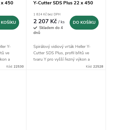
 x 450
Y-Cutter SDS Plus 22 x 450
mm (22528)
1 824 Kč bez DPH
2 207 Kč
/ ks
 KOŠÍKU
DO KOŠÍKU
Skladem do 4
dnů
ller Y-
Spirálový vidiový vrták Heller Y-
itů ve
Cutter SDS Plus, profil břitů ve
ýkon a
tvaru Y pro vyšší řezný výkon a
klidný chod
Kód:
22530
Kód:
22528