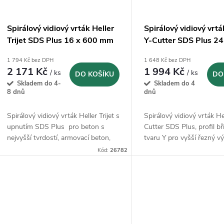
Spirálový vidiový vrták Heller
Spirálový vidiový vrtá
Trijet SDS Plus 16 x 600 mm
Y-Cutter SDS Plus 24
(26782)
mm (22529)
1 794 Kč bez DPH
1 648 Kč bez DPH
2 171 Kč
1 994 Kč
/ ks
/ ks
DO KOŠÍKU
DO
Skladem do 4-
Skladem do 4
8 dnů
dnů
Spirálový vidiový vrták Heller Trijet s
Spirálový vidiový vrták He
upnutím SDS Plus pro beton s
Cutter SDS Plus, profil bř
nejvyšší tvrdostí, armovací beton,
tvaru Y pro vyšší řezný v
přírodní kámen, zdivo, umělý kámen
klidný chod
Kód:
26782