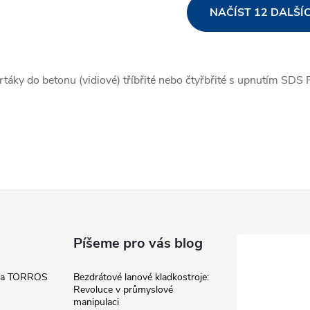
O
NAČÍST 12 DALŠÍ
v
rtáky do betonu (vidiové) tříbřité nebo čtyřbřité s upnutím SDS 
á
d
a
c
p
Píšeme pro vás blog
v
 a TORROS
Bezdrátové lanové kladkostroje:
Revoluce v průmyslové
manipulaci