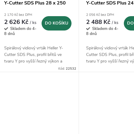
Y-Cutter SDS Plus 28 x 250
Y-Cutter SDS Plus 24
mm (22532)
mm (22530)
2 170 Kč bez DPH
2 056 Kč bez DPH
2 626 Kč
2 488 Kč
/ ks
/ ks
DO KOŠÍKU
DO
Skladem do 4-
Skladem do 4-
8 dnů
8 dnů
Spirálový vidiový vrták Heller Y-
Spirálový vidiový vrták He
Cutter SDS Plus, profil břitů ve
Cutter SDS Plus, profil bř
tvaru Y pro vyšší řezný výkon a
tvaru Y pro vyšší řezný v
klidný chod
klidný chod
Kód:
22532