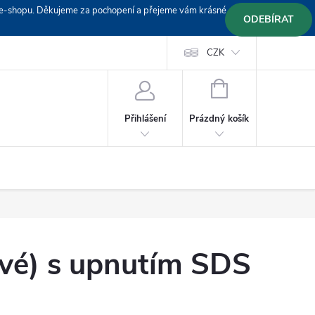
em e-shopu. Děkujeme za pochopení a přejeme vám krásné
ODEBÍRAT
Doprava
Platební podmínky
Platba GoPay
CZK
+420 603 319382
NÁKUPNÍ
KOŠÍK
Prázdný košík
Přihlášení
ové) s upnutím SDS