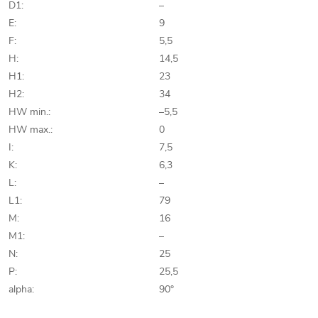
D1:
–
E:
9
F:
5,5
H:
14,5
H1:
23
H2:
34
HW min.:
–5,5
HW max.:
0
I:
7,5
K:
6,3
L:
–
L1:
79
M:
16
M1:
–
N:
25
P:
25,5
alpha:
90°