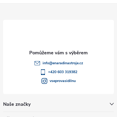
Z
á
p
a
t
info
@
enaradinastroje.cz
í
+420 603 319382
vseprovasidilnu
Naše značky