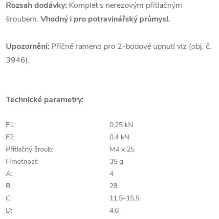
Rozsah dodávky:
Komplet s nerezovým přítlačným
šroubem.
Vhodný i pro potravinářský průmysl.
Upozornění:
Příčné rameno pro 2-bodové upnutí viz (obj. č.
3946).
Technické parametry:
F1:
0,25 kN
F2:
0,4 kN
Přítlačný šroub:
M4 x 25
Hmotnost:
35 g
A:
4
B:
28
C:
11,5–15,5
D:
4,6