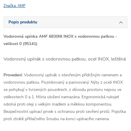
Značka:
AMF
Popis produktu
Vodorovná upínka AMF 6830NI INOX s vodorovnou patkou -
velikost 0 (95141)
Vodorovný upínák s vodorovnou patkou, ocel INOX, leštěná
Provedení:
Vodorovný upínák s otevřeným přídržným ramenem a
vodorovnou patkou. Pozinkovaný a pasivovaný. Nýty z oceli INOX
se pohybují v tvrzených pouzdrech, z důvodu prostoru nejsou ve
velikostech 0 a 1. Místa uložení namazána. Ergonomická rukojeť
odolná proti oleji s velkým madlem a měkkou komponentou.
Bezpečnostní upínací prvek s ochranou proti sevření prstů. Pojistka
proti ztrátě přítlačného šroubu na konci upínacího ramena.