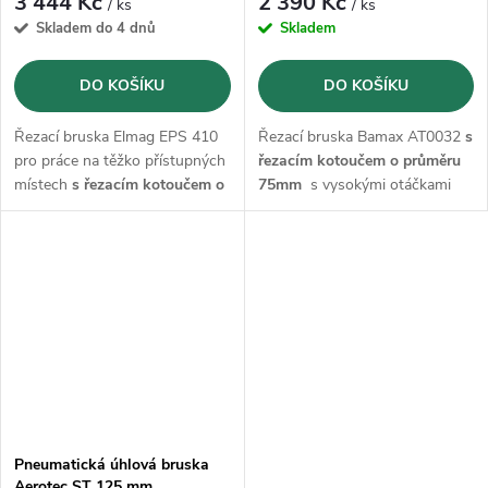
3 444 Kč
2 390 Kč
/ ks
/ ks
Skladem do 4 dnů
Skladem
DO KOŠÍKU
DO KOŠÍKU
Řezací bruska Elmag EPS 410
Řezací bruska Bamax AT0032
s
pro práce na těžko přístupných
řezacím kotoučem o průměru
místech
s řezacím kotoučem o
75mm
s vysokými otáčkami
průměru 75mm
18000 ot/min
Pneumatická úhlová bruska
Aerotec ST 125 mm