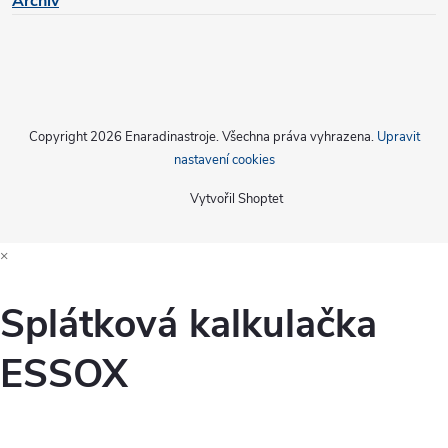
Archiv
p
i
s
u
Copyright 2026
Enaradinastroje
. Všechna práva vyhrazena.
Upravit
nastavení cookies
Vytvořil Shoptet
×
Splátková kalkulačka
ESSOX