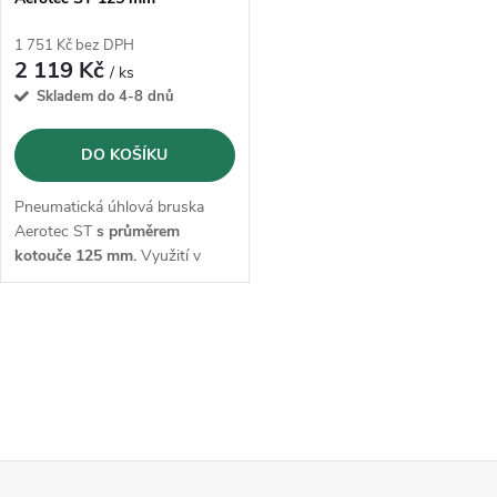
1 751 Kč bez DPH
2 119 Kč
/ ks
Skladem do 4-8 dnů
DO KOŠÍKU
Pneumatická úhlová bruska
Aerotec ST
s průměrem
kotouče 125 mm.
Využití v
profesionálních dílnách pro
různé úkoly od řezání kovů po
broušení povrchů.
O
v
l
Z
á