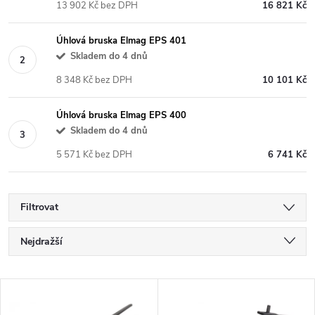
13 902 Kč bez DPH
16 821 Kč
Úhlová bruska Elmag EPS 401
Skladem do 4 dnů
8 348 Kč bez DPH
10 101 Kč
Úhlová bruska Elmag EPS 400
Skladem do 4 dnů
5 571 Kč bez DPH
6 741 Kč
Filtrovat
Ř
Nejdražší
a
Nejlevnější
V
Nejprodávanější
z