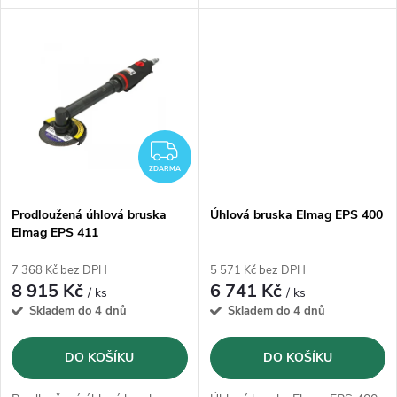
k
k
kotouče o průměru 180mm
125mm
t
t
ů
ů
ZDARMA
ZDARMA
Prodloužená úhlová bruska
Úhlová bruska Elmag EPS 400
Elmag EPS 411
7 368 Kč bez DPH
5 571 Kč bez DPH
8 915 Kč
6 741 Kč
/ ks
/ ks
Skladem do 4 dnů
Skladem do 4 dnů
DO KOŠÍKU
DO KOŠÍKU