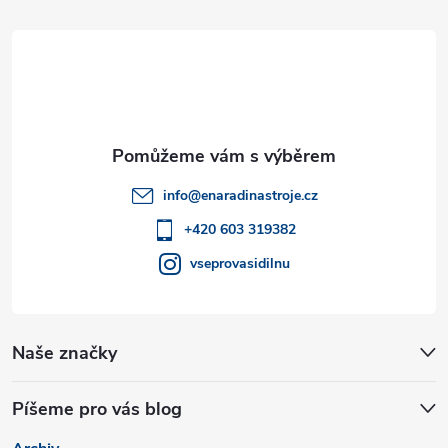
d
á
a
p
c
a
í
t
p
info
@
enaradinastroje.cz
r
í
+420 603 319382
v
vseprovasidilnu
k
y
Naše značky
v
Píšeme pro vás blog
ý