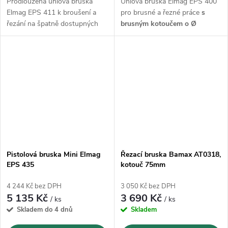
Prodloužená úhlová bruska
Úhlová bruska Elmag EPS 400
Elmag EPS 411 k broušení a
pro brusné a řezné práce
s
řezání na špatně dostupných
brusným kotoučem o Ø
místech s
kotoučem 100mm
125mm
Pistolová bruska Mini Elmag
Řezací bruska Bamax AT0318,
EPS 435
kotouč 75mm
4 244 Kč bez DPH
3 050 Kč bez DPH
5 135 Kč
3 690 Kč
/ ks
/ ks
Skladem do 4 dnů
Skladem