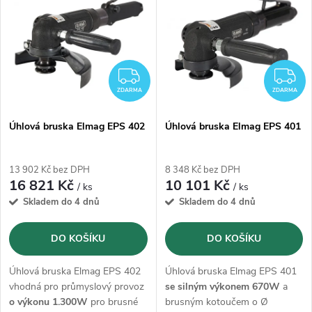
ý
Abecedně
e
p
n
i
ZDARMA
Z
í
ZDARMA
ZDARMA
s
p
Úhlová bruska Elmag EPS 402
Úhlová bruska Elmag EPS 401
p
r
13 902 Kč bez DPH
8 348 Kč bez DPH
r
16 821 Kč
10 101 Kč
/ ks
/ ks
o
Skladem do 4 dnů
Skladem do 4 dnů
o
d
DO KOŠÍKU
DO KOŠÍKU
d
u
Úhlová bruska Elmag EPS 402
Úhlová bruska Elmag EPS 401
u
vhodná pro průmyslový provoz
se silným výkonem 670W
a
o výkonu 1.300W
pro brusné
brusným kotoučem o Ø