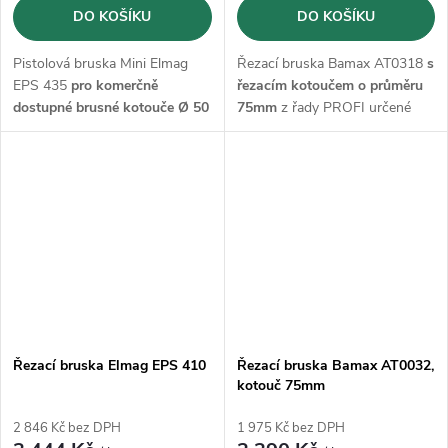
DO KOŠÍKU
DO KOŠÍKU
Pistolová bruska Mini Elmag
Řezací bruska Bamax AT0318
s
EPS 435
pro komerčně
řezacím kotoučem o průměru
dostupné brusné kotouče Ø 50
75mm
z řady PROFI určené
mm (3M, Pferd)
pro průmysl
Řezací bruska Elmag EPS 410
Řezací bruska Bamax AT0032,
kotouč 75mm
2 846 Kč bez DPH
1 975 Kč bez DPH