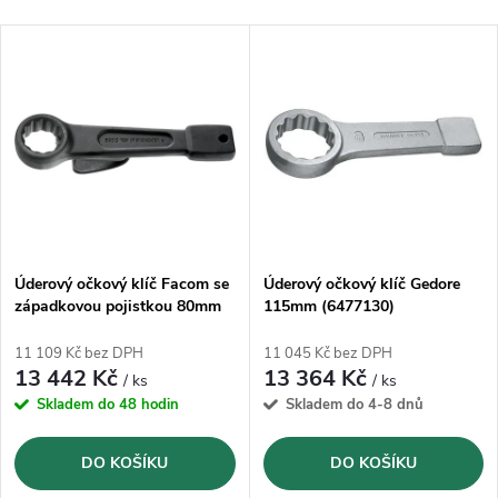
a
Nejlevnější
V
Nejprodávanější
z
ý
Abecedně
e
p
n
i
í
s
p
Úderový očkový klíč Facom se
Úderový očkový klíč Gedore
západkovou pojistkou 80mm
115mm (6477130)
p
r
11 109 Kč bez DPH
11 045 Kč bez DPH
r
13 442 Kč
13 364 Kč
/ ks
/ ks
o
Skladem do 48 hodin
Skladem do 4-8 dnů
o
d
DO KOŠÍKU
DO KOŠÍKU
d