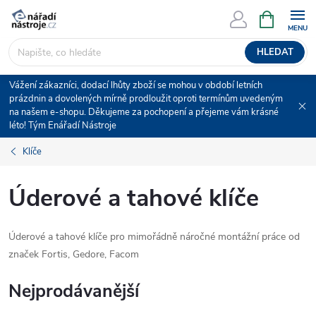
Přejít
NÁKUPNÍ
KOŠÍK
na
obsah
HLEDAT
Vážení zákazníci, dodací lhůty zboží se mohou v období letních
prázdnin a dovolených mírně prodloužit oproti termínům uvedeným
na našem e-shopu. Děkujeme za pochopení a přejeme vám krásné
léto! Tým Enářadí Nástroje
Klíče
Úderové a tahové klíče
Úderové a tahové klíče pro mimořádně náročné montážní práce od
značek Fortis, Gedore, Facom
Nejprodávanější