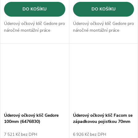
DO KOŠÍKU
DO KOŠÍKU
Úderový očkový klíč Gedore pro
Úderový očkový klíč Gedore pro
náročné montážní práce
náročné montážní práce
Úderový očkový klíč Gedore
Úderový očkový klíč Facom se
100mm (6476830)
západkovou pojistkou 70mm
7 521 Kč bez DPH
6 926 Kč bez DPH