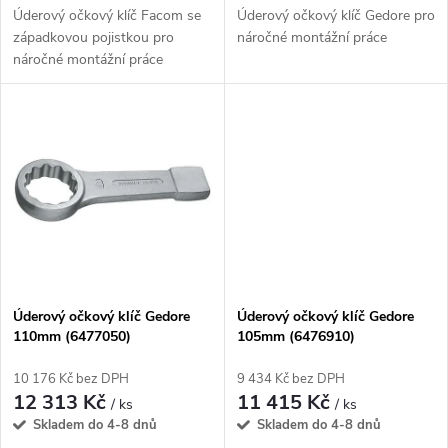
u
Úderový očkový klíč Facom se
Úderový očkový klíč Gedore pro
u
západkovou pojistkou pro
náročné montážní práce
k
náročné montážní práce
k
t
t
ů
ů
Úderový očkový klíč Gedore
Úderový očkový klíč Gedore
110mm (6477050)
105mm (6476910)
10 176 Kč bez DPH
9 434 Kč bez DPH
12 313 Kč
11 415 Kč
/ ks
/ ks
Skladem do 4-8 dnů
Skladem do 4-8 dnů