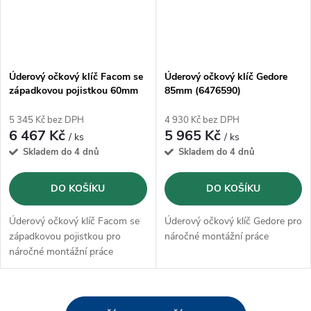
Úderový očkový klíč Facom se
Úderový očkový klíč Gedore
západkovou pojistkou 60mm
85mm (6476590)
5 345 Kč bez DPH
4 930 Kč bez DPH
6 467 Kč
5 965 Kč
/ ks
/ ks
Skladem do 4 dnů
Skladem do 4 dnů
DO KOŠÍKU
DO KOŠÍKU
Úderový očkový klíč Facom se
Úderový očkový klíč Gedore pro
západkovou pojistkou pro
náročné montážní práce
náročné montážní práce
O