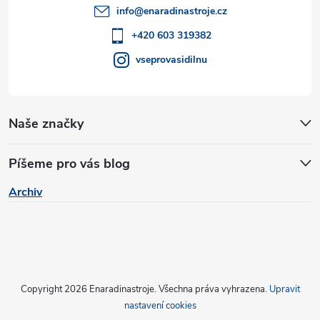
t
info
@
enaradinastroje.cz
y
í
+420 603 319382
v
vseprovasidilnu
ý
p
Naše značky
i
s
Píšeme pro vás blog
u
Archiv
Copyright 2026
Enaradinastroje
. Všechna práva vyhrazena.
Upravit
nastavení cookies