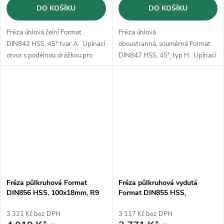
DO KOŠÍKU
DO KOŠÍKU
Fréza úhlová čelní Format
Fréza úhlová
DIN842 HSS, 45° tvar A. Upínací
oboustranná, souměrná Format
otvor s podélnou drážkou pro
DIN847 HSS, 45°, typ H. Upínací
pero a s příčnou unášecí drážkou
otvor s podélnou drážkou pro
dle DIN 138; typ dle DIN 842
pero a s příčnou unášecí drážkou
dle DIN 138; typ dle DIN 847
Fréza půlkruhová Format
Fréza půlkruhová vydutá
DIN856 HSS, 100x18mm, R9
Format DIN855 HSS,
80x32mm, R8
3 321 Kč bez DPH
3 117 Kč bez DPH