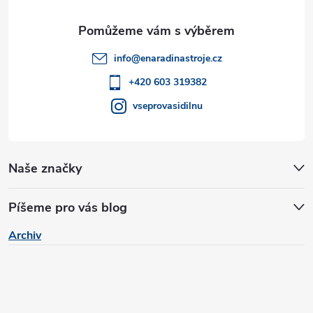
a
ý
t
p
info
@
enaradinastroje.cz
i
í
+420 603 319382
s
vseprovasidilnu
u
Naše značky
Píšeme pro vás blog
Archiv