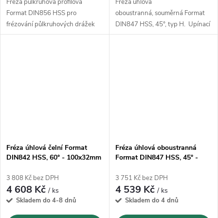
Fréza půlkruhová profilová
Fréza úhlová
Format DIN856 HSS pro
oboustranná, souměrná Format
frézování půlkruhových drážek
DIN847 HSS, 45°, typ H. Upínací
otvor s podélnou drážkou pro
pero a s příčnou unášecí drážkou
dle DIN 138; typ dle DIN 847
Fréza úhlová čelní Format
Fréza úhlová oboustranná
DIN842 HSS, 60° - 100x32mm
Format DIN847 HSS, 45° -
100x18mm
3 808 Kč bez DPH
3 751 Kč bez DPH
4 608 Kč
4 539 Kč
/ ks
/ ks
Skladem do 4-8 dnů
Skladem do 4 dnů