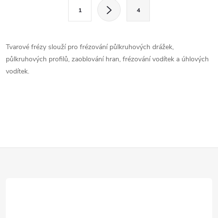
l
S
1
4
t
á
r
d
á
Tvarové frézy slouží pro frézování půlkruhových drážek,
a
n
půlkruhových profilů, zaoblování hran, frézování vodítek a úhlových
k
vodítek.
c
o
í
v
á
p
n
r
í
Z
v
k
á
y
p
v