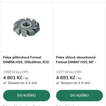
k
k
příčnou unášecí drážkou dle DIN
otvor s podélnou drážkou pro
t
138
pero a s příčnou unášecí drážkou
t
dle DIN 138; typ dle DIN 847
ů
ů
Fréza půlkruhová Format
Fréza úhlová oboustranná
DIN856 HSS, 100x20mm, R10
Format DIN847 HSS, 60° -
100x25mm
3 968 Kč bez DPH
3 877 Kč bez DPH
4 801 Kč
4 691 Kč
/ ks
/ ks
Skladem do 4-8 dnů
Skladem do 4-8 dnů
DO KOŠÍKU
DO KOŠÍKU