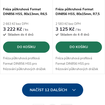
Fréza půlkruhová Format
Fréza půlkruhová Format
DIN856 HSS, 80x13mm, R6,5
DIN856 HSS, 80x15mm, R7,5
2 663 Kč bez DPH
2 583 Kč bez DPH
3 222 Kč
3 125 Kč
/ ks
/ ks
Skladem do 4 dnů
Skladem do 4-8 dnů
DO KOŠÍKU
DO KOŠÍKU
Fréza půlkruhová profilová
Fréza půlkruhová profilová
Format DIN856 HSS pro
Format DIN856 HSS pro
frézování půlkruhových drážek
frézování půlkruhových drážek
O
NAČÍST 12 DALŠÍCH
v