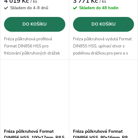
4 019 Kč
3 771 Kč
/ ks
/ ks
Skladem do 4-8 dnů
Skladem do 48 hodin
DO KOŠÍKU
DO KOŠÍKU
Fréza půlkruhová profilová
Fréza půlkruhová vydutá Format
Format DIN856 HSS pro
DIN855 HSS, upínací otvor s
frézování půlkruhových drážek
podélnou drážkou pro pero a s
příčnou unášecí drážkou dle DIN
138
Fréza půlkruhová Format
Fréza půlkruhová Format
DIN856 HSS, 100x17mm, R8,5
DIN856 HSS, 80x16mm, R8