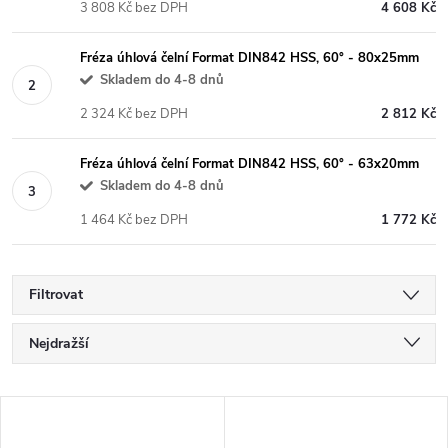
3 808 Kč bez DPH
4 608 Kč
Fréza úhlová čelní Format DIN842 HSS, 60° - 80x25mm
Skladem do 4-8 dnů
2 324 Kč bez DPH
2 812 Kč
Fréza úhlová čelní Format DIN842 HSS, 60° - 63x20mm
Skladem do 4-8 dnů
1 464 Kč bez DPH
1 772 Kč
Filtrovat
Ř
Nejdražší
a
Nejlevnější
V
Nejprodávanější
z