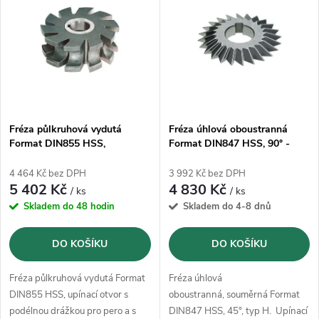
ý
Abecedně
e
p
n
i
í
s
p
Fréza půlkruhová vydutá
Fréza úhlová oboustranná
Format DIN855 HSS,
Format DIN847 HSS, 90° -
p
100x36mm, R10
100x32mm
r
4 464 Kč bez DPH
3 992 Kč bez DPH
r
5 402 Kč
4 830 Kč
/ ks
/ ks
o
Skladem do 48 hodin
Skladem do 4-8 dnů
o
d
DO KOŠÍKU
DO KOŠÍKU
d
u
Fréza půlkruhová vydutá Format
Fréza úhlová
u
DIN855 HSS, upínací otvor s
oboustranná, souměrná Format
podélnou drážkou pro pero a s
DIN847 HSS, 45°, typ H. Upínací