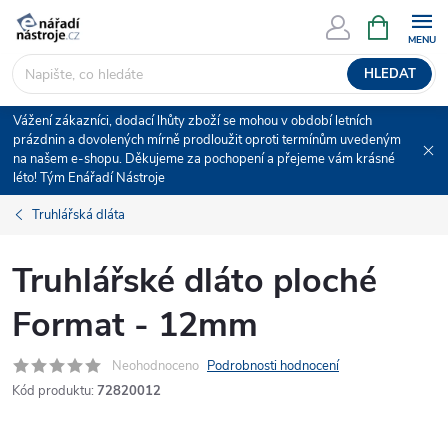
Přejít
NÁKUPNÍ
KOŠÍK
na
obsah
HLEDAT
Vážení zákazníci, dodací lhůty zboží se mohou v období letních
prázdnin a dovolených mírně prodloužit oproti termínům uvedeným
na našem e-shopu. Děkujeme za pochopení a přejeme vám krásné
léto! Tým Enářadí Nástroje
Truhlářská dláta
Truhlářské dláto ploché
Format - 12mm
Neohodnoceno
Podrobnosti hodnocení
Kód produktu:
72820012