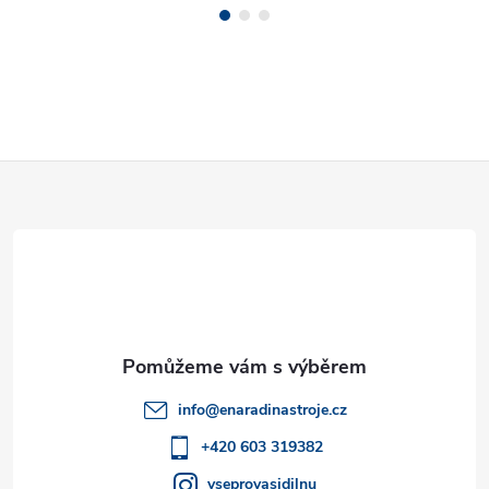
Z
á
p
a
t
info
@
enaradinastroje.cz
í
+420 603 319382
vseprovasidilnu