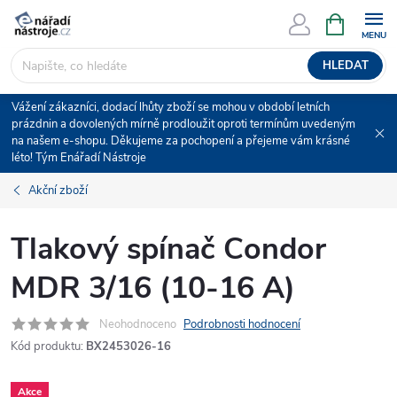
Přejít
NÁKUPNÍ
KOŠÍK
na
obsah
HLEDAT
Vážení zákazníci, dodací lhůty zboží se mohou v období letních
prázdnin a dovolených mírně prodloužit oproti termínům uvedeným
na našem e-shopu. Děkujeme za pochopení a přejeme vám krásné
léto! Tým Enářadí Nástroje
Akční zboží
Tlakový spínač Condor
MDR 3/16 (10-16 A)
Neohodnoceno
Podrobnosti hodnocení
Kód produktu:
BX2453026-16
Akce