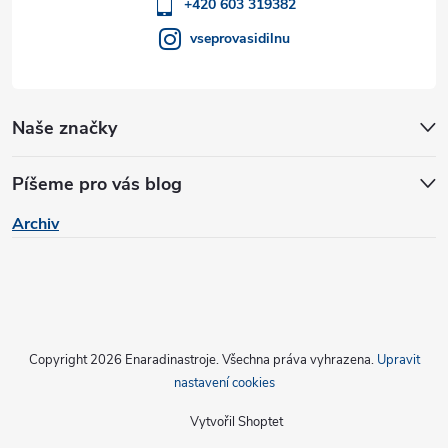
í
+420 603 319382
vseprovasidilnu
Naše značky
Píšeme pro vás blog
Archiv
Copyright 2026
Enaradinastroje
. Všechna práva vyhrazena.
Upravit
nastavení cookies
Vytvořil Shoptet