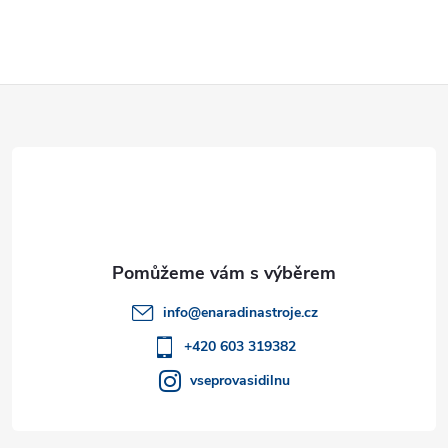
Z
á
p
a
t
info
@
enaradinastroje.cz
í
+420 603 319382
vseprovasidilnu