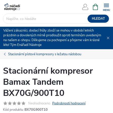
Přejít
NÁKUPNÍ
KOŠÍK
na
obsah
HLEDAT
Vážení zákazníci, dodací lhůty zboží se mohou v období letních
prázdnin a dovolených mírně prodloužit oproti termínům uvedeným
na našem e-shopu. Děkujeme za pochopení a přejeme vám krásné
léto! Tým Enářadí Nástroje
Stacionární pístové kompresory s ležatou nádobou
Stacionární kompresor
Bamax Tandem
BX70G/900T10
Neohodnoceno
Podrobnosti hodnocení
Kód produktu:
BX70G900T10