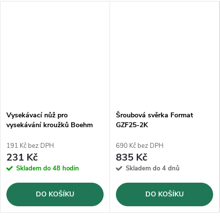
Vysekávací nůž pro
Šroubová svěrka Format
vysekávání kroužků Boehm
GZF25-2K
Ø2mm (JLB2)
191 Kč bez DPH
690 Kč bez DPH
231 Kč
835 Kč
Skladem do 48 hodin
Skladem do 4 dnů
DO KOŠÍKU
DO KOŠÍKU