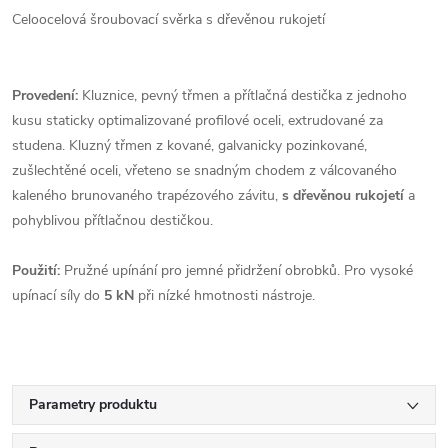
Celoocelová šroubovací svěrka s dřevěnou rukojetí
Provedení:
Kluznice, pevný třmen a přítlačná destička z jednoho
kusu staticky optimalizované profilové oceli, extrudované za
studena. Kluzný třmen z kované, galvanicky pozinkované,
zušlechtěné oceli, vřeteno se snadným chodem z válcovaného
kaleného brunovaného trapézového závitu,
s dřevěnou rukojetí
a
pohyblivou přítlačnou destičkou.
Použití:
Pružné upínání pro jemné přidržení obrobků. Pro vysoké
upínací síly do
5 kN
při nízké hmotnosti nástroje.
Parametry produktu