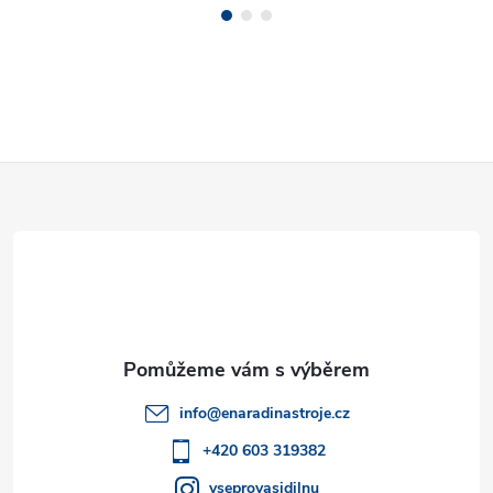
Z
á
p
a
t
info
@
enaradinastroje.cz
í
+420 603 319382
vseprovasidilnu