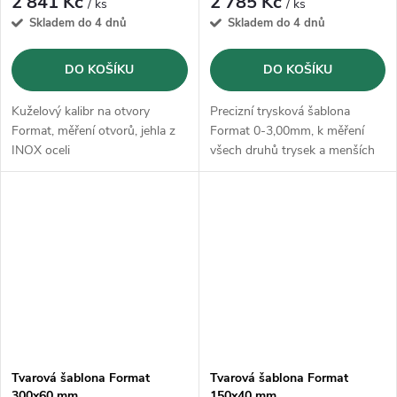
2 841 Kč
2 785 Kč
/ ks
/ ks
Skladem do 4 dnů
Skladem do 4 dnů
DO KOŠÍKU
DO KOŠÍKU
Kuželový kalibr na otvory
Precizní trysková šablona
Format, měření otvorů, jehla z
Format 0-3,00mm, k měření
INOX oceli
všech druhů trysek a menších
průchozích otvorů
Tvarová šablona Format
Tvarová šablona Format
300x60 mm
150x40 mm