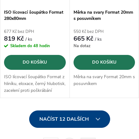
ISO lícovací šoupátko Format
Měrka na svary Format 20mm
280x80mm
s posuvníkem
677 Kč bez DPH
550 Kč bez DPH
819 Kč
665 Kč
/ ks
/ ks
Skladem do 48 hodin
Na dotaz
DO KOŠÍKU
DO KOŠÍKU
ISO lícovací šoupátko Format z
Měrka na svary Format 20mm s
hliníku, eloxace, černý hlubotisk,
posuvníkem
zacelení proti poškrábání
O
NAČÍST 12 DALŠÍCH
v