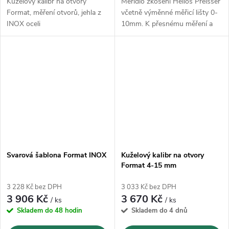
Kuželový kalibr na otvory
Měřidlo zkosení Helios Preisser
Format, měření otvorů, jehla z
včetně výměnné měřicí lišty 0-
INOX oceli
10mm. K přesnému měření a
zkosování hran.
Svarová šablona Format INOX
Kuželový kalibr na otvory
Format 4-15 mm
3 228 Kč bez DPH
3 033 Kč bez DPH
3 906 Kč
3 670 Kč
/ ks
/ ks
Skladem do 48 hodin
Skladem do 4 dnů