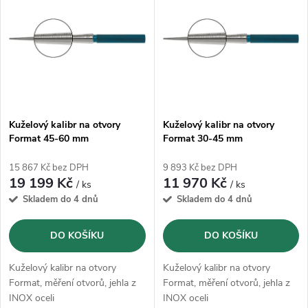
ý
Abecedně
e
p
n
i
í
s
p
Kuželový kalibr na otvory
Kuželový kalibr na otvory
Format 45-60 mm
Format 30-45 mm
p
r
15 867 Kč bez DPH
9 893 Kč bez DPH
r
19 199 Kč
11 970 Kč
/ ks
/ ks
o
Skladem do 4 dnů
Skladem do 4 dnů
o
d
DO KOŠÍKU
DO KOŠÍKU
d
u
Kuželový kalibr na otvory
Kuželový kalibr na otvory
u
Format, měření otvorů, jehla z
Format, měření otvorů, jehla z
INOX oceli
INOX oceli