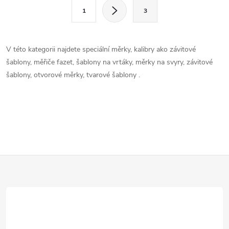
l
S
1
3
t
á
r
d
á
V této kategorii najdete speciální měrky, kalibry ako závitové
a
n
šablony, měřiče fazet, šablony na vrtáky, měrky na svyry, závitové
k
šablony, otvorové měrky, tvarové šablony .
c
o
í
v
á
p
n
r
í
Z
v
k
á
y
p
v