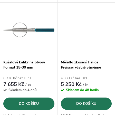
k
k
t
t
ů
ů
Kuželový kalibr na otvory
Měřidlo zkosení Helios
Format 15-30 mm
Preisser včetně výměnné
měřicí lišty 0-10mm
6 326 Kč bez DPH
4 339 Kč bez DPH
7 655 Kč
5 250 Kč
/ ks
/ ks
Skladem do 4 dnů
Skladem do 48 hodin
DO KOŠÍKU
DO KOŠÍKU