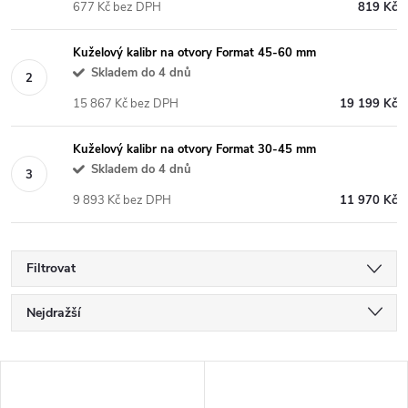
677 Kč bez DPH
819 Kč
Kuželový kalibr na otvory Format 45-60 mm
Skladem do 4 dnů
15 867 Kč bez DPH
19 199 Kč
Kuželový kalibr na otvory Format 30-45 mm
Skladem do 4 dnů
9 893 Kč bez DPH
11 970 Kč
Filtrovat
Ř
Nejdražší
a
Nejlevnější
V
Nejprodávanější
z