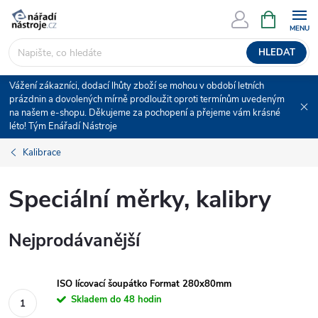
Přejít
NÁKUPNÍ
KOŠÍK
na
obsah
HLEDAT
Vážení zákazníci, dodací lhůty zboží se mohou v období letních
prázdnin a dovolených mírně prodloužit oproti termínům uvedeným
na našem e-shopu. Děkujeme za pochopení a přejeme vám krásné
léto! Tým Enářadí Nástroje
Kalibrace
Speciální měrky, kalibry
Nejprodávanější
ISO lícovací šoupátko Format 280x80mm
Skladem do 48 hodin