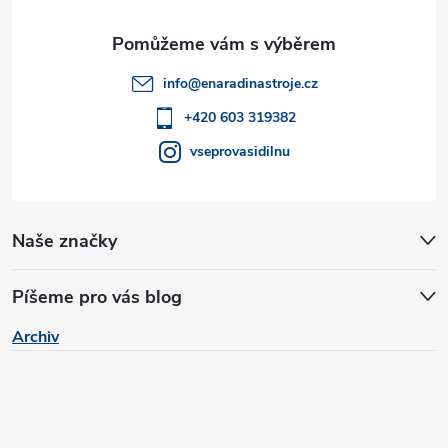
a
ý
t
p
info
@
enaradinastroje.cz
i
í
+420 603 319382
s
vseprovasidilnu
u
Naše značky
Píšeme pro vás blog
Archiv