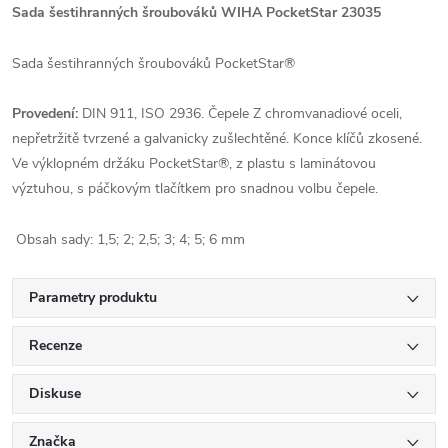
Sada šestihranných šroubováků WIHA PocketStar 23035
Sada šestihranných šroubováků PocketStar®
Provedení:
DIN 911, ISO 2936. Čepele Z chromvanadiové oceli,
nepřetržitě tvrzené a galvanicky zušlechtěné. Konce klíčů zkosené.
Ve výklopném držáku PocketStar®, z plastu s laminátovou
výztuhou, s páčkovým tlačítkem pro snadnou volbu čepele.
Obsah sady: 1,5; 2; 2,5; 3; 4; 5; 6 mm
Parametry produktu
Recenze
Diskuse
Značka