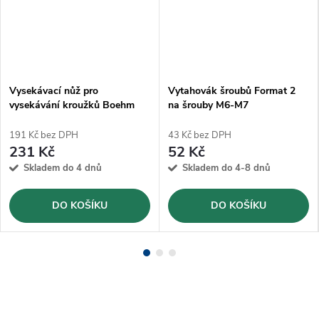
Vysekávací nůž pro
Vytahovák šroubů Format 2
vysekávání kroužků Boehm
na šrouby M6-M7
Ø10mm (JLB10)
191 Kč bez DPH
43 Kč bez DPH
231 Kč
52 Kč
Skladem do 4 dnů
Skladem do 4-8 dnů
DO KOŠÍKU
DO KOŠÍKU