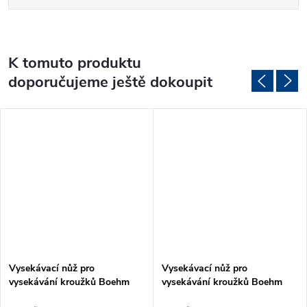
K tomuto produktu
doporučujeme ještě dokoupit
Vysekávací nůž pro
Vysekávací nůž pro
vysekávání kroužků Boehm
vysekávání kroužků Boehm
Ø12mm (JLB12)
Ø20mm (JLB20)