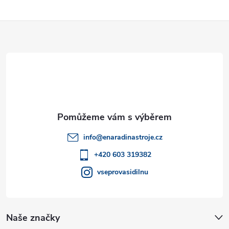
Z
á
p
a
t
info
@
enaradinastroje.cz
í
+420 603 319382
vseprovasidilnu
Naše značky