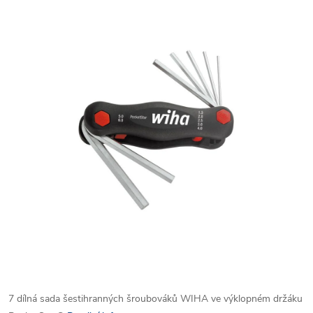
7 dílná sada šestihranných šroubováků WIHA ve výklopném držáku