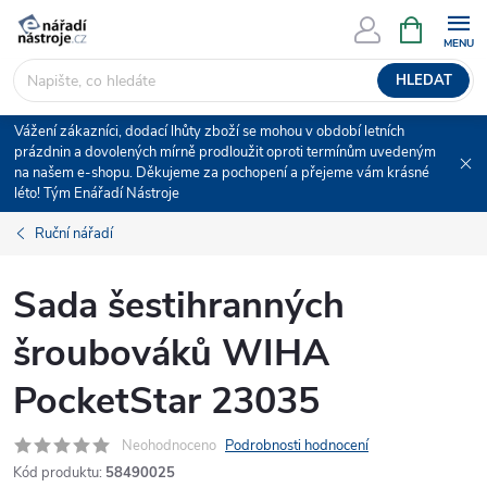
Přejít
NÁKUPNÍ
KOŠÍK
na
obsah
HLEDAT
Vážení zákazníci, dodací lhůty zboží se mohou v období letních
prázdnin a dovolených mírně prodloužit oproti termínům uvedeným
na našem e-shopu. Děkujeme za pochopení a přejeme vám krásné
léto! Tým Enářadí Nástroje
Ruční nářadí
Sada šestihranných
šroubováků WIHA
PocketStar 23035
Neohodnoceno
Podrobnosti hodnocení
Kód produktu:
58490025