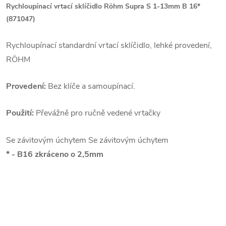
Rychloupínací vrtací sklíčidlo Röhm Supra S 1-13mm B 16*
(871047)
Rychloupínací standardní vrtací sklíčidlo, lehké provedení,
RÖHM
Provedení:
Bez klíče a samoupínací.
Použití:
Převážně pro ručně vedené vrtačky
Se závitovým úchytem Se závitovým úchytem
* - B16 zkráceno o 2,5mm