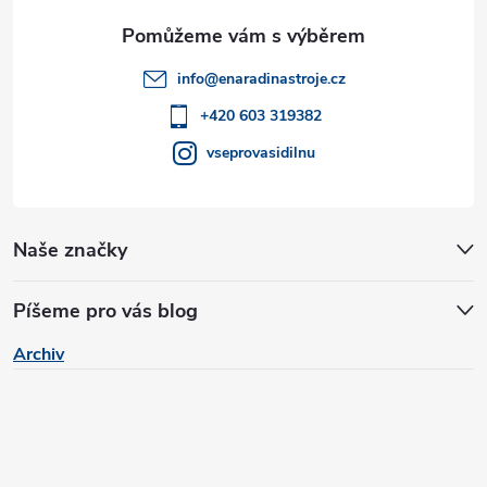
a
t
info
@
enaradinastroje.cz
í
+420 603 319382
vseprovasidilnu
Naše značky
Píšeme pro vás blog
Archiv