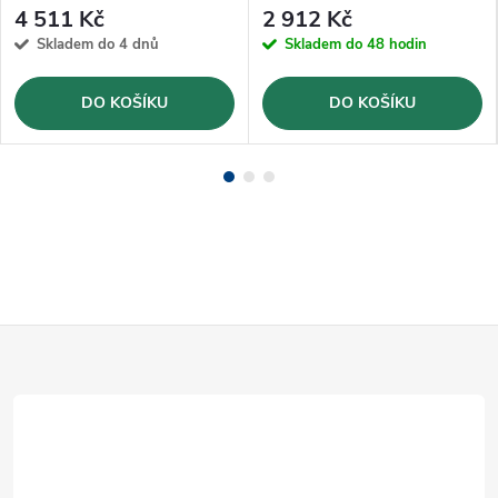
4 511 Kč
2 912 Kč
Skladem do 4 dnů
Skladem do 48 hodin
DO KOŠÍKU
DO KOŠÍKU
Z
á
p