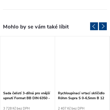
Sada čelistí 3-dílná pro vnější
Rychloupínací vrtací sklíčidlo
upnutí Format BB DIN 6350 -
Röhm Supra S 0-6,5mm B 12
200 mm
(871023)
3 728 Kč bez DPH
2 407 Kč bez DPH