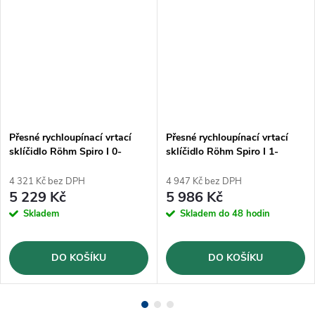
Přesné rychloupínací vrtací
Přesné rychloupínací vrtací
sklíčidlo Röhm Spiro I 0-
sklíčidlo Röhm Spiro I 1-
10mm B12 (871008)
13mm B16 (871012)
4 321 Kč bez DPH
4 947 Kč bez DPH
5 229 Kč
5 986 Kč
Skladem
Skladem do 48 hodin
DO KOŠÍKU
DO KOŠÍKU