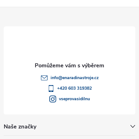
Z
á
p
a
t
info
@
enaradinastroje.cz
í
+420 603 319382
vseprovasidilnu
Naše značky