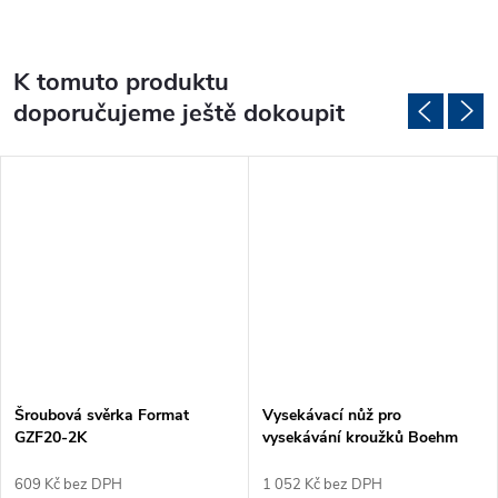
K tomuto produktu
doporučujeme ještě dokoupit
Šroubová svěrka Format
Vysekávací nůž pro
GZF20-2K
vysekávání kroužků Boehm
Ø60mm (JLB60)
609 Kč bez DPH
1 052 Kč bez DPH