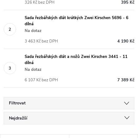
326 Kč bez DPH
395 Kč
Sada řezbářských dlát krátkých Zwei Kirschen 5696 - 6
dílná
Na dotaz
3 463 Kč bez DPH
4 190 Kč
Sada řezbářských dlát a nožů Zwei Kirschen 3441 - 11
dílná
Na dotaz
6 107 Kč bez DPH
7 389 Kč
Filtrovat
Ř
Nejdražší
a
Nejlevnější