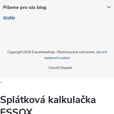
i
Píšeme pro vás blog
s
Archiv
u
Copyright 2026
Enaradinastroje
. Všechna práva vyhrazena.
Upravit
nastavení cookies
Vytvořil Shoptet
×
Splátková kalkulačka
ESSOX