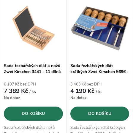
V
Nejprodávanější
z
ý
Abecedně
e
p
n
i
í
s
p
Sada řezbářských dlát a nožů
Sada řezbářských dlát
Zwei Kirschen 3441 - 11 dílná
krátkých Zwei Kirschen 5696 -
p
6 dílná
r
6 107 Kč bez DPH
3 463 Kč bez DPH
r
7 389 Kč
4 190 Kč
/ ks
/ ks
o
Na dotaz
Na dotaz
o
d
DO KOŠÍKU
DO KOŠÍKU
d
u
Sada řezbářských dlát a nožů
Sada řezbářských dlát krátkých