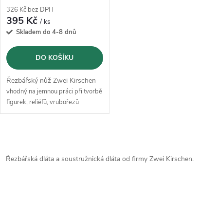
326 Kč bez DPH
395 Kč
/ ks
Skladem do 4-8 dnů
DO KOŠÍKU
Řezbářský nůž Zwei Kirschen
vhodný na jemnou práci při tvorbě
figurek, reliéfů, vrubořezů
O
v
Řezbářská dláta a soustružnická dláta od firmy Zwei Kirschen.
l
á