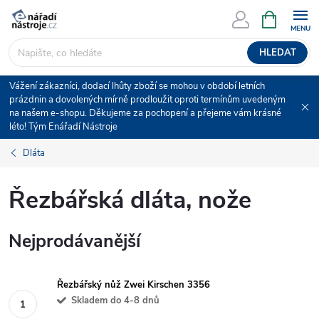
Přejít
NÁKUPNÍ
KOŠÍK
na
obsah
HLEDAT
Vážení zákazníci, dodací lhůty zboží se mohou v období letních
prázdnin a dovolených mírně prodloužit oproti termínům uvedeným
na našem e-shopu. Děkujeme za pochopení a přejeme vám krásné
léto! Tým Enářadí Nástroje
Dláta
Řezbářská dláta, nože
Nejprodávanější
Řezbářský nůž Zwei Kirschen 3356
Skladem do 4-8 dnů