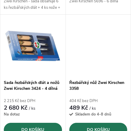
u
Zwei Kirschen - sada obsahuje 6
Zwei Kirschen 5696 - 6 dílná
k
ks řezbářských dlát + 4 ks nože +
k
brousek zrnitost 180/400
t
t
ů
ů
Sada řezbářských dlát a nožů
Řezbářský nůž Zwei Kirschen
Zwei Kirschen 3424 - 4 dílná
3358
2 215 Kč bez DPH
404 Kč bez DPH
2 680 Kč
489 Kč
/ ks
/ ks
Na dotaz
Skladem do 4-8 dnů
DO KOŠÍKU
DO KOŠÍKU