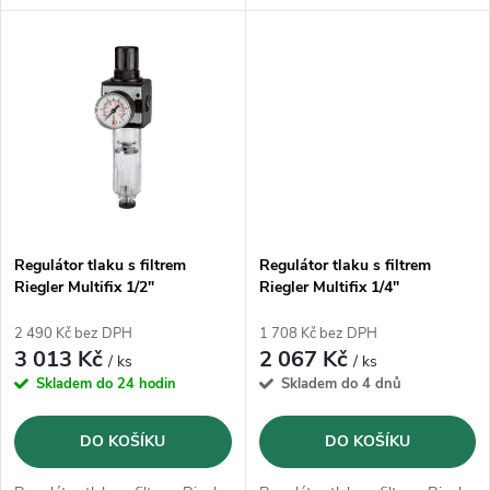
k
k
l/min.
t
t
ů
ů
Regulátor tlaku s filtrem
Regulátor tlaku s filtrem
Riegler Multifix 1/2"
Riegler Multifix 1/4"
2 490 Kč bez DPH
1 708 Kč bez DPH
3 013 Kč
2 067 Kč
/ ks
/ ks
Skladem do 24 hodin
Skladem do 4 dnů
DO KOŠÍKU
DO KOŠÍKU