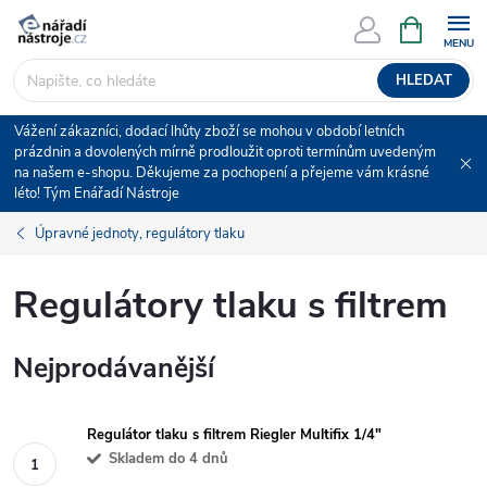
Přejít
NÁKUPNÍ
KOŠÍK
na
obsah
HLEDAT
Vážení zákazníci, dodací lhůty zboží se mohou v období letních
prázdnin a dovolených mírně prodloužit oproti termínům uvedeným
na našem e-shopu. Děkujeme za pochopení a přejeme vám krásné
léto! Tým Enářadí Nástroje
Úpravné jednoty, regulátory tlaku
Regulátory tlaku s filtrem
Nejprodávanější
Regulátor tlaku s filtrem Riegler Multifix 1/4"
Skladem do 4 dnů