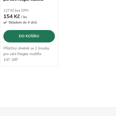
1/4"-3/8"
127 Kč bez DPH
154 Kč
/ ks
Skladem do 4 dnů
DO KOŠÍKU
Přídržný úhelník se 2 šrouby
pro sérii Riegler multifix
1/4"-3/8"
O
v
l
Z
á