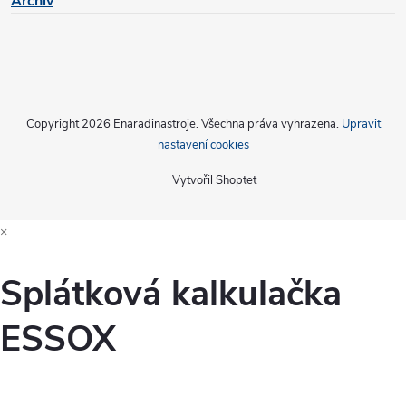
Archiv
p
i
s
u
Copyright 2026
Enaradinastroje
. Všechna práva vyhrazena.
Upravit
nastavení cookies
Vytvořil Shoptet
×
Splátková kalkulačka
ESSOX