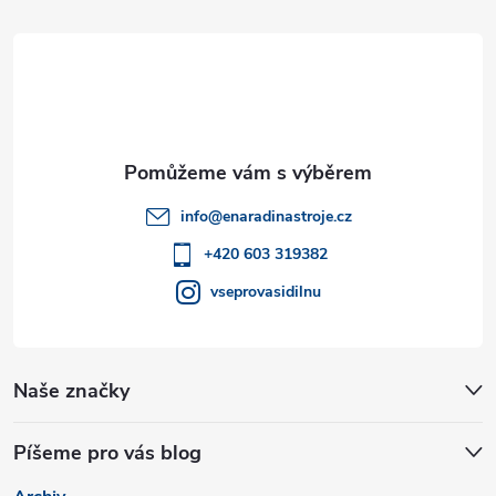
d
á
a
p
c
a
í
t
p
info
@
enaradinastroje.cz
r
í
+420 603 319382
v
vseprovasidilnu
k
y
Naše značky
v
Píšeme pro vás blog
ý