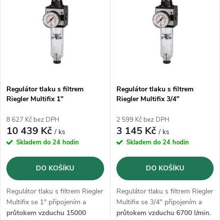
ý
Abecedně
e
p
n
i
í
s
p
Regulátor tlaku s filtrem
Regulátor tlaku s filtrem
Riegler Multifix 1"
Riegler Multifix 3/4"
p
r
8 627 Kč bez DPH
2 599 Kč bez DPH
r
10 439 Kč
3 145 Kč
/ ks
/ ks
o
Skladem do 24 hodin
Skladem do 24 hodin
o
d
DO KOŠÍKU
DO KOŠÍKU
d
u
Regulátor tlaku s filtrem Riegler
Regulátor tlaku s filtrem Riegler
u
Multifix se 1" připojením a
Multifix se 3/4" připojením a
průtokem vzduchu 15000
průtokem vzduchu 6700 l/min.