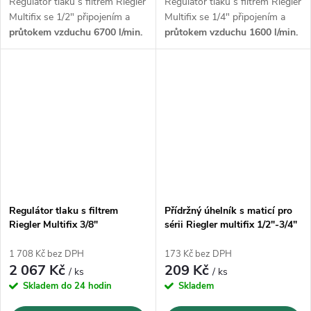
Regulátor tlaku s filtrem Riegler
Regulátor tlaku s filtrem Riegler
Multifix se 1/2" připojením a
Multifix se 1/4" připojením a
průtokem vzduchu 6700 l/min.
průtokem vzduchu 1600 l/min.
Regulátor tlaku s filtrem
Přídržný úhelník s maticí pro
Riegler Multifix 3/8"
sérii Riegler multifix 1/2"-3/4"
1 708 Kč bez DPH
173 Kč bez DPH
2 067 Kč
209 Kč
/ ks
/ ks
Skladem do 24 hodin
Skladem