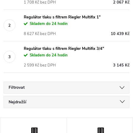
1 708 Kč bez DPH
2 067 Kč
Regulátor tlaku s filtrem Riegler Multifix 1"
Skladem do 24 hodin
8 627 Kč bez DPH
10 439 Kč
Regulátor tlaku s filtrem Riegler Multifix 3/4"
Skladem do 24 hodin
2 599 Kč bez DPH
3 145 Kč
Filtrovat
Ř
Nejdražší
a
Nejlevnější
V
Nejprodávanější
z