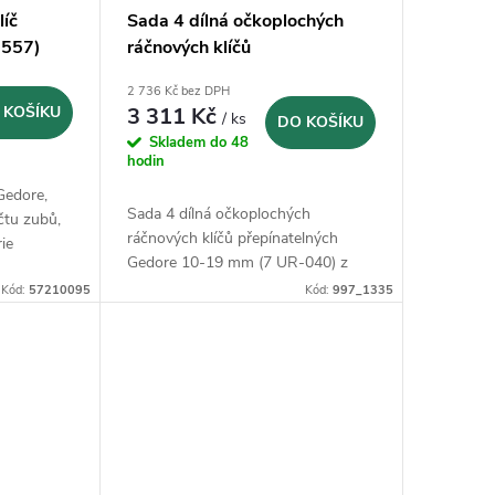
líč
Sada 4 dílná očkoplochých
9557)
ráčnových klíčů
přepínatelných Gedore 10-19
2 736 Kč bez DPH
mm (7 UR-040)
 KOŠÍKU
3 311 Kč
/ ks
DO KOŠÍKU
Skladem do 48
hodin
Gedore,
Sada 4 dílná očkoplochých
čtu zubů,
ráčnových klíčů přepínatelných
ie
Gedore 10-19 mm (7 UR-040) z
alý
GEDORE vanadiové oceli 31CrV3
Kód:
57210095
Kód:
997_1335