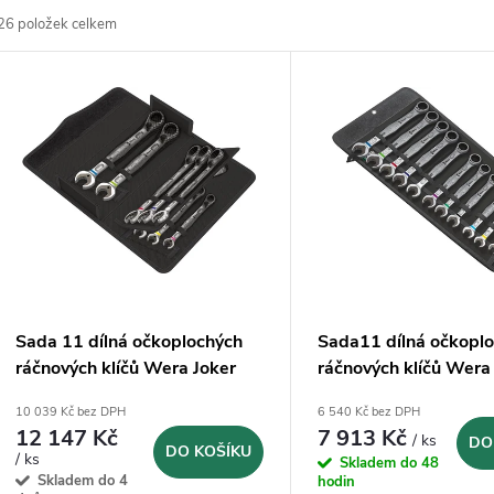
26
položek celkem
z
V
e
ý
n
p
p
s
r
p
Sada 11 dílná očkoplochých
Sada11 dílná očkopl
o
ráčnových klíčů Wera Joker
ráčnových klíčů Wera
r
Switch 8-19 mm
19 mm (0502001300
10 039 Kč bez DPH
6 540 Kč bez DPH
d
(05020091001)
12 147 Kč
7 913 Kč
/ ks
DO
o
DO KOŠÍKU
/ ks
Skladem do 48
u
Skladem do 4
hodin