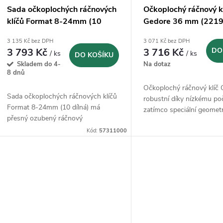
Sada očkoplochých ráčnových
Očkoplochý ráčnový k
klíčů Format 8-24mm (10
Gedore 36 mm (221
dílná)
3 135 Kč bez DPH
3 071 Kč bez DPH
3 793 Kč
3 716 Kč
DO
/ ks
/ ks
DO KOŠÍKU
Skladem do 4-
Na dotaz
8 dnů
Očkoplochý ráčnový klíč 
Sada očkoplochých ráčnových klíčů
robustní díky nízkému po
Format 8-24mm (10 dílná) má
zatímco speciální geometr
přesný ozubený ráčnový
západky zaručuje velmi m
mechanismus se 72 zuby a
Kód:
57311000
nastavovací úhel
nastavovacím úhlem o 5°