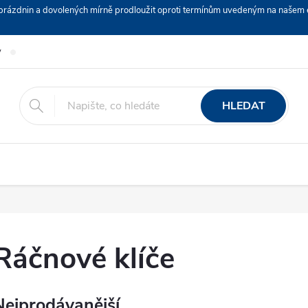
ch prázdnin a dovolených mírně prodloužit oproti termínům uvedeným na naš
y
Podmínky ochrany osobních údajů
Nákup na splátky ESSOX
HLEDAT
Ráčnové klíče
Nejprodávanější