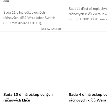
d
dnů
k
Sada11 dílná očkoplochý
Sada 11 dílná očkoplochých
u
ráčnových klíčů Wera Jok
ráčnových klíčů Wera Joker Switch
mm (05020013001), má 
t
8-19 mm (05020091001),
ozubený ráčnový mechan
k
přepínatelné
Kód:
572A1100
80 zuby a nastavovacím 
ů
4,5
t
ů
Sada 10 dílná očkoplochých
Sada 4 dílná očkoplo
ráčnových klíčů
ráčnových klíčů Wera
přepínatelných Format 8-
Switch 10-19 mm