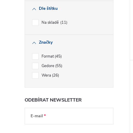
Dle štítku
Na skladě
11
Značky
Format
45
Gedore
55
Wera
26
ODEBÍRAT NEWSLETTER
E-mail
Vložením e-mailu souhlasíte s
podmínkami