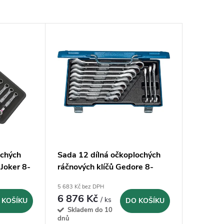
ochých
Sada 12 dílná očkoplochých
 Joker 8-
ráčnových klíčů Gedore 8-
1)
19mm (2297442)
5 683 Kč bez DPH
6 876 Kč
/ ks
 KOŠÍKU
DO KOŠÍKU
Skladem do 10
dnů