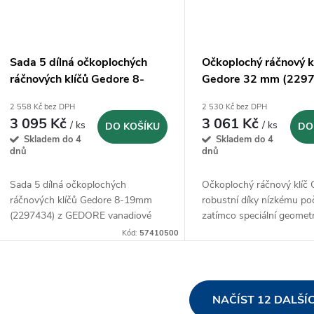
Sada 5 dílná očkoplochých
Očkoplochý ráčnový k
ráčnových klíčů Gedore 8-
Gedore 32 mm (229
19mm (2297434)
2 558 Kč bez DPH
2 530 Kč bez DPH
3 095 Kč
3 061 Kč
/ ks
/ ks
DO KOŠÍKU
DO
Skladem do 4
Skladem do 4
dnů
dnů
Sada 5 dílná očkoplochých
Očkoplochý ráčnový klíč 
ráčnových klíčů Gedore 8-19mm
robustní díky nízkému po
(2297434) z GEDORE vanadiové
zatímco speciální geometr
oceli 31CrV3
západky zaručuje velmi m
Kód:
57410500
nastavovací úhel
O
NAČÍST 12 DALŠÍ