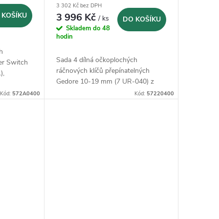
3 302 Kč bez DPH
mm (7 UR-040)
 KOŠÍKU
3 996 Kč
/ ks
DO KOŠÍKU
Skladem do 48
hodin
h
Sada 4 dílná očkoplochých
er Switch
ráčnových klíčů přepínatelných
),
Gedore 10-19 mm (7 UR-040) z
GEDORE vanadiové oceli 31CrV3
Kód:
572A0400
Kód:
57220400