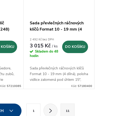
líč
Sada převlečných ráčnových
7248)
klíčů Format 10 - 19 mm (4
dílná)
2 492 Kč bez DPH
3 015 Kč
/ ks
 KOŠÍKU
DO KOŠÍKU
Skladem do 48
hodin
Gedore,
Sada převlečných ráčnových klíčů
čtu zubů,
Format 10 - 19 mm (4
poloha
dílná),
ie
vidlice zalomená pod úhlem 15°,
alý
kroužek ze speciálního
Kód:
57210085
Kód:
57180400
šestihranného profilu
S
CH
1
11
t