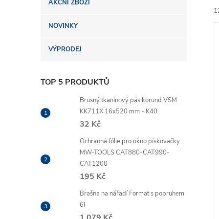
AKČNÍ ZBOŽÍ
n
1
NOVINKY
e
VÝPRODEJ
l
TOP 5 PRODUKTŮ
í
i
Brusný tkaninový pás korund VSM
KK711X 16x520 mm - K40
32 Kč
Ochranná fólie pro okno pískovačky
MW-TOOLS CAT880-CAT990-
CAT1200
195 Kč
Brašna na nářadí Format s popruhem
6l
1 079 Kč