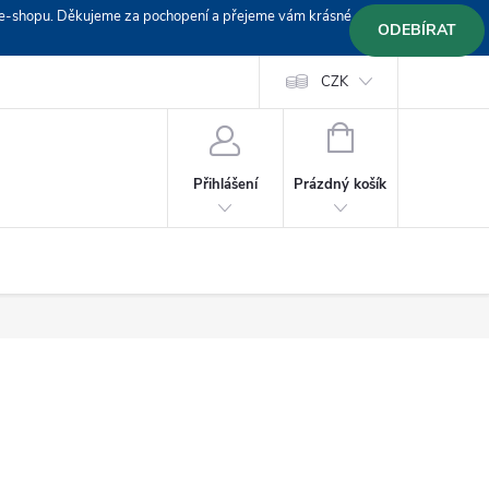
em e-shopu. Děkujeme za pochopení a přejeme vám krásné
ODEBÍRAT
Doprava
Platební podmínky
Platba GoPay
CZK
+420 603 319382
NÁKUPNÍ
KOŠÍK
Prázdný košík
Přihlášení