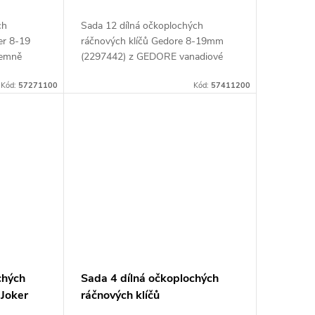
ch
Sada 12 dílná očkoplochých
er 8-19
ráčnových klíčů Gedore 8-19mm
jemně
(2297442) z GEDORE vanadiové
ismus s
oceli 31CrV3
Kód:
57271100
Kód:
57411200
úhlem o
chých
Sada 4 dílná očkoplochých
 Joker
ráčnových klíčů
přepínatelných Gedore 10-19