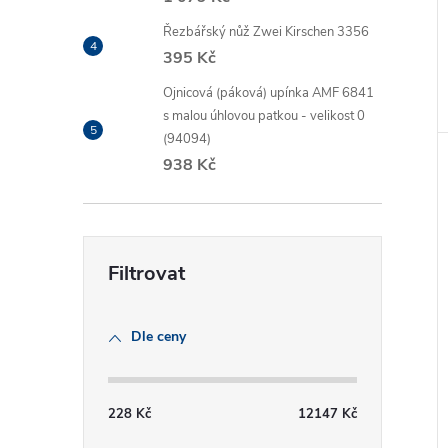
Řezbářský nůž Zwei Kirschen 3356
395 Kč
Ojnicová (páková) upínka AMF 6841
s malou úhlovou patkou - velikost 0
(94094)
938 Kč
Dle ceny
228
Kč
12147
Kč