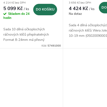
4 214 Kč bez DPH
3 656 Kč bez DPH
24mm
(05020090001)
5 099 Kč
4 424 Kč
DO
/ ks
/ ks
DO KOŠÍKU
Skladem do 24
Na dotaz
hodin
Sada 4 dílná očkoplochýc
Sada 10 dílná očkoplochých
ráčnových klíčů Wera Jok
ráčnových klíčů přepínatelných
10-19 mm (05020090001
Format 8-24mm má přesný
přepínatelné
ozubený ráčnový mechanismus se
Kód:
57491000
72 zuby a nastavovacím úhlem o 5°