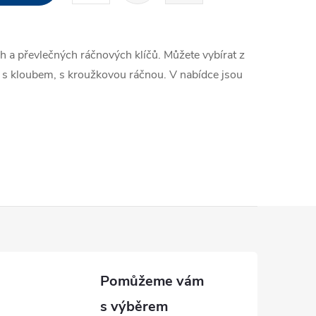
r
á
ch a převlečných ráčnových klíčů. Můžete vybírat z
n
m, s kloubem, s kroužkovou ráčnou. V nabídce jsou
k
o
v
á
n
í