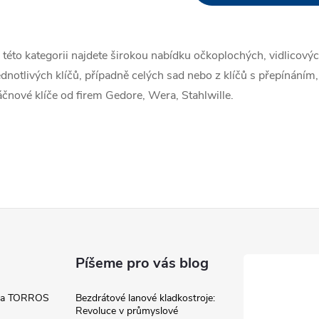
v
 této kategorii najdete širokou nabídku očkoplochých, vidlicový
á
ednotlivých klíčů, případně celých sad nebo z klíčů s přepínání
d
áčnové klíče od firem Gedore, Wera, Stahlwille.
a
c
p
v
Píšeme pro vás blog
k
 a TORROS
Bezdrátové lanové kladkostroje:
Revoluce v průmyslové