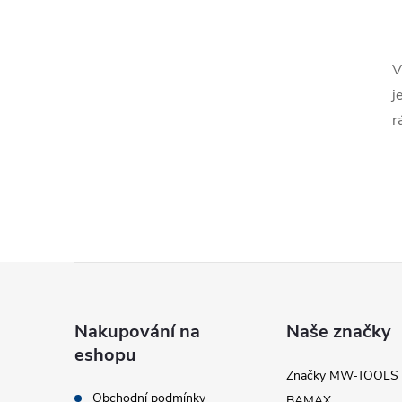
l
V
j
r
í
Z
r
á
Nakupování na
Naše značky
eshopu
p
Značky MW-TOOLS
Obchodní podmínky
BAMAX