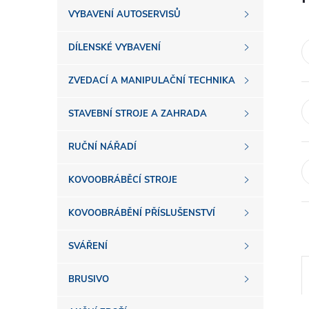
s
VYBAVENÍ AUTOSERVISŮ
t
DÍLENSKÉ VYBAVENÍ
r
ZVEDACÍ A MANIPULAČNÍ TECHNIKA
a
STAVEBNÍ STROJE A ZAHRADA
n
RUČNÍ NÁŘADÍ
n
KOVOOBRÁBĚCÍ STROJE
í
KOVOOBRÁBĚNÍ PŘÍSLUŠENSTVÍ
SVÁŘENÍ
p
BRUSIVO
a