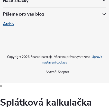
Naše značky
v
Píšeme pro vás blog
ý
Archiv
p
i
s
u
Copyright 2026
Enaradinastroje
. Všechna práva vyhrazena.
Upravit
nastavení cookies
Vytvořil Shoptet
×
Splátková kalkulačka