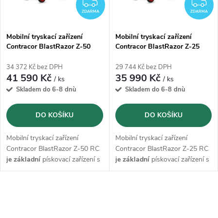
i
ZDARMA
Z
í
ZDARMA
ZDARMA
s
p
Mobilní tryskací zařízení
Mobilní tryskací zařízení
Contracor BlastRazor Z-50
Contracor BlastRazor Z-25
p
r
34 372 Kč bez DPH
29 744 Kč bez DPH
r
41 590 Kč
35 990 Kč
/ ks
/ ks
o
Skladem do 6-8 dnù
Skladem do 6-8 dnù
o
d
DO KOŠÍKU
DO KOŠÍKU
d
u
Mobilní tryskací zařízení
Mobilní tryskací zařízení
u
Contracor BlastRazor Z-50 RC
Contracor BlastRazor Z-25 RC
k
je základní
pískovací zařízení s
je základní
pískovací zařízení s
k
nádobou 50 l a vysoce
nádobou 25 l a vysoce
výkonným
výkonným
t
odlučovačem vody CAF-0.
odlučovačem vody CAF-0.
t
O
ů