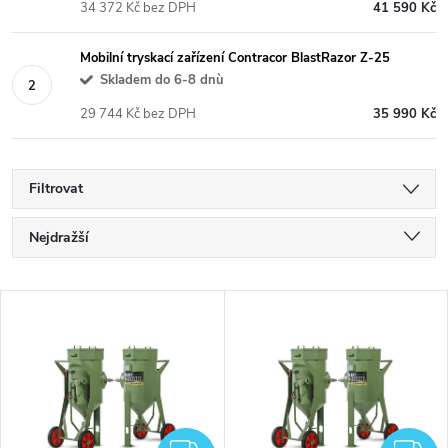
34 372 Kč bez DPH
41 590 Kč
Mobilní tryskací zařízení Contracor BlastRazor Z-25
Skladem do 6-8 dnù
29 744 Kč bez DPH
35 990 Kč
Filtrovat
Ř
Nejdražší
a
Nejlevnější
V
Nejprodávanější
z
ý
Abecedně
e
p
n