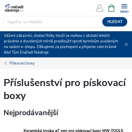
Přejít
NÁKUPNÍ
KOŠÍK
na
obsah
HLEDAT
Vážení zákazníci, dodací lhůty zboží se mohou v období letních
prázdnin a dovolených mírně prodloužit oproti termínům uvedeným
na našem e-shopu. Děkujeme za pochopení a přejeme vám krásné
léto! Tým Enářadí Nástroje
Pískovací boxy
Příslušenství pro pískovací
boxy
Nejprodávanější
Keramická tryska ø7 mm pro pískovací boxy MW-TOOLS