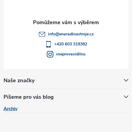
p
c
a
í
t
p
info
@
enaradinastroje.cz
r
í
+420 603 319382
v
vseprovasidilnu
k
y
Naše značky
v
Píšeme pro vás blog
ý
Archiv
p
i