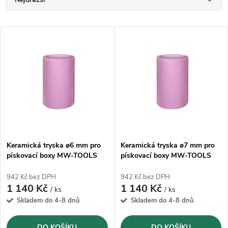
Ř
a
Nejlevnější
V
Nejprodávanější
z
ý
Abecedně
e
p
n
i
í
s
p
Keramická tryska ø6 mm pro
Keramická tryska ø7 mm pro
pískovací boxy MW-TOOLS
pískovací boxy MW-TOOLS
p
CAT420/880/990/1200
CAT420/880/990/1200
r
942 Kč bez DPH
942 Kč bez DPH
r
1 140 Kč
1 140 Kč
/ ks
/ ks
o
Skladem do 4-8 dnů
Skladem do 4-8 dnů
o
DO KOŠÍKU
DO KOŠÍKU