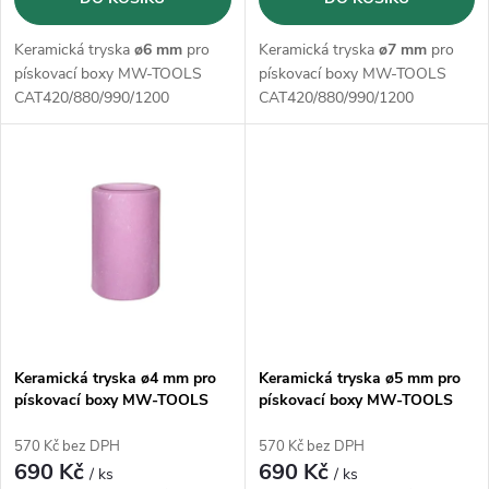
d
d
u
Keramická tryska
ø6 mm
pro
Keramická tryska
ø7 mm
pro
u
pískovací boxy MW-TOOLS
pískovací boxy MW-TOOLS
k
CAT420/880/990/1200
CAT420/880/990/1200
k
t
t
ů
ů
Keramická tryska ø4 mm pro
Keramická tryska ø5 mm pro
pískovací boxy MW-TOOLS
pískovací boxy MW-TOOLS
CAT420/880/990/1200
CAT420/880/990/1200
570 Kč bez DPH
570 Kč bez DPH
690 Kč
690 Kč
/ ks
/ ks