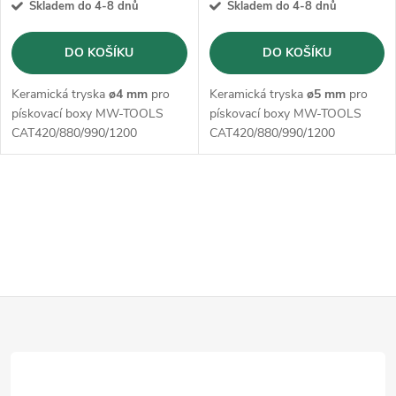
Skladem do 4-8 dnů
Skladem do 4-8 dnů
DO KOŠÍKU
DO KOŠÍKU
Keramická tryska
ø4 mm
pro
Keramická tryska
ø5 mm
pro
pískovací boxy MW-TOOLS
pískovací boxy MW-TOOLS
CAT420/880/990/1200
CAT420/880/990/1200
O
v
l
Z
á
d
á
a