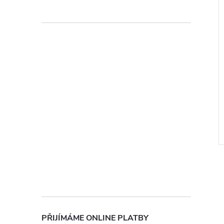
ochrany osobních údajů
l
PŘIJÍMÁME ONLINE PLATBY