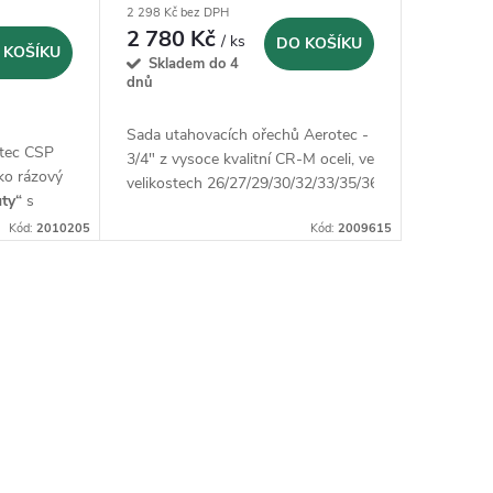
2 298 Kč bez DPH
2 780 Kč
/ ks
DO KOŠÍKU
 KOŠÍKU
Skladem do 4
dnů
Sada utahovacích ořechů Aerotec -
otec CSP
3/4" z vysoce kvalitní CR-M oceli, ve
ko rázový
velikostech 26/27/29/30/32/33/35/36
ty“
s
jišťuje
Kód:
2010205
Kód:
2009615
snadnou