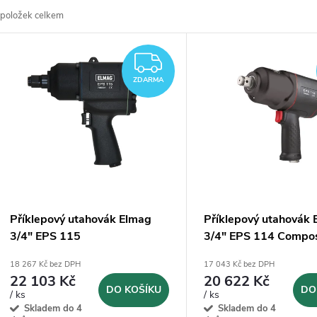
položek celkem
z
V
e
ZDARMA
ý
ZDARMA
n
p
p
s
r
p
Příklepový utahovák Elmag
Příklepový utahovák
o
3/4" EPS 115
3/4" EPS 114 Compos
r
18 267 Kč bez DPH
17 043 Kč bez DPH
d
22 103 Kč
20 622 Kč
o
DO KOŠÍKU
DO
/ ks
/ ks
u
Skladem do 4
Skladem do 4