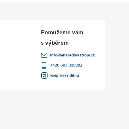
info
@
enaradinastroje.cz
+420 603 319382
vseprovasidilnu