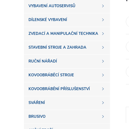
s
VYBAVENÍ AUTOSERVISŮ
t
DÍLENSKÉ VYBAVENÍ
r
ZVEDACÍ A MANIPULAČNÍ TECHNIKA
a
STAVEBNÍ STROJE A ZAHRADA
n
RUČNÍ NÁŘADÍ
n
KOVOOBRÁBĚCÍ STROJE
í
KOVOOBRÁBĚNÍ PŘÍSLUŠENSTVÍ
SVÁŘENÍ
p
BRUSIVO
a