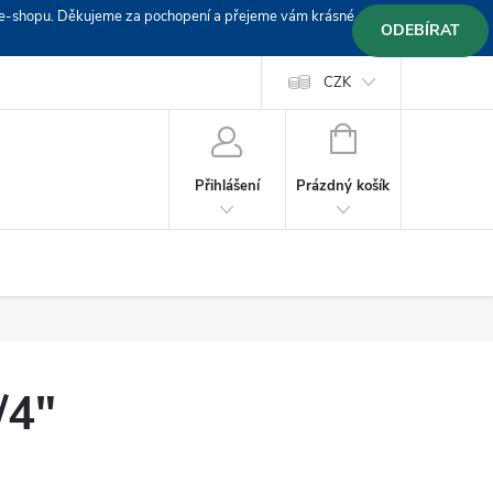
em e-shopu. Děkujeme za pochopení a přejeme vám krásné
ODEBÍRAT
Doprava
Platební podmínky
Platba GoPay
CZK
+420 603 319382
NÁKUPNÍ
KOŠÍK
Prázdný košík
Přihlášení
/4"