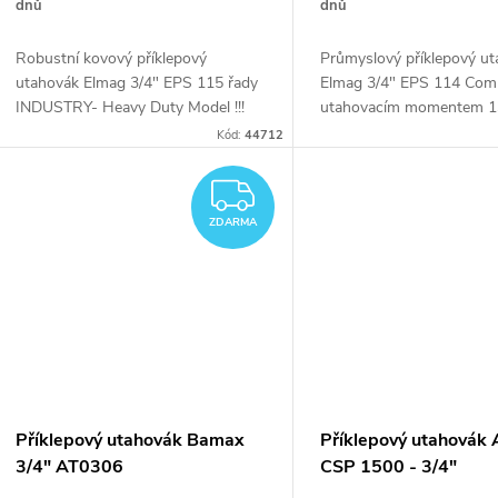
d
dnů
dnů
k
Robustní kovový příklepový
Průmyslový příklepový u
u
utahovák Elmag 3/4" EPS 115 řady
Elmag 3/4" EPS 114 Comp
t
INDUSTRY- Heavy Duty Model !!!
utahovacím momentem 
k
Kód:
44712
ů
t
ZDARMA
ZDARMA
ů
Příklepový utahovák Bamax
Příklepový utahovák 
3/4" AT0306
CSP 1500 - 3/4"