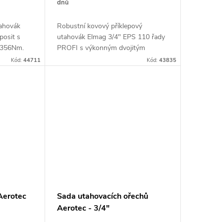
dnů
tahovák
Robustní kovový příklepový
osit s
utahovák Elmag 3/4" EPS 110 řady
1356Nm.
PROFI s výkonným dvojitým
příklepem (HDS)
Kód:
44711
Kód:
43835
Aerotec
Sada utahovacích ořechů
Aerotec - 3/4"