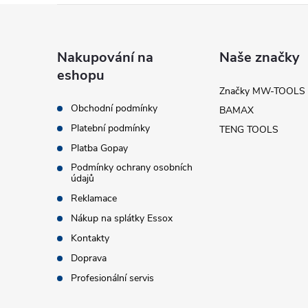
Z
á
Nakupování na
Naše značky
i
eshopu
p
Značky MW-TOOLS
Obchodní podmínky
BAMAX
a
Platební podmínky
TENG TOOLS
t
Platba Gopay
Podmínky ochrany osobních
údajů
í
Reklamace
Nákup na splátky Essox
Kontakty
Doprava
Profesionální servis