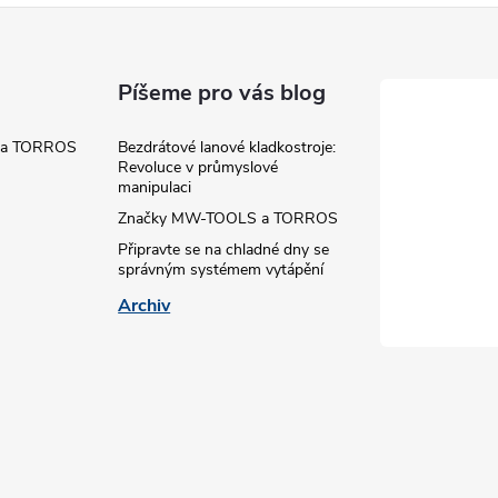
ý
p
Píšeme pro vás blog
 a TORROS
Bezdrátové lanové kladkostroje:
s
Revoluce v průmyslové
manipulaci
u
Značky MW-TOOLS a TORROS
Připravte se na chladné dny se
správným systémem vytápění
Archiv