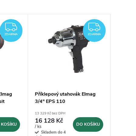
ZDARMA
ZDARM
ZDARMA
ZDARMA
 Elmag
Příklepový utahovák Elmag
it
3/4" EPS 110
13 329 Kč bez DPH
16 128 Kč
 KOŠÍKU
DO KOŠÍKU
/ ks
Skladem do 4