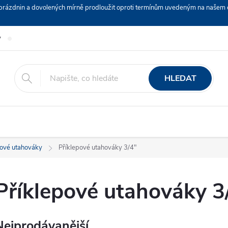
ch prázdnin a dovolených mírně prodloužit oproti termínům uvedeným na naš
y
Podmínky ochrany osobních údajů
Nákup na splátky ESSOX
HLEDAT
pové utahováky
Příklepové utahováky 3/4"
Příklepové utahováky 3
Nejprodávanější