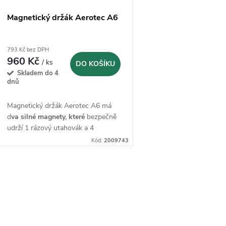
Magnetický držák Aerotec A6
793 Kč bez DPH
960 Kč
/ ks
DO KOŠÍKU
Skladem do 4
dnů
Magnetický držák Aerotec A6 má
d
va silné magnety, které
bezpečně
udrží 1 rázový utahovák a 4
nástrčné vložky
Kód:
2009743
O
v