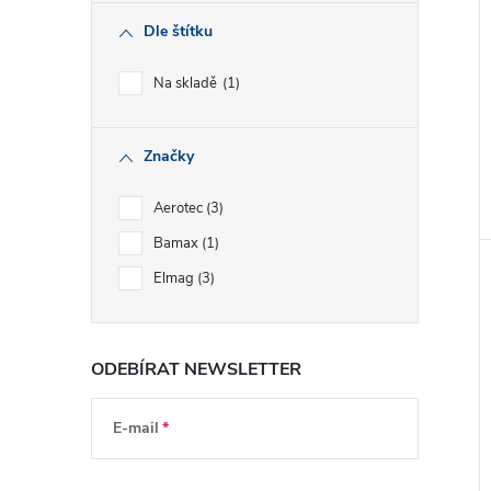
Dle štítku
Na skladě
1
Značky
Aerotec
3
Bamax
1
Elmag
3
ODEBÍRAT NEWSLETTER
E-mail
Vložením e-mailu souhlasíte s
podmínkami