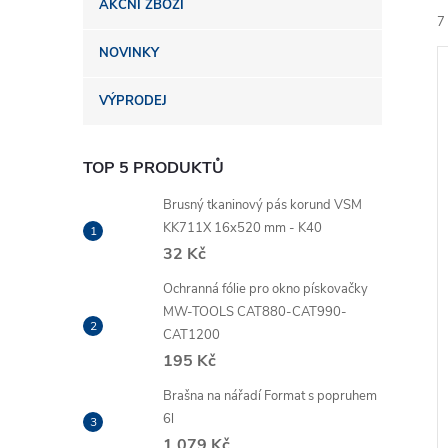
AKČNÍ ZBOŽÍ
n
7
NOVINKY
e
VÝPRODEJ
l
TOP 5 PRODUKTŮ
í
i
Brusný tkaninový pás korund VSM
KK711X 16x520 mm - K40
32 Kč
Ochranná fólie pro okno pískovačky
MW-TOOLS CAT880-CAT990-
CAT1200
195 Kč
Brašna na nářadí Format s popruhem
6l
1 079 Kč