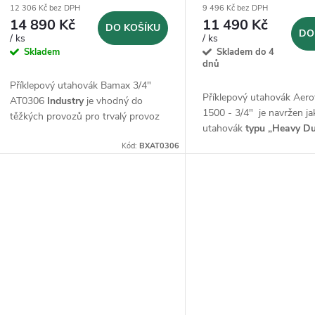
12 306 Kč bez DPH
9 496 Kč bez DPH
14 890 Kč
11 490 Kč
DO KOŠÍKU
DO
/ ks
/ ks
Skladem
Skladem do 4
dnů
Příklepový utahovák Bamax 3/4"
Příklepový utahovák Aer
AT0306
Industry
je vhodný do
1500 - 3/4" je navržen ja
těžkých provozů pro trvalý provoz
utahovák
typu „Heavy Du
kompozitním tělem, což za
Kód:
BXAT0306
jeho nízkou hmotnost a 
manipulaci.