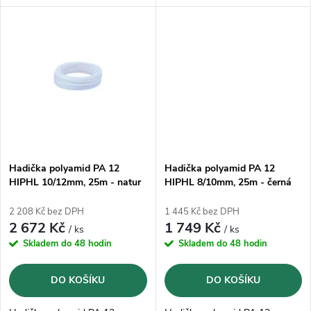
k
k
mazivům, olejům, palivům,
mazivům, olejům, palivům,
hydraulickým kapalinám,
hydraulickým kapalinám,
t
zásadám a solným roztokům,
zásadám a solným roztokům,
t
korozi
korozi
ů
ů
Hadička polyamid PA 12
Hadička polyamid PA 12
HIPHL 10/12mm, 25m - natur
HIPHL 8/10mm, 25m - černá
2 208 Kč bez DPH
1 445 Kč bez DPH
2 672 Kč
1 749 Kč
/ ks
/ ks
Skladem do 48 hodin
Skladem do 48 hodin
DO KOŠÍKU
DO KOŠÍKU