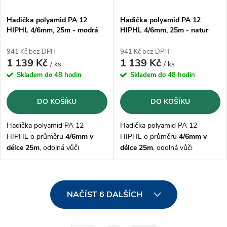
Hadička polyamid PA 12
Hadička polyamid PA 12
HIPHL 4/6mm, 25m - modrá
HIPHL 4/6mm, 25m - natur
941 Kč bez DPH
941 Kč bez DPH
1 139 Kč
1 139 Kč
/ ks
/ ks
Skladem do 48 hodin
Skladem do 48 hodin
DO KOŠÍKU
DO KOŠÍKU
Hadička polyamid PA 12
Hadička polyamid PA 12
HIPHL o průměru
4/6mm v
HIPHL o průměru
4/6mm v
délce 25m
, odolná vůči
délce 25m
, odolná vůči
mazivům, olejům, palivům,
mazivům, olejům, palivům,
hydraulickým kapalinám,
hydraulickým kapalinám,
zásadám a solným roztokům,
zásadám a solným roztokům,
O
korozi
korozi
NAČÍST 6 DALŠÍCH
v