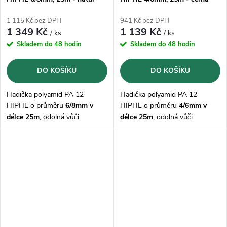
1 115 Kč bez DPH
941 Kč bez DPH
1 349 Kč
1 139 Kč
/ ks
/ ks
Skladem do 48 hodin
Skladem do 48 hodin
DO KOŠÍKU
DO KOŠÍKU
Hadička polyamid PA 12
Hadička polyamid PA 12
HIPHL o průměru
6/8mm v
HIPHL o průměru
4/6mm v
délce 25m
, odolná vůči
délce 25m
, odolná vůči
mazivům, olejům, palivům,
mazivům, olejům, palivům,
hydraulickým kapalinám,
hydraulickým kapalinám,
zásadám a solným roztokům,
zásadám a solným roztokům,
korozi
korozi