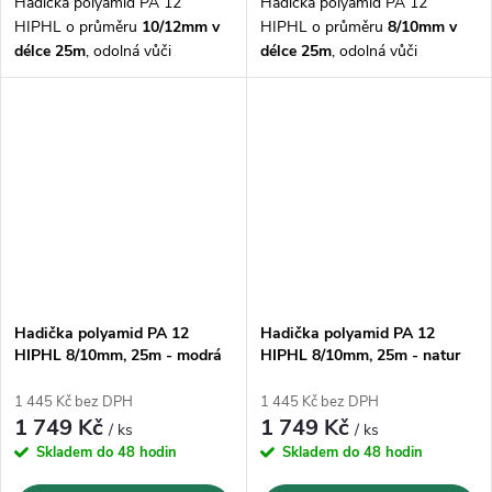
Hadička polyamid PA 12
Hadička polyamid PA 12
HIPHL o průměru
10/12mm v
HIPHL o průměru
8/10mm v
délce 25m
, odolná vůči
délce 25m
, odolná vůči
mazivům, olejům, palivům,
mazivům, olejům, palivům,
hydraulickým kapalinám,
hydraulickým kapalinám,
zásadám a solným roztokům,
zásadám a solným roztokům,
korozi
korozi
Hadička polyamid PA 12
Hadička polyamid PA 12
HIPHL 8/10mm, 25m - modrá
HIPHL 8/10mm, 25m - natur
1 445 Kč bez DPH
1 445 Kč bez DPH
1 749 Kč
1 749 Kč
/ ks
/ ks
Skladem do 48 hodin
Skladem do 48 hodin