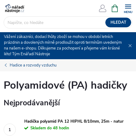
Přejít
NÁKUPNÍ
KOŠÍK
na
obsah
HLEDAT
Vážení zákazníci, dodací lhůty zboží se mohou v období letních
prázdnin a dovolených mírně prodloužit oproti termínům uvedeným
na našem e-shopu. Děkujeme za pochopení a přejeme vám krásné
léto! Tým Enářadí Nástroje
Hadice a rozvody vzduchu
Polyamidové (PA) hadičky
Nejprodávanější
Hadička polyamid PA 12 HIPHL 8/10mm, 25m - natur
Skladem do 48 hodin