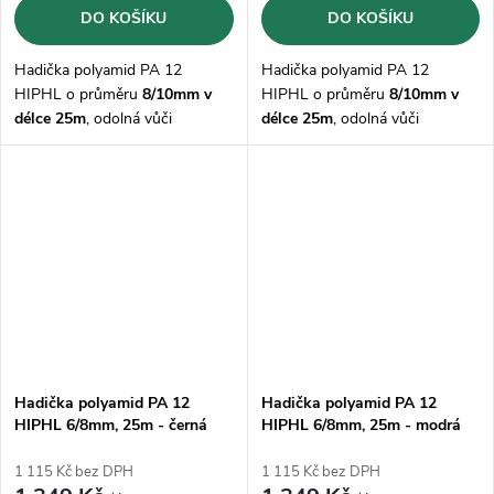
DO KOŠÍKU
DO KOŠÍKU
Hadička polyamid PA 12
Hadička polyamid PA 12
HIPHL o průměru
8/10mm v
HIPHL o průměru
8/10mm v
délce 25m
, odolná vůči
délce 25m
, odolná vůči
mazivům, olejům, palivům,
mazivům, olejům, palivům,
hydraulickým kapalinám,
hydraulickým kapalinám,
zásadám a solným roztokům,
zásadám a solným roztokům,
korozi
korozi
Hadička polyamid PA 12
Hadička polyamid PA 12
HIPHL 6/8mm, 25m - černá
HIPHL 6/8mm, 25m - modrá
1 115 Kč bez DPH
1 115 Kč bez DPH