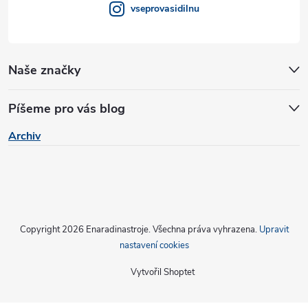
vseprovasidilnu
ý
p
Naše značky
i
s
Píšeme pro vás blog
u
Archiv
Copyright 2026
Enaradinastroje
. Všechna práva vyhrazena.
Upravit
nastavení cookies
Vytvořil Shoptet