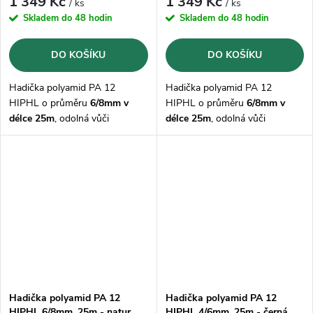
1 349 Kč
1 349 Kč
/ ks
/ ks
Skladem do 48 hodin
Skladem do 48 hodin
DO KOŠÍKU
DO KOŠÍKU
Hadička polyamid PA 12
Hadička polyamid PA 12
HIPHL o průměru
6/8mm v
HIPHL o průměru
6/8mm v
délce 25m
, odolná vůči
délce 25m
, odolná vůči
mazivům, olejům, palivům,
mazivům, olejům, palivům,
hydraulickým kapalinám,
hydraulickým kapalinám,
zásadám a solným roztokům,
zásadám a solným roztokům,
korozi
korozi
Hadička polyamid PA 12
Hadička polyamid PA 12
HIPHL 6/8mm, 25m - natur
HIPHL 4/6mm, 25m - černá