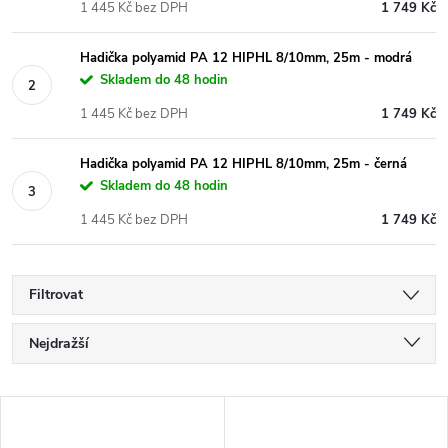
1 445 Kč bez DPH
1 749 Kč
Hadička polyamid PA 12 HIPHL 8/10mm, 25m - modrá
Skladem do 48 hodin
1 445 Kč bez DPH
1 749 Kč
Hadička polyamid PA 12 HIPHL 8/10mm, 25m - černá
Skladem do 48 hodin
1 445 Kč bez DPH
1 749 Kč
Filtrovat
Ř
Nejdražší
a
Nejlevnější
V
Nejprodávanější
z