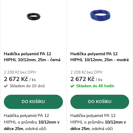
ý
Abecedně
e
p
n
i
í
s
p
Hadička polyamid PA 12
Hadička polyamid PA 12
HIPHL 10/12mm, 25m - černá
HIPHL 10/12mm, 25m - modrá
p
r
2 208 Kč bez DPH
2 208 Kč bez DPH
r
2 672 Kč
2 672 Kč
/ ks
/ ks
o
Skladem do 10 dnů
Skladem do 48 hodin
o
d
DO KOŠÍKU
DO KOŠÍKU
d
u
Hadička polyamid PA 12
Hadička polyamid PA 12
u
HIPHL o průměru
10/12mm v
HIPHL o průměru
10/12mm v
délce 25m
, odolná vůči
délce 25m
, odolná vůči