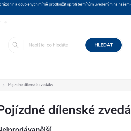
ch prázdnin a dovolených mírně prodloužit oproti termínům uvedeným na naš
y
Podmínky ochrany osobních údajů
Nákup na splátky ESSOX
HLEDAT
Pojízdné dílenské zvedáky
Pojízdné dílenské zved
Nejprodávanější