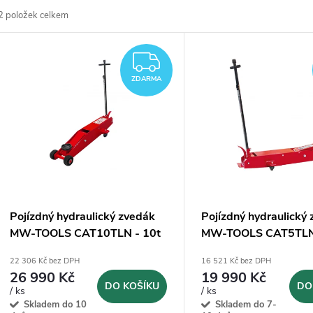
2
položek celkem
z
V
e
ZDARMA
ý
ZDARMA
n
p
p
s
r
p
Pojízdný hydraulický zvedák
Pojízdný hydraulický
o
MW-TOOLS CAT10TLN - 10t
MW-TOOLS CAT5TLN 
r
22 306 Kč bez DPH
16 521 Kč bez DPH
d
26 990 Kč
19 990 Kč
o
DO KOŠÍKU
DO
/ ks
/ ks
u
Skladem do 10
Skladem do 7-