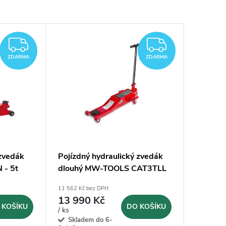
ZDARMA
ZDARM
ZDARMA
ZDARMA
 zvedák
Pojízdný hydraulický zvedák
- 5t
dlouhý MW-TOOLS CAT3TLL
11 562 Kč bez DPH
13 990 Kč
 KOŠÍKU
DO KOŠÍKU
/ ks
Skladem do 6-