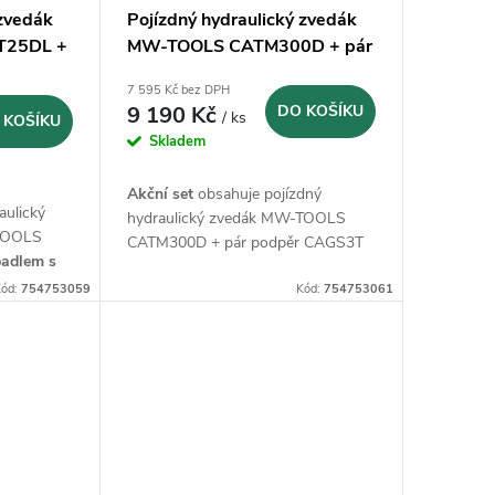
 zvedák
Pojízdný hydraulický zvedák
T25DL +
MW-TOOLS CATM300D + pár
podpěr CAGS3T+ vozík
7 595 Kč bez DPH
MTB10 - 3t
9 190 Kč
DO KOŠÍKU
/ ks
 KOŠÍKU
Skladem
Akční set
obsahuje pojízdný
aulický
hydraulický zvedák MW-TOOLS
OOLS
CATM300D + pár podpěr CAGS3T
padlem
s
3t + vozík MTB10
ěr
ód:
754753059
Kód:
754753061