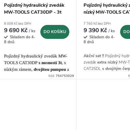
Pojízdný hydraulický zvedák
Pojízdný hydraulický
MW-TOOLS CAT30DP - 3t
nízký MW-TOOLS CA
podpěry CAGS3T
8 008 Kč bez DPH
7 760 Kč bez DPH
9 690 Kč
9 390 Kč
/ ks
/ ks
DO KOŠÍKU
DO
Skladem do 4-
Skladem do 4-
8 dnů
8 dnů
Akční set !!
Pojízdný hydr
Pojízdný hydraulický zvedák MW-
zvedák
extra nízký
MW-T
TOOLS CAT30DP
s nosností 3t
,
s
CAT25DL
s dvojitým čer
nízkým rámem,
dvojitou pumpou
a
nosností 2,5t +
2ks podp
pedálem pro rychlý zdvih
Kód:
754753029
K
CAGS3T
s nosností 3t