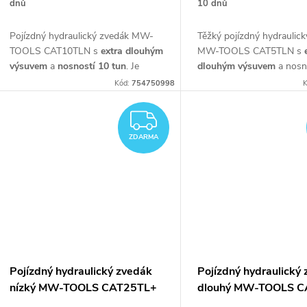
d
dnů
10 dnů
k
Pojízdný hydraulický zvedák MW-
Těžký pojízdný hydraulic
u
TOOLS CAT10TLN s
extra dlouhým
MW-TOOLS CAT5TLN
s
t
výsuvem
a
nosností 10 tun
. Je
dlouhým výsuvem
a nosn
k
určen pro těžká vozidla např.
Kód:
754750998
K
ů
autobusy, zemědělské stroje atd.
t
ZDARMA
ZDARMA
ů
Pojízdný hydraulický zvedák
Pojízdný hydraulický
nízký MW-TOOLS CAT25TL+
dlouhý MW-TOOLS C
podpěra-vozík+stolička