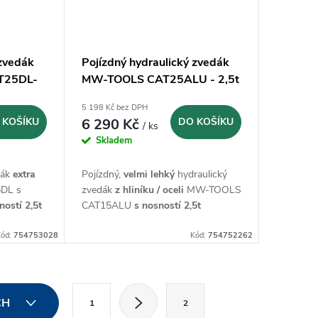
 zvedák
Pojízdný hydraulický zvedák
T25DL-
MW-TOOLS CAT25ALU - 2,5t
5 198 Kč bez DPH
 KOŠÍKU
6 290 Kč
DO KOŠÍKU
/ ks
Skladem
dák
extra
Pojízdný,
velmi lehký
hydraulický
DL s
zvedák
z hliníku / oceli
MW-TOOLS
ností 2,5t
CAT15ALU
s nosností 2,5t
ód:
754753028
Kód:
754752262
S
CH
1
2
t