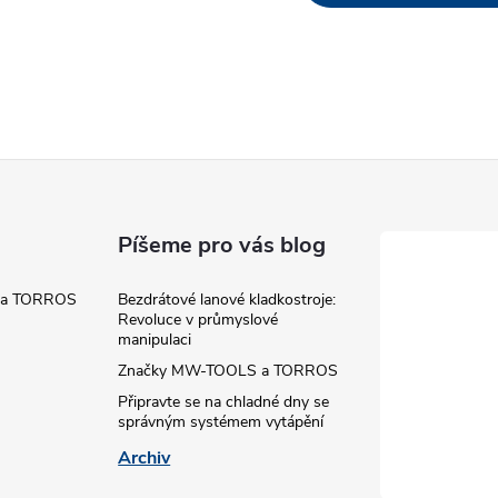
v
á
d
a
c
Píšeme pro vás blog
 a TORROS
Bezdrátové lanové kladkostroje:
p
Revoluce v průmyslové
manipulaci
Značky MW-TOOLS a TORROS
v
Připravte se na chladné dny se
správným systémem vytápění
k
Archiv