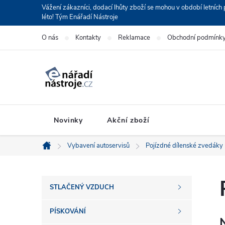
Přejít
Vážení zákazníci, dodací lhůty zboží se mohou v období letní
léto! Tým Enářadí Nástroje
na
obsah
O nás
Kontakty
Reklamace
Obchodní podmínk
Novinky
Akční zboží
Vybavení autoservisů
Pojízdné dílenské zvedáky
Domů
P
STLAČENÝ VZDUCH
o
PÍSKOVÁNÍ