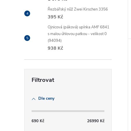
Řezbářský nůž Zwei Kirschen 3356
395 Kč
Ojnicová (páková) upínka AMF 6841
s malou úhlovou patkou - velikost 0
(94094)
938 Kč
Dle ceny
690
Kč
26990
Kč