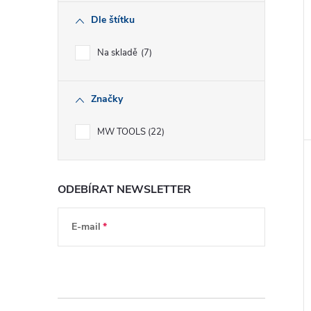
Dle štítku
Na skladě
7
Značky
MW TOOLS
22
ODEBÍRAT NEWSLETTER
E-mail
Vložením e-mailu souhlasíte s
podmínkami
ochrany osobních údajů