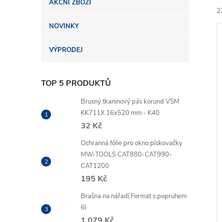
AKČNÍ ZBOŽÍ
n
2
NOVINKY
e
VÝPRODEJ
l
TOP 5 PRODUKTŮ
í
i
Brusný tkaninový pás korund VSM
KK711X 16x520 mm - K40
32 Kč
Ochranná fólie pro okno pískovačky
MW-TOOLS CAT880-CAT990-
CAT1200
195 Kč
Brašna na nářadí Format s popruhem
6l
1 079 Kč