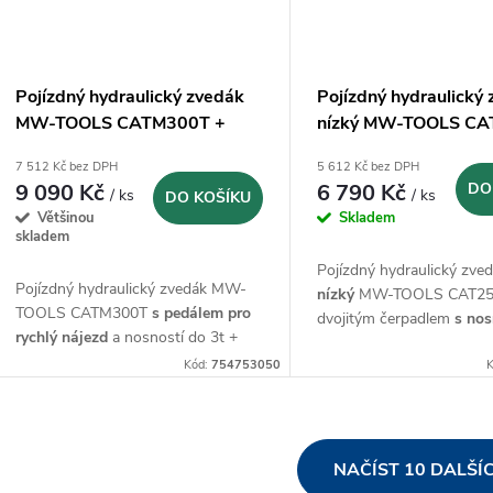
Pojízdný hydraulický zvedák
Pojízdný hydraulický
MW-TOOLS CATM300T +
nízký MW-TOOLS CA
podpěry CAGS3T - 3t
2,5t
7 512 Kč bez DPH
5 612 Kč bez DPH
9 090 Kč
6 790 Kč
DO
/ ks
/ ks
DO KOŠÍKU
Většinou
Skladem
skladem
Pojízdný hydraulický zve
Pojízdný hydraulický zvedák MW-
nízký
MW-TOOLS CAT25
TOOLS CATM300T
s pedálem pro
dvojitým čerpadlem
s nos
rychlý nájezd
a nosností do 3t +
dvě podpěry
CAGS3T
Kód:
754753050
K
O
NAČÍST 10 DALŠÍ