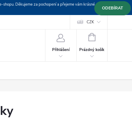
em e-shopu. Děkujeme za pochopení a přejeme vám krásné
ODEBÍRAT
Doprava
Platební podmínky
Platba GoPay
CZK
+420 603 319382
NÁKUPNÍ
KOŠÍK
Prázdný košík
Přihlášení
áky