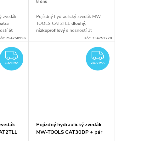
8 dnů
ký zvedák
Pojízdný hydraulický zvedák MW-
extra
TOOLS CAT2TLL
dlouhý,
ostí
5t
nízkoprofilový
s nosností 3t
ód:
754750996
Kód:
754752270
ZDARMA
ZDARM
ZDARMA
ZDARMA
 zvedák
Pojízdný hydraulický zvedák
AT2TLL
MW-TOOLS CAT30DP + pár
podpěr 3t