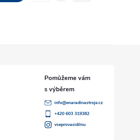
r
á
n
k
o
v
á
n
í
info
@
enaradinastroje.cz
+420 603 319382
vseprovasidilnu