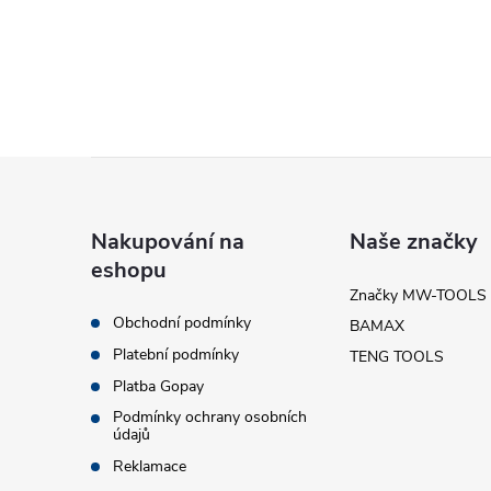
l
Z
á
Nakupování na
Naše značky
í
eshopu
p
Značky MW-TOOLS
Obchodní podmínky
BAMAX
a
r
Platební podmínky
TENG TOOLS
t
Platba Gopay
Podmínky ochrany osobních
údajů
í
Reklamace