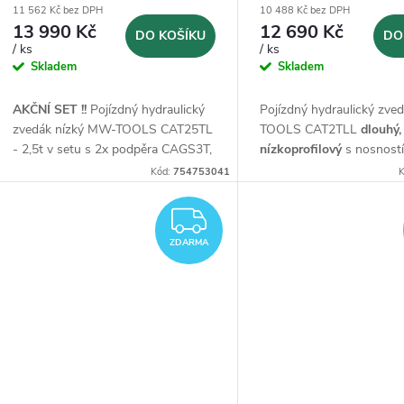
11 562 Kč bez DPH
10 488 Kč bez DPH
13 990 Kč
12 690 Kč
DO KOŠÍKU
DO
/ ks
/ ks
Skladem
Skladem
AKČNÍ SET !!
Pojízdný hydraulický
Pojízdný hydraulický zv
zvedák nízký MW-TOOLS CAT25TL
TOOLS CAT2TLL
dlouhý,
- 2,5t v setu s 2x podpěra CAGS3T,
nízkoprofilový
s nosností
dílenská židle MS375, vozík
Kód:
754753041
K
SHC150 a utěrky BIK10
ZDARMA
ZDARMA