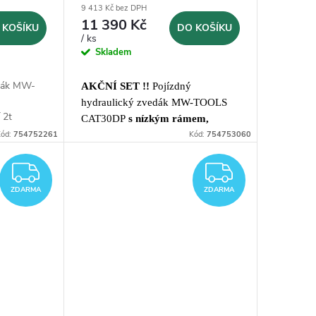
9 413 Kč bez DPH
11 390 Kč
 KOŠÍKU
DO KOŠÍKU
/ ks
Skladem
edák MW-
AKČNÍ SET !!
Pojízdný
hydraulický zvedák MW-TOOLS
 2t
CAT30DP
s nízkým rámem,
ód:
754752261
dvojitou pumpou a pedálem pro
Kód:
754753060
rychlý zdvih
+
pár podpěr 3t
CAGS3T s nosností 3t
ZDARMA
ZDARM
ZDARMA
ZDARMA