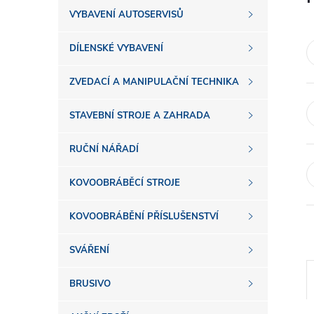
s
VYBAVENÍ AUTOSERVISŮ
t
DÍLENSKÉ VYBAVENÍ
r
ZVEDACÍ A MANIPULAČNÍ TECHNIKA
a
STAVEBNÍ STROJE A ZAHRADA
n
RUČNÍ NÁŘADÍ
n
KOVOOBRÁBĚCÍ STROJE
í
KOVOOBRÁBĚNÍ PŘÍSLUŠENSTVÍ
SVÁŘENÍ
p
BRUSIVO
a