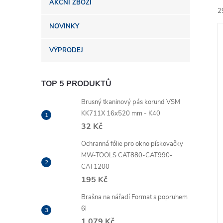
AKČNÍ ZBOŽÍ
n
2
NOVINKY
e
VÝPRODEJ
l
TOP 5 PRODUKTŮ
í
i
Brusný tkaninový pás korund VSM
KK711X 16x520 mm - K40
32 Kč
Ochranná fólie pro okno pískovačky
MW-TOOLS CAT880-CAT990-
CAT1200
195 Kč
Brašna na nářadí Format s popruhem
6l
1 079 Kč