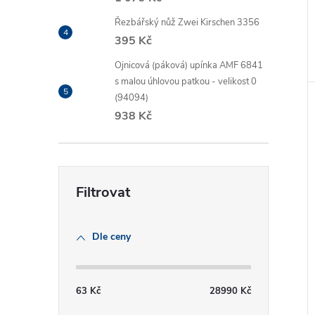
Řezbářský nůž Zwei Kirschen 3356
395 Kč
Ojnicová (páková) upínka AMF 6841
s malou úhlovou patkou - velikost 0
(94094)
938 Kč
Dle ceny
63
Kč
28990
Kč