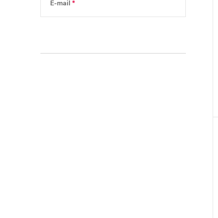
E-mail
Vložením e-mailu souhlasíte s
podmínkami
ochrany osobních údajů