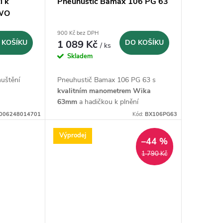
i k
Pneuhustič Bamax 106 PG 63
EWO
900 Kč bez DPH
 KOŠÍKU
1 089 Kč
DO KOŠÍKU
/ ks
Skladem
 huštění
Pneuhustič Bamax 106 PG 63 s
kvalitním manometrem Wika
63mm
a hadičkou k plnění
pneumatik o délce 75cm
006248014701
Kód:
BX106PG63
Výprodej
–44 %
1 790 Kč