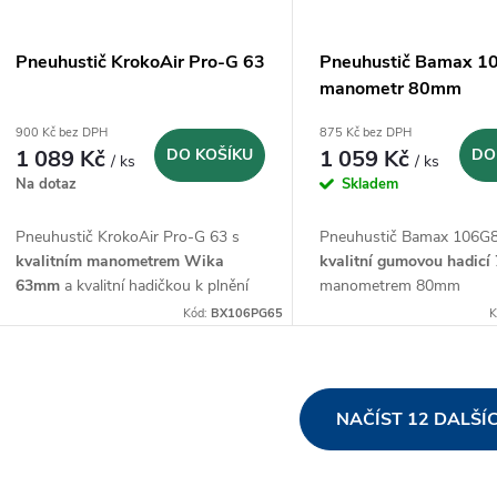
Pneuhustič KrokoAir Pro-G 63
Pneuhustič Bamax 1
manometr 80mm
900 Kč bez DPH
875 Kč bez DPH
1 089 Kč
DO KOŠÍKU
1 059 Kč
DO
/ ks
/ ks
Na dotaz
Skladem
Pneuhustič KrokoAir Pro-G 63 s
Pneuhustič Bamax 106G
kvalitním manometrem Wika
kvalitní gumovou hadicí
63mm
a kvalitní hadičkou k plnění
manometrem 80mm
pneumatik o délce 75cm
Kód:
BX106PG65
K
O
NAČÍST 12 DALŠÍ
v