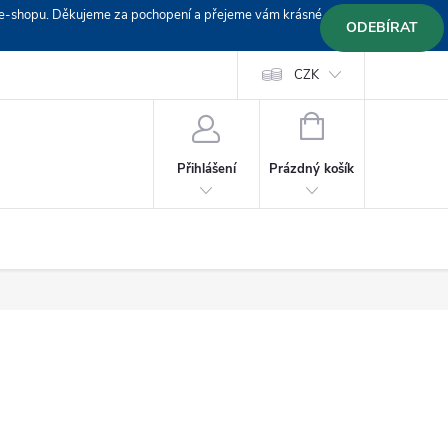
em e-shopu. Děkujeme za pochopení a přejeme vám krásné
ODEBÍRAT
Doprava
Platební podmínky
Platba GoPay
CZK
+420 603 319382
NÁKUPNÍ
KOŠÍK
Prázdný košík
Přihlášení