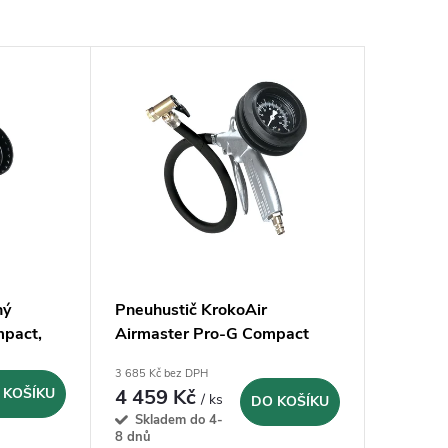
ný
Pneuhustič KrokoAir
mpact,
Airmaster Pro-G Compact
3 685 Kč bez DPH
 KOŠÍKU
4 459 Kč
/ ks
DO KOŠÍKU
Skladem do 4-
8 dnů