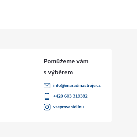
á
n
k
o
v
á
n
í
info
@
enaradinastroje.cz
+420 603 319382
vseprovasidilnu