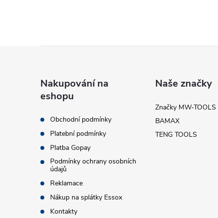
l
Z
á
Nakupování na
Naše značky
í
eshopu
p
Značky MW-TOOLS
Obchodní podmínky
BAMAX
a
r
Platební podmínky
TENG TOOLS
t
Platba Gopay
Podmínky ochrany osobních
údajů
í
Reklamace
Nákup na splátky Essox
Kontakty