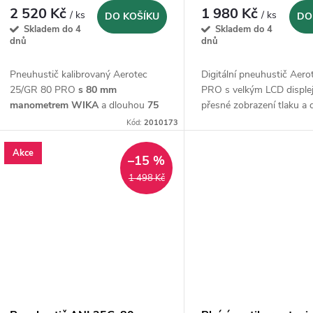
2 520 Kč
1 980 Kč
/ ks
/ ks
DO KOŠÍKU
DO
Skladem do 4
Skladem do 4
dnů
dnů
Pneuhustič kalibrovaný Aerotec
Digitální pneuhustič Aer
25/GR 80 PRO
s 80 mm
PRO s velkým LCD disple
manometrem WIKA
a dlouhou
75
přesné zobrazení tlaku a
cm
kvalitní
připojovací hadicí.
připojovací
hadicí 85 cm.
Kód:
2010173
Vyrobený v Itálii.
Akce
–15 %
1 498 Kč