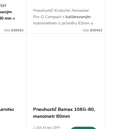
o-GH
Pneuhustič KrokoAir Airmaster
ovaným
Pro-G Compact s
kalibrovaným
80 mm
a
manometrem o průměru 63mm a
věrem
hadičkou s pákovým uzávěrem
Kód:
BX0063
Kód:
BX0062
Aerotec
Pneuhustič Bamax 106G-80,
manometr 80mm
1 255 Kč bez DPH