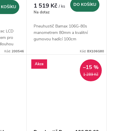
1 519 Kč
DO KOŠÍKU
/ ks
 KOŠÍKU
Na dotaz
Pneuhustič Bamax 106G-80s
otec LCD
manometrem 80mm a kvalitní
jem pro
gumovou hadící 100cm
 dlouhou
Kód:
200546
Kód:
BX106G80
Akce
–15 %
1 289 Kč