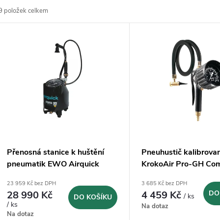
9
položek celkem
z
V
e
ý
n
p
p
s
r
p
Přenosná stanice k huštění
Pneuhustič kalibrova
o
pneumatik EWO Airquick
KrokoAir Pro-GH Co
r
10bar
23 959 Kč bez DPH
3 685 Kč bez DPH
d
28 990 Kč
4 459 Kč
DO
/ ks
DO KOŠÍKU
o
/ ks
Na dotaz
u
Na dotaz