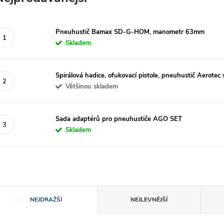
Pneuhustič Bamax SD-G-HOM, manometr 63mm
Skladem
Spirálová hadice, ofukovací pistole, pneuhustič Aerotec
Většinou skladem
Sada adaptérů pro pneuhustiče AGO SET
Skladem
Ř
NEJDRAŽŠÍ
NEJLEVNĚJŠÍ
a