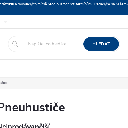
ch prázdnin a dovolených mírně prodloužit oproti termínům uvedeným na naš
y
Podmínky ochrany osobních údajů
Nákup na splátky ESSOX
HLEDAT
stiče
Pneuhustiče
Nejprodávanější