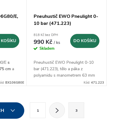
06G80/E,
Pneuhustič EWO Pneulight 0-
10 bar (471.223)
818 Kč bez DPH
 KOŠÍKU
990 Kč
DO KOŠÍKU
/ ks
Skladem
80/E
s
Pneuhustič EWO Pneulight 0-10
 75 cm
a
bar (471.223), tělo a páka z
polyamidu s manometrem 63 mm
ód:
BX106G80E
Kód:
471.223
S
CH
1
3
t
r