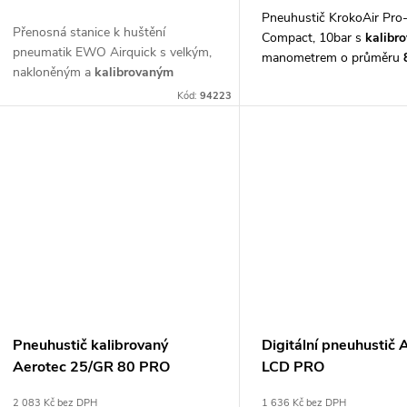
d
Pneuhustič KrokoAir Pr
k
Přenosná stanice k huštění
Compact, 10bar s
kalibr
u
pneumatik EWO Airquick s velkým,
manometrem o průměru
nakloněným a
kalibrovaným
t
hadičkou s pákovým uzá
manometrem
o průměru 160 mm
,
k
Kód:
94223
snadné plnění přes plnící ventil
ů
t
ů
Pneuhustič kalibrovaný
Digitální pneuhustič 
Aerotec 25/GR 80 PRO
LCD PRO
2 083 Kč bez DPH
1 636 Kč bez DPH