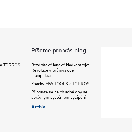
á
d
a
c
Píšeme pro vás blog
 a TORROS
Bezdrátové lanové kladkostroje:
p
Revoluce v průmyslové
manipulaci
Značky MW-TOOLS a TORROS
v
Připravte se na chladné dny se
správným systémem vytápění
k
Archiv
y
v