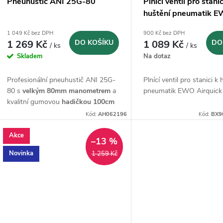
Pneuhustič ANI 25G-80
Plnící ventil pro stanic
huštění pneumatik 
Airquick
1 049 Kč bez DPH
900 Kč bez DPH
1 269 Kč
DO KOŠÍKU
1 089 Kč
DO
/ ks
/ ks
Skladem
Na dotaz
Profesionální pneuhustič ANI 25G-
Plnící ventil pro stanici k
80 s
velkým 80mm manometrem
a
pneumatik EWO Airquick
kvalitní gumovou
hadičkou 100cm
Kód:
AH062196
Kód:
BX9
Akce
–13 %
Novinka
1 259 Kč