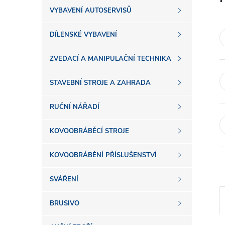
s
VYBAVENÍ AUTOSERVISŮ
t
DÍLENSKÉ VYBAVENÍ
r
ZVEDACÍ A MANIPULAČNÍ TECHNIKA
a
STAVEBNÍ STROJE A ZAHRADA
n
RUČNÍ NÁŘADÍ
n
KOVOOBRÁBĚCÍ STROJE
í
KOVOOBRÁBĚNÍ PŘÍSLUŠENSTVÍ
SVÁŘENÍ
p
BRUSIVO
a