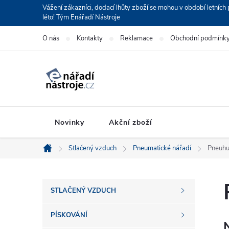
Přejít
Vážení zákazníci, dodací lhůty zboží se mohou v období letní
léto! Tým Enářadí Nástroje
na
obsah
O nás
Kontakty
Reklamace
Obchodní podmínk
Novinky
Akční zboží
Stlačený vzduch
Pneumatické nářadí
Pneuhu
Domů
P
STLAČENÝ VZDUCH
o
PÍSKOVÁNÍ