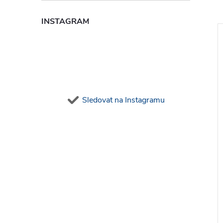
INSTAGRAM
Sledovat na Instagramu
ací kleště Gesipa
Přenosné plynové topidlo
MW-TOOLS WG50 - 15kW
3 132 Kč bez DPH
DO KOŠÍKU
3 790 Kč
DO KOŠÍKU
Na dotaz