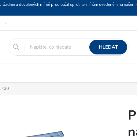
ch prázdnin a dovolených mírně prodloužit oproti termínům uvedeným na naš
y
Podmínky ochrany osobních údajů
Nákup na splátky ESSOX
HLEDAT
t 430
P
n