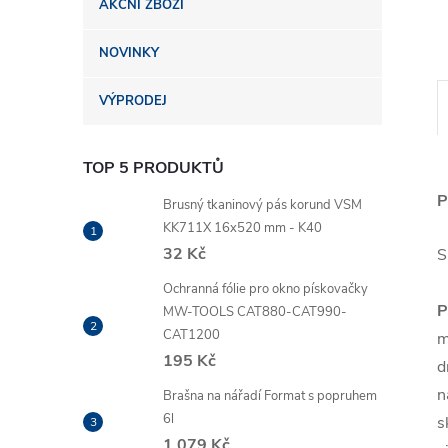
AKČNÍ ZBOŽÍ
n
NOVINKY
e
VÝPRODEJ
l
TOP 5 PRODUKTŮ
P
Brusný tkaninový pás korund VSM
KK711X 16x520 mm - K40
32 Kč
S
Ochranná fólie pro okno pískovačky
P
MW-TOOLS CAT880-CAT990-
CAT1200
m
195 Kč
d
n
Brašna na nářadí Format s popruhem
6l
s
1 079 Kč