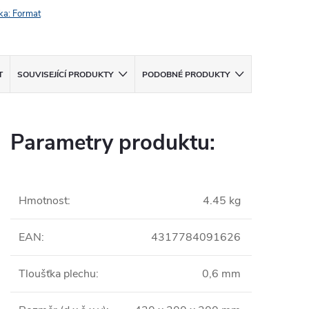
ka:
Format
T
SOUVISEJÍCÍ PRODUKTY
PODOBNÉ PRODUKTY
Parametry produktu:
Hmotnost
:
4.45 kg
EAN
:
4317784091626
Tloušťka plechu
:
0,6 mm