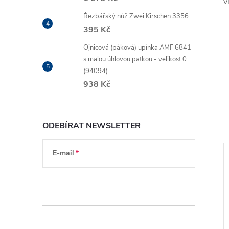
v
Řezbářský nůž Zwei Kirschen 3356
395 Kč
Ojnicová (páková) upínka AMF 6841
s malou úhlovou patkou - velikost 0
(94094)
938 Kč
ODEBÍRAT NEWSLETTER
E-mail
ZDARMA
ZD
ZDARMA
ZDARMA
Vložením e-mailu souhlasíte s
podmínkami
ochrany osobních údajů