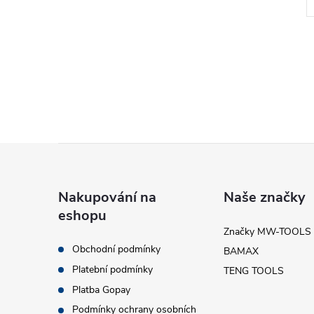
Kód:
93040005
Kód:
722316573
Z
á
Nakupování na
Naše značky
eshopu
p
Značky MW-TOOLS
Obchodní podmínky
BAMAX
a
Platební podmínky
TENG TOOLS
t
Platba Gopay
Podmínky ochrany osobních