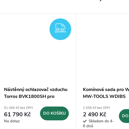
ZDARMA
ZDARMA
Nástěnný ochlazovač vzduchu
Komínová sada pro 
Torros BVK1800SH pro
MW-TOOLS WDIBS
plochy do 200m2
51 066 Kč bez DPH
2 058 Kč bez DPH
61 790 Kč
DO KOŠÍKU
2 490 Kč
DO
Na dotaz
Skladem do 4-
8 dnů