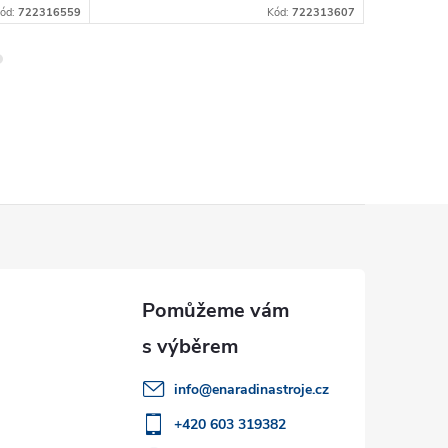
ód:
722316559
Kód:
722313607
info
@
enaradinastroje.cz
+420 603 319382