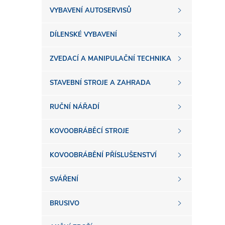
s
VYBAVENÍ AUTOSERVISŮ
t
DÍLENSKÉ VYBAVENÍ
r
ZVEDACÍ A MANIPULAČNÍ TECHNIKA
a
STAVEBNÍ STROJE A ZAHRADA
n
RUČNÍ NÁŘADÍ
n
KOVOOBRÁBĚCÍ STROJE
í
KOVOOBRÁBĚNÍ PŘÍSLUŠENSTVÍ
SVÁŘENÍ
p
BRUSIVO
a