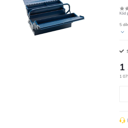
Kód 
5 dí
1
1 07
Měr
cena