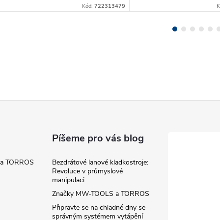
Kód:
722313479
K
Píšeme pro vás blog
 a TORROS
Bezdrátové lanové kladkostroje:
Revoluce v průmyslové
manipulaci
Značky MW-TOOLS a TORROS
Připravte se na chladné dny se
správným systémem vytápění