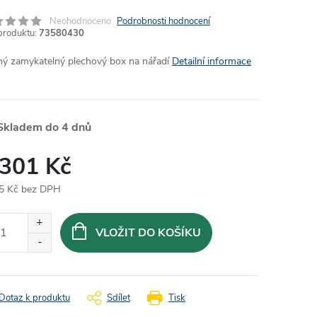
Neohodnoceno
Podrobnosti hodnocení
produktu:
73580430
lný zamykatelný plechový box na nářadí
Detailní informace
Skladem do 4 dnů
 301 Kč
5 Kč bez DPH
ná
:
VLOŽIT DO KOŠÍKU
Dotaz k produktu
Sdílet
Tisk