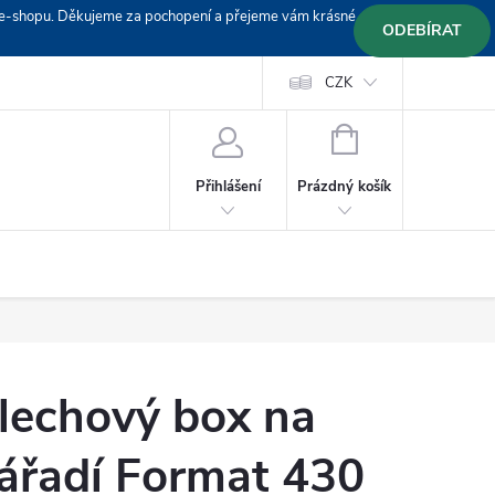
em e-shopu. Děkujeme za pochopení a přejeme vám krásné
ODEBÍRAT
Doprava
Platební podmínky
Platba GoPay
CZK
+420 603 319382
NÁKUPNÍ
KOŠÍK
Prázdný košík
Přihlášení
lechový box na
ářadí Format 430