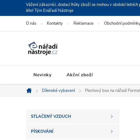
Přejít
Vážení zákazníci, dodací lhůty zboží se mohou v období letní
léto! Tým Enářadí Nástroje
na
obsah
O nás
Kontakty
Reklamace
Obchodní podmínk
Novinky
Akční zboží
Dílenské vybavení
Plechový box na nářadí Forma
Domů
P
STLAČENÝ VZDUCH
o
PÍSKOVÁNÍ