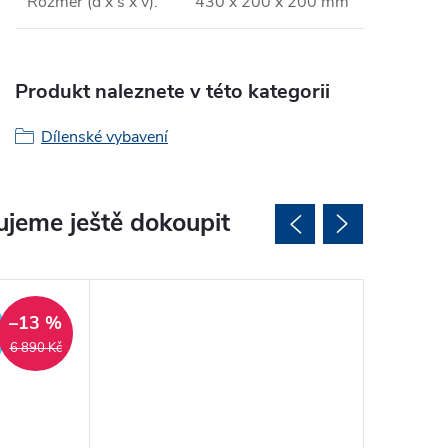
Rozměr (d x š x v)
:
430 x 200 x 200 mm
Produkt naleznete v této kategorii
Dílenské vybavení
jeme ještě dokoupit
Tip
–13 %
ZDARMA
6 890 Kč