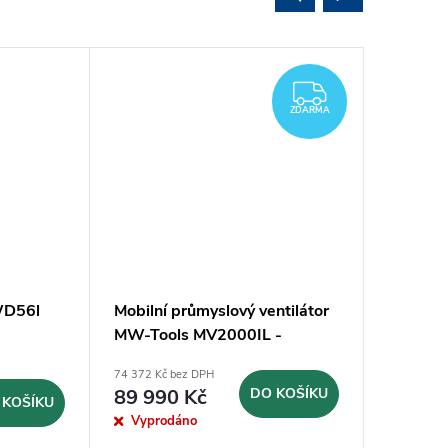
Novinka
ZDARMA
ZDARMA
WD56l
Mobilní průmyslový ventilátor
Infračer
MW-Tools MV2000IL -
MW-TOO
2000mm
74 372 Kč bez DPH
3 545 Kč b
89 990 Kč
DO KOŠÍKU
4 290
 KOŠÍKU
Vyprodáno
Sklad
8 dnů