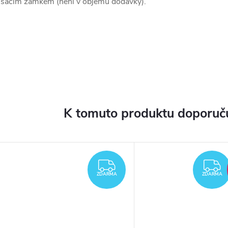
isacím zámkem (není v objemu dodávky).
K tomuto produktu doporuču
ARMA
ZDARMA
ZDARMA
ZDARMA