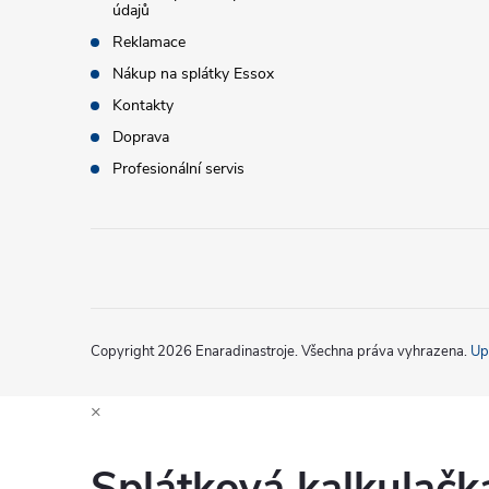
údajů
í
Reklamace
Nákup na splátky Essox
Kontakty
Doprava
Profesionální servis
Copyright 2026
Enaradinastroje
. Všechna práva vyhrazena.
Up
×
Splátková kalkulač