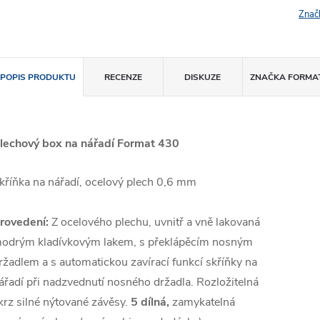
Znač
POPIS PRODUKTU
RECENZE
DISKUZE
ZNAČKA
FORMA
lechový box na nářadí Format 430
kříňka na nářadí, ocelový plech 0,6 mm
rovedení:
Z ocelového plechu, uvnitř a vně lakovaná
odrým kladívkovým lakem, s překlápěcím nosným
ržadlem a s automatickou zavírací funkcí skříňky na
ářadí při nadzvednutí nosného držadla. Rozložitelná
krz silné nýtované závěsy.
5 dílná,
zamykatelná