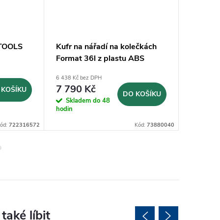
-TOOLS
Kufr na nářadí na kolečkách
Mobilní
Format 36l z plastu ABS
čerpad
485x370x200mm
BDP50
6 438 Kč bez DPH
21 479 Kč 
7 790 Kč
25 99
 KOŠÍKU
DO KOŠÍKU
Skladem do 48
Sklad
hodin
8 dnů
ód:
722316572
Kód:
73880040