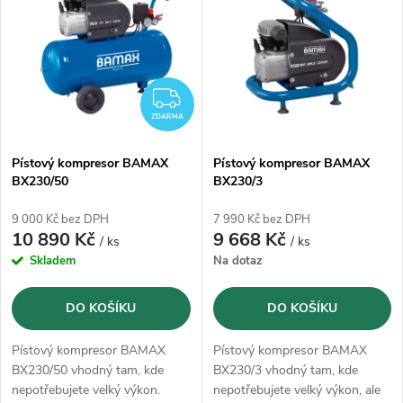
ý
Abecedně
e
p
n
i
ZDARMA
í
ZDARMA
s
p
Pístový kompresor BAMAX
Pístový kompresor BAMAX
BX230/50
BX230/3
p
r
9 000 Kč bez DPH
7 990 Kč bez DPH
r
10 890 Kč
9 668 Kč
/ ks
/ ks
o
Skladem
Na dotaz
o
d
DO KOŠÍKU
DO KOŠÍKU
d
u
Pístový kompresor BAMAX
Pístový kompresor BAMAX
u
BX230/50 vhodný tam, kde
BX230/3 vhodný tam, kde
nepotřebujete velký výkon.
nepotřebujete velký výkon, ale