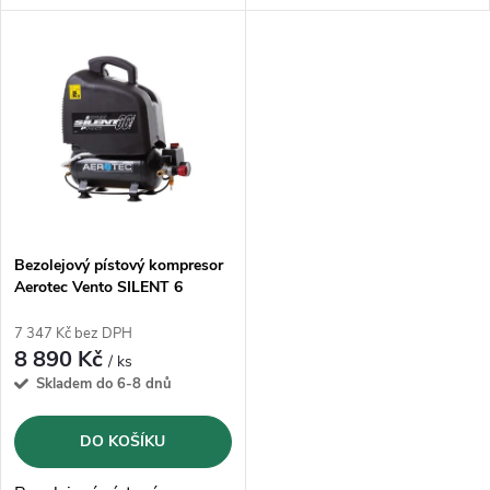
k
k
často s kompresorem
manipulujete.
t
t
ů
ů
Bezolejový pístový kompresor
Aerotec Vento SILENT 6
7 347 Kč bez DPH
8 890 Kč
/ ks
Skladem do 6-8 dnů
DO KOŠÍKU