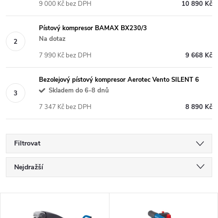
9 000 Kč bez DPH
10 890 Kč
Pístový kompresor BAMAX BX230/3
Na dotaz
7 990 Kč bez DPH
9 668 Kč
Bezolejový pístový kompresor Aerotec Vento SILENT 6
Skladem do 6-8 dnů
7 347 Kč bez DPH
8 890 Kč
Filtrovat
Ř
Nejdražší
a
Nejlevnější
V
Nejprodávanější
z