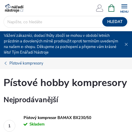
Přejít
NÁKUPNÍ
KOŠÍK
na
obsah
HLEDAT
Vážení zákazníci, dodací lhůty zboží se mohou v období letních
prázdnin a dovolených mírně prodloužit oproti termínům uvedeným
na našem e-shopu. Děkujeme za pochopení a přejeme vám krásné
léto! Tým Enářadí Nástroje
Pístové kompresory
Pístové hobby kompresory
Nejprodávanější
Pístový kompresor BAMAX BX230/50
Skladem