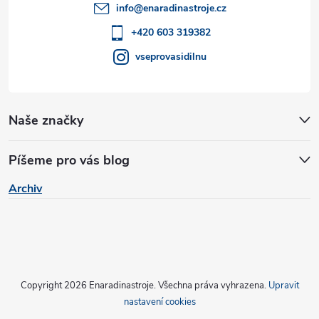
t
p
info
@
enaradinastroje.cz
r
í
+420 603 319382
v
vseprovasidilnu
k
y
Naše značky
v
Píšeme pro vás blog
ý
Archiv
p
i
s
u
Copyright 2026
Enaradinastroje
. Všechna práva vyhrazena.
Upravit
nastavení cookies