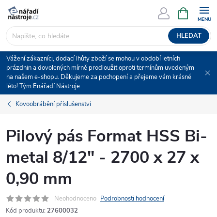
Přejít
NÁKUPNÍ
KOŠÍK
na
obsah
HLEDAT
Vážení zákazníci, dodací lhůty zboží se mohou v období letních
prázdnin a dovolených mírně prodloužit oproti termínům uvedeným
na našem e-shopu. Děkujeme za pochopení a přejeme vám krásné
léto! Tým Enářadí Nástroje
Kovoobrábění příslušenství
Pilový pás Format HSS Bi-
metal 8/12" - 2700 x 27 x
0,90 mm
Neohodnoceno
Podrobnosti hodnocení
Kód produktu:
27600032