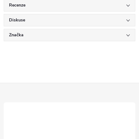
Recenze
Diskuse
Značka
Z
á
p
a