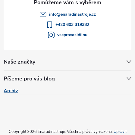
t
info
@
enaradinastroje.cz
í
+420 603 319382
vseprovasidilnu
Naše značky
Píšeme pro vás blog
Archiv
Copyright 2026
Enaradinastroje
. Všechna práva vyhrazena.
Upravit