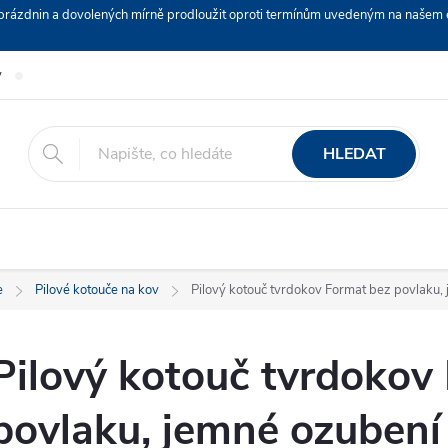
ch prázdnin a dovolených mírně prodloužit oproti termínům uvedeným na naš
y
Podmínky ochrany osobních údajů
Nákup na splátky ESSOX
HLEDAT
e
Pilové kotouče na kov
Pilový kotouč tvrdokov Format bez povlaku,
Pilový kotouč tvrdokov
povlaku, jemné ozubení