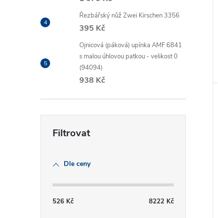
Řezbářský nůž Zwei Kirschen 3356
395 Kč
Ojnicová (páková) upínka AMF 6841
s malou úhlovou patkou - velikost 0
(94094)
938 Kč
Dle ceny
526
Kč
8222
Kč