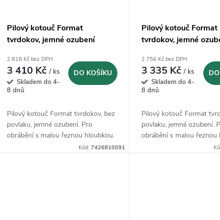
Pilový kotouč Format
Pilový kotouč Format
tvrdokov, jemné ozubení
tvrdokov, jemné ozub
80x1,6x22mm - Z100
63x2,5x16mm - Z64
2 818 Kč bez DPH
2 756 Kč bez DPH
3 410 Kč
3 335 Kč
/ ks
/ ks
DO KOŠÍKU
DO
Skladem do 4-
Skladem do 4-
8 dnů
8 dnů
Pilový kotouč Format tvrdokov, bez
Pilový kotouč Format tvr
povlaku, jemné ozubení. Pro
povlaku, jemné ozubení. 
obrábění s malou řeznou hloubkou.
obrábění s malou řeznou 
Kód:
7426810091
Kó