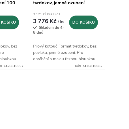
ení 100
tvrdokov, jemné ozubení
63x3x16mm - Z64
3 121 Kč bez DPH
3 776 Kč
/ ks
 KOŠÍKU
DO KOŠÍKU
Skladem do 4-
8 dnů
dokov, bez
Pilový kotouč Format tvrdokov, bez
Pro
povlaku, jemné ozubení. Pro
hloubkou.
obrábění s malou řeznou hloubkou.
d:
7426810097
Kód:
7426810082