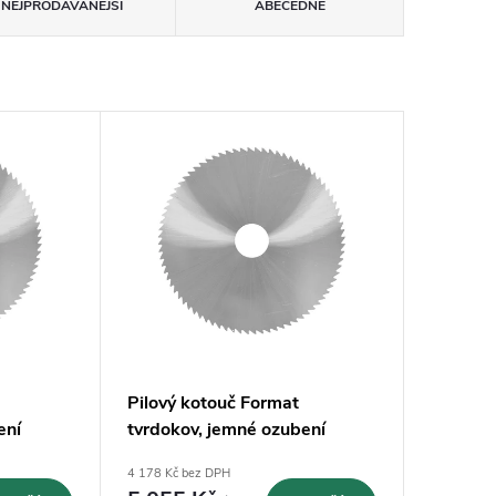
NEJPRODÁVANĚJŠÍ
ABECEDNĚ
Pilový kotouč Format
ení
tvrdokov, jemné ozubení
0
100x1,6x22mm - Z100
4 178 Kč bez DPH