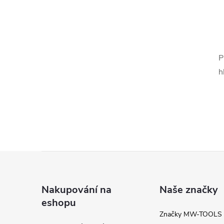
l
P
h
í
Z
r
á
Nakupování na
Naše značky
eshopu
p
Značky MW-TOOLS