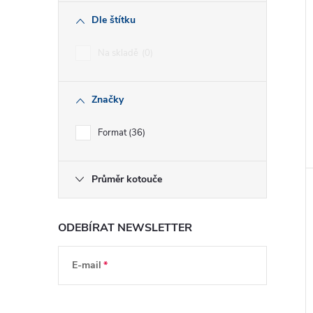
Dle štítku
Na skladě
0
Značky
Format
36
Průměr kotouče
ODEBÍRAT NEWSLETTER
E-mail
Vložením e-mailu souhlasíte s
podmínkami