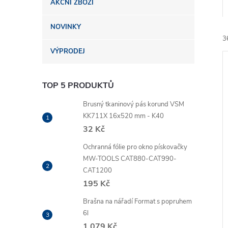
AKČNÍ ZBOŽÍ
n
NOVINKY
e
3
VÝPRODEJ
l
TOP 5 PRODUKTŮ
Brusný tkaninový pás korund VSM
KK711X 16x520 mm - K40
í
32 Kč
i
Ochranná fólie pro okno pískovačky
MW-TOOLS CAT880-CAT990-
CAT1200
195 Kč
Brašna na nářadí Format s popruhem
6l
1 079 Kč