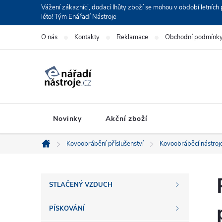
Přejít
Vážení zákazníci, dodací lhůty zboží se mohou v období letní
léto! Tým Enářadí Nástroje
na
obsah
O nás
Kontakty
Reklamace
Obchodní podmínk
Novinky
Akční zboží
Kovoobrábění příslušenství
Kovoobráběcí nástroj
Domů
P
STLAČENÝ VZDUCH
o
PÍSKOVÁNÍ