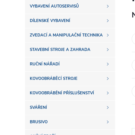
s
VYBAVENÍ AUTOSERVISŮ
t
DÍLENSKÉ VYBAVENÍ
r
ZVEDACÍ A MANIPULAČNÍ TECHNIKA
a
STAVEBNÍ STROJE A ZAHRADA
n
RUČNÍ NÁŘADÍ
n
KOVOOBRÁBĚCÍ STROJE
í
KOVOOBRÁBĚNÍ PŘÍSLUŠENSTVÍ
SVÁŘENÍ
p
BRUSIVO
a