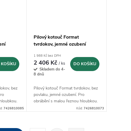
Pilový kotouč Format
ení
tvrdokov, jemné ozubení
8
63x1,6x16mm - Z80
1 988 Kč bez DPH
2 406 Kč
/ ks
 KOŠÍKU
DO KOŠÍKU
Skladem do 4-
8 dnů
dokov, bez
Pilový kotouč Format tvrdokov, bez
Pro
povlaku, jemné ozubení. Pro
hloubkou.
obrábění s malou řeznou hloubkou.
d:
7426810085
Kód:
7426810073