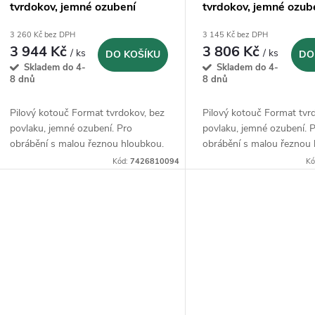
tvrdokov, jemné ozubení
tvrdokov, jemné ozub
80x2x22mm - Z80
x 1 x 22mm - Z128
3 260 Kč bez DPH
3 145 Kč bez DPH
3 944 Kč
3 806 Kč
/ ks
/ ks
DO KOŠÍKU
DO
Skladem do 4-
Skladem do 4-
8 dnů
8 dnů
Pilový kotouč Format tvrdokov, bez
Pilový kotouč Format tvr
povlaku, jemné ozubení. Pro
povlaku, jemné ozubení. 
obrábění s malou řeznou hloubkou.
obrábění s malou řeznou 
Kód:
7426810094
Kó