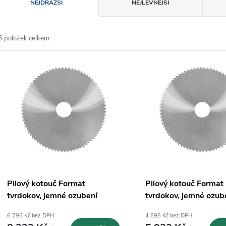
Ř
NEJDRAŽŠÍ
NEJLEVNĚJŠÍ
a
6
položek celkem
z
V
e
ý
n
p
p
s
r
p
Pilový kotouč Format
Pilový kotouč Format
o
tvrdokov, jemné ozubení
tvrdokov, jemné ozub
r
100x3x22mm - Z80
100x2x22mm - Z10
6 795 Kč bez DPH
4 895 Kč bez DPH