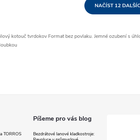
O
NAČÍST 12 DALŠÍ
v
ilový kotouč tvrdokov Format bez povlaku.
Jemné ozubení s úhl
á
loubkou
d
a
c
p
Píšeme pro vás blog
v
 a TORROS
Bezdrátové lanové kladkostroje:
Revoluce v průmyslové