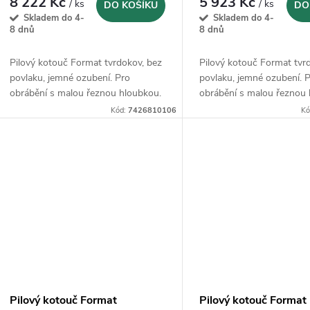
d
8 222 Kč
5 923 Kč
/ ks
/ ks
DO KOŠÍKU
DO
o
Skladem do 4-
Skladem do 4-
u
8 dnů
8 dnů
d
k
Pilový kotouč Format tvrdokov, bez
Pilový kotouč Format tvr
u
povlaku, jemné ozubení. Pro
povlaku, jemné ozubení. 
obrábění s malou řeznou hloubkou.
obrábění s malou řeznou 
t
k
Kód:
7426810106
Kó
ů
t
ů
Pilový kotouč Format
Pilový kotouč Format