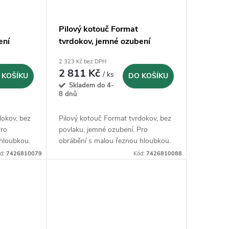
Pilový kotouč Format
ení
tvrdokov, jemné ozubení
80x1x22mm - Z100
2 323 Kč bez DPH
2 811 Kč
/ ks
 KOŠÍKU
DO KOŠÍKU
Skladem do 4-
8 dnů
dokov, bez
Pilový kotouč Format tvrdokov, bez
Pro
povlaku, jemné ozubení. Pro
hloubkou.
obrábění s malou řeznou hloubkou.
d:
7426810079
Kód:
7426810088