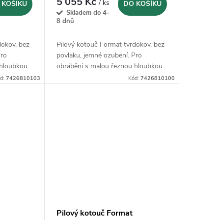
5 055 Kč
/ ks
 KOŠÍKU
DO KOŠÍKU
Skladem do 4-
8 dnů
dokov, bez
Pilový kotouč Format tvrdokov, bez
Pro
povlaku, jemné ozubení. Pro
hloubkou.
obrábění s malou řeznou hloubkou.
d:
7426810103
Kód:
7426810100
Pilový kotouč Format