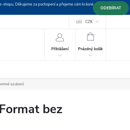
em e-shopu. Děkujeme za pochopení a přejeme vám krásné
ODEBÍRAT
Doprava
Platební podmínky
Platba GoPay
CZK
+420 603 319382
NÁKUPNÍ
KOŠÍK
Prázdný košík
Přihlášení
 jemné ozubení
 Format bez