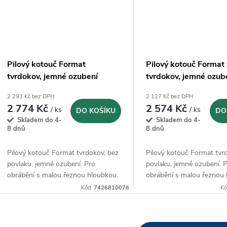
Pilový kotouč Format
Pilový kotouč Format
tvrdokov, jemné ozubení
tvrdokov, jemné ozub
63x2x16mm - Z80
80x0,5x22mm - Z12
2 293 Kč bez DPH
2 127 Kč bez DPH
2 774 Kč
2 574 Kč
/ ks
/ ks
DO KOŠÍKU
DO
Skladem do 4-
Skladem do 4-
8 dnů
8 dnů
Pilový kotouč Format tvrdokov, bez
Pilový kotouč Format tvr
povlaku, jemné ozubení. Pro
povlaku, jemné ozubení. 
obrábění s malou řeznou hloubkou.
obrábění s malou řeznou 
Kód:
7426810076
Kó