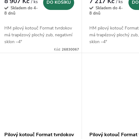
d
8 907 Kč
7 217 Kč
/ ks
/ ks
DO KOŠÍKU
DO
o
Skladem do 4-
Skladem do 4-
u
8 dnů
8 dnů
d
k
HM pilový kotouč Format tvrdokov
HM pilový kotouč Format
u
má trapézový plochý zub, negativní
má trapézový plochý zub,
sklon –4°
sklon –4°
t
k
Kód:
26830067
ů
t
ů
Pilový kotouč Format tvrdokov
Pilový kotouč Format