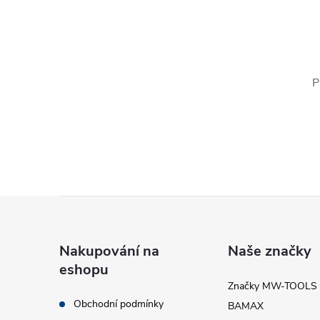
l
P
í
Z
á
Nakupování na
Naše značky
r
eshopu
p
Značky MW-TOOLS
Obchodní podmínky
BAMAX
a