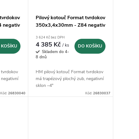
 tvrdokov
Pilový kotouč Format tvrdokov
 negativ
350x3,4x30mm - Z84 negativ
3 624 Kč bez DPH
4 385 Kč
/ ks
 KOŠÍKU
DO KOŠÍKU
Skladem do 4-
8 dnů
 tvrdokov
HM pilový kotouč Format tvrdokov
 negativní
má trapézový plochý zub, negativní
sklon –4°
Kód:
26830040
Kód:
26830037