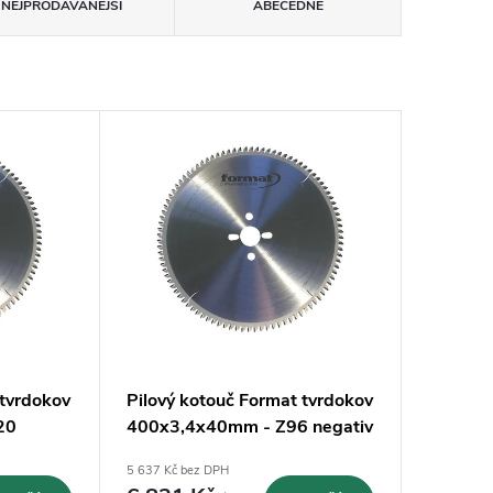
NEJPRODÁVANĚJŠÍ
ABECEDNĚ
 tvrdokov
Pilový kotouč Format tvrdokov
20
400x3,4x40mm - Z96 negativ
5 637 Kč bez DPH