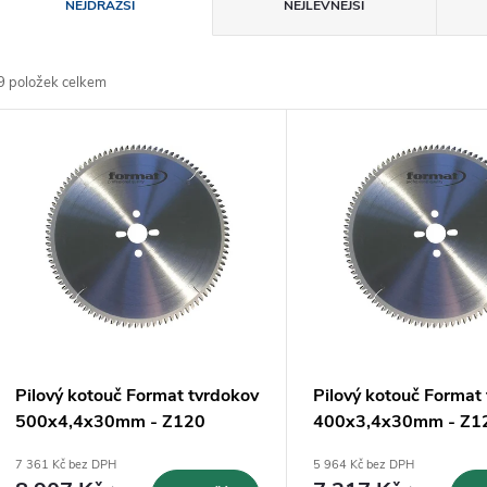
Ř
NEJDRAŽŠÍ
NEJLEVNĚJŠÍ
a
9
položek celkem
z
V
e
ý
n
p
p
s
r
p
Pilový kotouč Format tvrdokov
Pilový kotouč Format
o
500x4,4x30mm - Z120
400x3,4x30mm - Z1
r
negativ
negativ
7 361 Kč bez DPH
5 964 Kč bez DPH