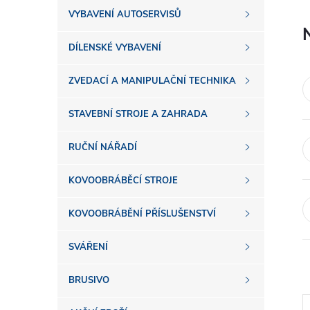
s
VYBAVENÍ AUTOSERVISŮ
t
DÍLENSKÉ VYBAVENÍ
r
ZVEDACÍ A MANIPULAČNÍ TECHNIKA
a
STAVEBNÍ STROJE A ZAHRADA
n
RUČNÍ NÁŘADÍ
n
KOVOOBRÁBĚCÍ STROJE
í
KOVOOBRÁBĚNÍ PŘÍSLUŠENSTVÍ
SVÁŘENÍ
p
BRUSIVO
a