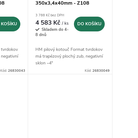
08
350x3,4x40mm - Z108
negativ
3 788 Kč bez DPH
4 583 Kč
/ ks
 KOŠÍKU
DO KOŠÍKU
Skladem do 4-
8 dnů
 tvrdokov
HM pilový kotouč Format tvrdokov
 negativní
má trapézový plochý zub, negativní
sklon –4°
Kód:
26830043
Kód:
26830049