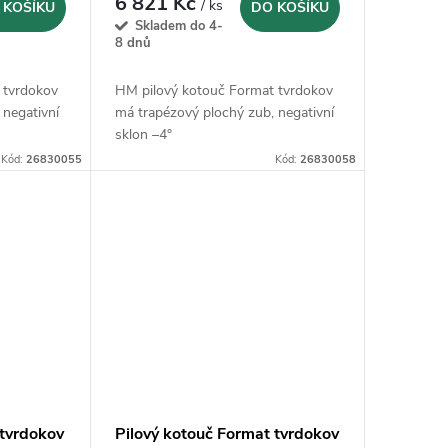
6 821 Kč
/ ks
 KOŠÍKU
DO KOŠÍKU
Skladem do 4-
8 dnů
 tvrdokov
HM pilový kotouč Format tvrdokov
 negativní
má trapézový plochý zub, negativní
sklon –4°
Kód:
26830055
Kód:
26830058
 tvrdokov
Pilový kotouč Format tvrdokov