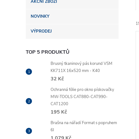
AKČNÍ ZBOŽÍ
n
NOVINKY
e
1
VÝPRODEJ
l
TOP 5 PRODUKTŮ
Brusný tkaninový pás korund VSM
KK711X 16x520 mm - K40
í
32 Kč
i
Ochranná fólie pro okno pískovačky
MW-TOOLS CAT880-CAT990-
CAT1200
195 Kč
Brašna na nářadí Format s popruhem
6l
1 079 Kč