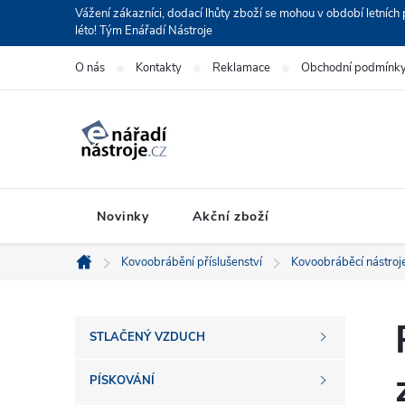
Přejít
Vážení zákazníci, dodací lhůty zboží se mohou v období letní
léto! Tým Enářadí Nástroje
na
obsah
O nás
Kontakty
Reklamace
Obchodní podmínk
Novinky
Akční zboží
Kovoobrábění příslušenství
Kovoobráběcí nástroj
Domů
P
STLAČENÝ VZDUCH
o
PÍSKOVÁNÍ