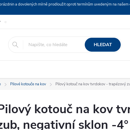
ch prázdnin a dovolených mírně prodloužit oproti termínům uvedeným na naš
y
Podmínky ochrany osobních údajů
Nákup na splátky ESSOX
HLEDAT
e
Pilové kotouče na kov
Pilový kotouč na kov tvrdokov - trapézový zu
Pilový kotouč na kov tv
zub, negativní sklon -4°