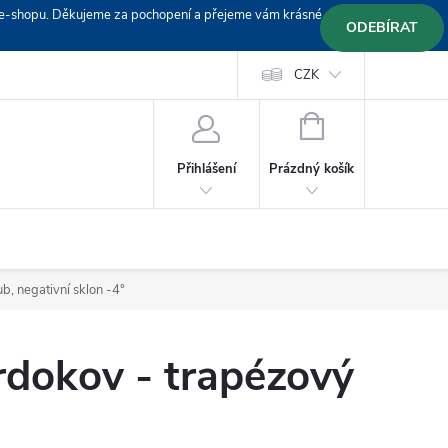
em e-shopu. Děkujeme za pochopení a přejeme vám krásné
ODEBÍRAT
Doprava
Platební podmínky
Platba GoPay
CZK
+420 603 319382
NÁKUPNÍ
KOŠÍK
Prázdný košík
Přihlášení
b, negativní sklon -4°
rdokov - trapézový