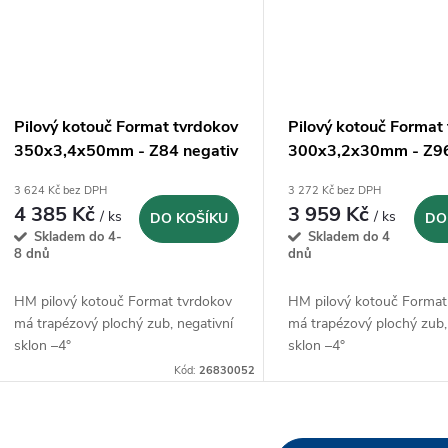
Pilový kotouč Format tvrdokov
Pilový kotouč Format
350x3,4x50mm - Z84 negativ
300x3,2x30mm - Z96
3 624 Kč bez DPH
3 272 Kč bez DPH
4 385 Kč
3 959 Kč
/ ks
/ ks
DO KOŠÍKU
DO
Skladem do 4-
Skladem do 4
8 dnů
dnů
HM pilový kotouč Format tvrdokov
HM pilový kotouč Format
má trapézový plochý zub, negativní
má trapézový plochý zub,
sklon –4°
sklon –4°
Kód:
26830052