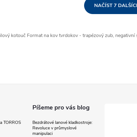
O
NAČÍST 7 DALŠÍ
v
ilový kotouč Format na kov tvrdokov - trapézový zub, negativní 
á
d
a
c
p
Píšeme pro vás blog
v
 a TORROS
Bezdrátové lanové kladkostroje:
Revoluce v průmyslové
manipulaci