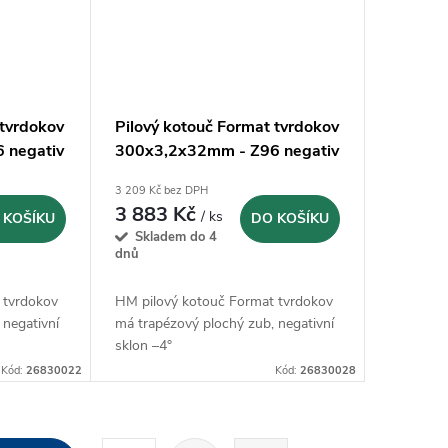
 tvrdokov
Pilový kotouč Format tvrdokov
 negativ
300x3,2x32mm - Z96 negativ
3 209 Kč bez DPH
3 883 Kč
/ ks
 KOŠÍKU
DO KOŠÍKU
Skladem do 4
dnů
 tvrdokov
HM pilový kotouč Format tvrdokov
 negativní
má trapézový plochý zub, negativní
sklon –4°
Kód:
26830022
Kód:
26830028