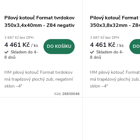
Pilový kotouč Format tvrdokov
Pilový kotouč Format
350x3,4x40mm - Z84 negativ
350x3,8x32mm - Z84
3 687 Kč bez DPH
3 687 Kč bez DPH
4 461 Kč
4 461 Kč
/ ks
/ ks
DO KOŠÍKU
DO
Skladem do 4-
Skladem do 4-
8 dnů
8 dnů
HM pilový kotouč Format tvrdokov
HM pilový kotouč Format
má trapézový plochý zub, negativní
má trapézový plochý zub,
sklon –4°
sklon –4°
Kód:
26830046