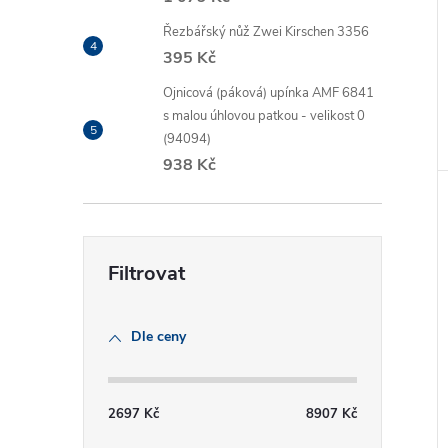
Řezbářský nůž Zwei Kirschen 3356
395 Kč
Ojnicová (páková) upínka AMF 6841
s malou úhlovou patkou - velikost 0
(94094)
938 Kč
Dle ceny
2697
Kč
8907
Kč