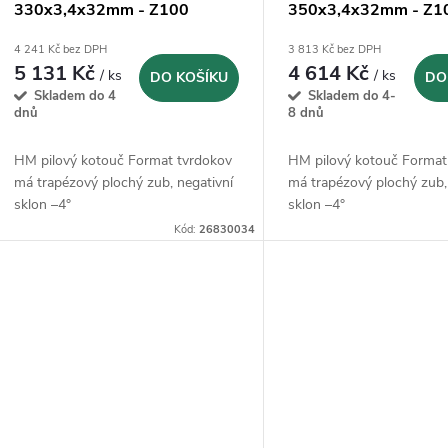
330x3,4x32mm - Z100
350x3,4x32mm - Z1
negativ
negativ
4 241 Kč bez DPH
3 813 Kč bez DPH
5 131 Kč
4 614 Kč
/ ks
/ ks
DO KOŠÍKU
DO
Skladem do 4
Skladem do 4-
dnů
8 dnů
HM pilový kotouč Format tvrdokov
HM pilový kotouč Format
má trapézový plochý zub, negativní
má trapézový plochý zub,
sklon –4°
sklon –4°
Kód:
26830034