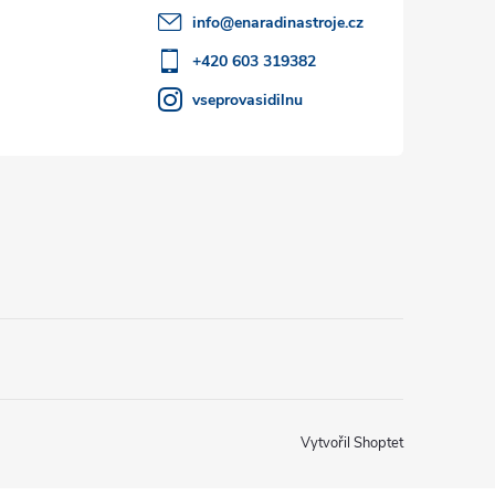
info
@
enaradinastroje.cz
+420 603 319382
vseprovasidilnu
Vytvořil Shoptet