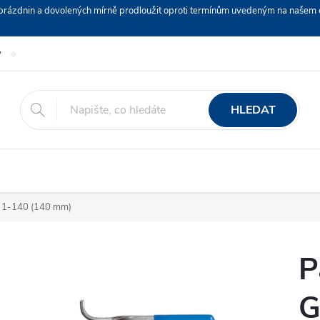
ch prázdnin a dovolených mírně prodloužit oproti termínům uvedeným na naš
y
Podmínky ochrany osobních údajů
Nákup na splátky ESSOX
HLEDAT
36 1-140 (140 mm)
P
G