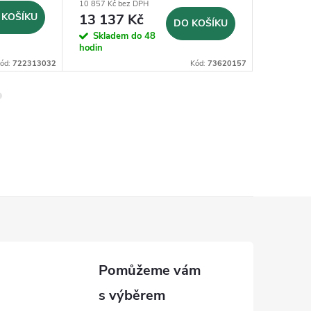
10 857 Kč bez DPH
4 602 Kč b
 KOŠÍKU
13 137 Kč
5 568
DO KOŠÍKU
Skladem do 48
Sklad
hodin
hodin
ód:
722313032
Kód:
73620157