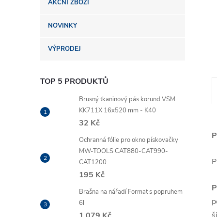
AKČNÍ ZBOŽÍ
n
NOVINKY
e
VÝPRODEJ
l
TOP 5 PRODUKTŮ
Brusný tkaninový pás korund VSM
KK711X 16x520 mm - K40
32 Kč
P
Ochranná fólie pro okno pískovačky
MW-TOOLS CAT880-CAT990-
P
CAT1200
195 Kč
P
Brašna na nářadí Format s popruhem
p
6l
š
1 079 Kč