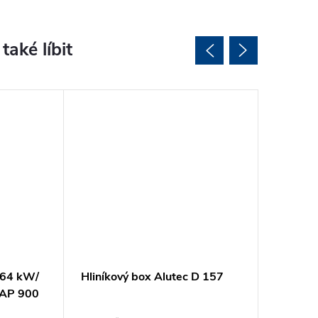
2,64 kW/
Hliníkový box Alutec D 157
Kufr na 
 AP 900
plastu