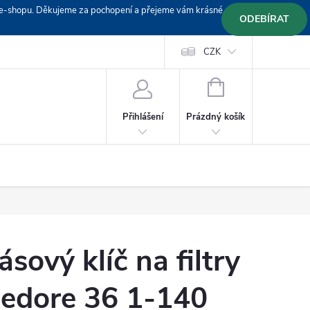
em e-shopu. Děkujeme za pochopení a přejeme vám krásné
ODEBÍRAT
Doprava
Platební podmínky
Platba GoPay
CZK
+420 603 319382
NÁKUPNÍ
KOŠÍK
Prázdný košík
Přihlášení
ásový klíč na filtry
edore 36 1-140