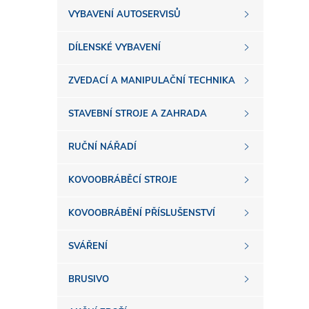
s
VYBAVENÍ AUTOSERVISŮ
t
DÍLENSKÉ VYBAVENÍ
r
ZVEDACÍ A MANIPULAČNÍ TECHNIKA
a
STAVEBNÍ STROJE A ZAHRADA
n
RUČNÍ NÁŘADÍ
n
KOVOOBRÁBĚCÍ STROJE
í
KOVOOBRÁBĚNÍ PŘÍSLUŠENSTVÍ
SVÁŘENÍ
p
BRUSIVO
a