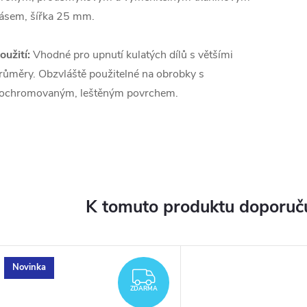
ásem, šířka 25 mm.
oužití:
Vhodné pro upnutí kulatých dílů s většími
růměry. Obzvláště použitelné na obrobky s
ochromovaným, leštěným povrchem.
K tomuto produktu doporuču
Novinka
ARMA
ZDARMA
ZDARMA