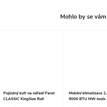
ARMA
Pojízdný kufr na nářadí Parat
Mobilní klimatizace 
CLASSIC KingSize Roll
9000 BTU MW-tools
(489.500.171)
pro plochy do 25m2