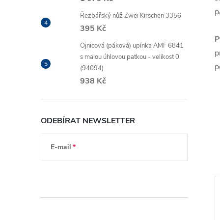
p
Řezbářský nůž Zwei Kirschen 3356
395 Kč
P
Ojnicová (páková) upínka AMF 6841
p
s malou úhlovou patkou - velikost 0
p
(94094)
938 Kč
ODEBÍRAT NEWSLETTER
E-mail
Vložením e-mailu souhlasíte s
podmínkami
ochrany osobních údajů
Novinka
ZDARMA
ZD
ZDARMA
ZDARMA