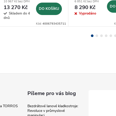
10 967 Kč bez DPH
6 851 Kč bez DPH
13 270 Kč
8 290 Kč
DO
DO KOŠÍKU
Skladem do 4
Vyprodáno
dnů
Kód:
4006793435711
K
Píšeme pro vás blog
 a TORROS
Bezdrátové lanové kladkostroje:
Revoluce v průmyslové
manipulaci