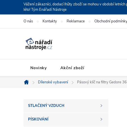
Přejít
Vážení zákazníci, dodací lhůty zboží se mohou v období letní
léto! Tým Enářadí Nástroje
na
obsah
O nás
Kontakty
Reklamace
Obchodní podmínk
Novinky
Akční zboží
Dílenské vybavení
Pásový klíč na filtry Gedore 
Domů
P
STLAČENÝ VZDUCH
o
PÍSKOVÁNÍ