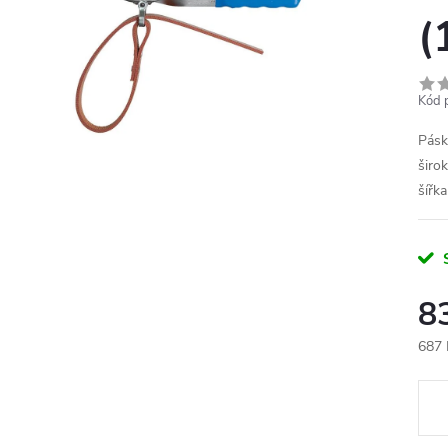
(
Kód 
Pásk
širo
šířk
8
687 
Měr
cena