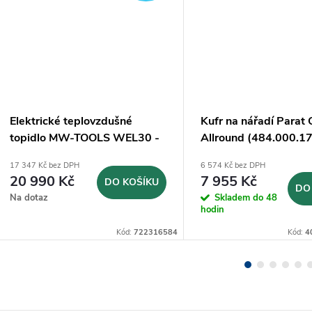
Elektrické teplovzdušné
Kufr na nářadí Parat
topidlo MW-TOOLS WEL30 -
Allround (484.000.1
30kW
17 347 Kč bez DPH
6 574 Kč bez DPH
20 990 Kč
7 955 Kč
DO KOŠÍKU
DO
Na dotaz
Skladem do 48
hodin
Kód:
722316584
Kód:
4