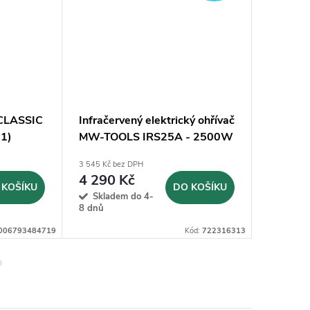
 CLASSIC
Infračervený elektrický ohřívač
Hadice 
71)
MW-TOOLS IRS25A - 2500W
MW-TOO
topidlo
3 545 Kč bez DPH
3 545 Kč b
4 290 Kč
4 290
 KOŠÍKU
DO KOŠÍKU
Skladem do 4-
Momen
8 dnů
nedostup
006793484719
Kód:
722316313