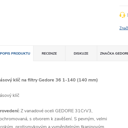
Znač
POPIS PRODUKTU
RECENZE
DISKUZE
ZNAČKA
GEDOR
ásový klíč na filtry Gedore 36 1-140 (140 mm)
ásový klíč
rovedení:
Z vanadové oceli GEDORE 31CrV3,
ochromovaná, s otvorem k zavěšení. S pevným, velmi
irokým, protismykovým a vyměnitelným tkaninovým